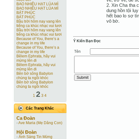
BAO NHIÊU HẠT LÚA MÌ
2. Xin Cha tha 
BAO NHIÊU HẠT LÚA MÌ
dung hồn tội lụ
BÁT PHÚC
hết bao lo sợ t
BÁT PHÚC
vô bờ.
Bầu trời hôm nay vang lên
tiếng ca khúc nhạc vui tươi
Bầu trời hôm nay vang lên
tiếng ca khúc nhạc vui tươi
Because of You, there’s a
Ý Kiến Bạn Ðọc
change in my life
Because of You, there’s a
Tên
change in my life
Bêlem Ephrata, hãy vui
mừng lên đi
Bêlem Ephrata, hãy vui
mừng lên đi
Bên bờ sông Babylon
chúng ta ngồi khóc
Bên bờ sông Babylon
chúng ta ngồi khóc
2
1
3
4
Các Trang Khác
Ca Ðoàn
-
Ave Maria (Mẹ Dâng Con)
Hội Ðoàn
-
Ánh Sáng Tin Mừng