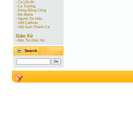
-
Ca Lên Đi
-
Ca Trưởng
-
Dòng Đồng Công
-
Mẹ Maria
-
Người Tin Hữu
-
Việt Catholic
-
Việt Nam Thánh Ca
Giáo Xứ
-
Bản Tin Giáo Xứ
Search