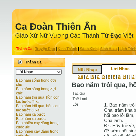
Ca Ðoàn Thiên Ân
Giáo Xứ Nữ Vương Các Thánh Tử Ðạo Việt
Thánh Ca
|
Truyện Ðạo
|
Kinh Thánh
|
Sách Kinh
|
Sinh Hoạt
|
Lịch Trìn
Thánh Ca
Lời Nhạc
Nốt Nhạc
0-9
|
A
|
B
|
C
|
D
|
E
|
F
|
G
|
H
|
I
|
J
Bao năm sống trong đợi
Bao năm trôi qua, h
chờ
Bao năm sống trong đợi
chờ
Tác Giả
Bao năm trôi qua, hồn con
Thể Loại
lạc bước đi xa
Lời
1. Bao năm trô
Bao năm trôi qua, hồn con
Cha, trầm kha b
lạc bước đi xa
Bao năm xa bước
hối bao lỗi lầm
Bao năm xa bước
Cha lành.
Bao nhiêu cay đắng trong
Đk. Hãy trở về,
cuộc đời
để sớm hồi sinh
Bao nhiêu cay đắng trong
về, trở về, để s
cuộc đời