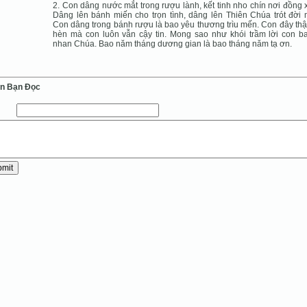
2. Con dâng nước mắt trong rượu lành, kết tinh nho chín nơi đồng 
Dâng lên bánh miến cho trọn tình, dâng lên Thiên Chúa trót đời 
Con dâng trong bánh rượu là bao yêu thương trìu mến. Con đây thậ
hèn mà con luôn vẫn cậy tin. Mong sao như khói trầm lời con b
nhan Chúa. Bao năm tháng dương gian là bao tháng năm tạ ơn.
ến Bạn Ðọc