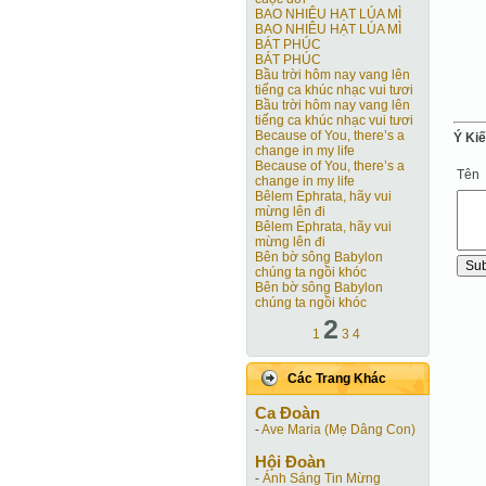
BAO NHIÊU HẠT LÚA MÌ
BAO NHIÊU HẠT LÚA MÌ
BÁT PHÚC
BÁT PHÚC
Bầu trời hôm nay vang lên
tiếng ca khúc nhạc vui tươi
Bầu trời hôm nay vang lên
tiếng ca khúc nhạc vui tươi
Because of You, there’s a
Ý Ki
change in my life
Because of You, there’s a
Tên
change in my life
Bêlem Ephrata, hãy vui
mừng lên đi
Bêlem Ephrata, hãy vui
mừng lên đi
Bên bờ sông Babylon
chúng ta ngồi khóc
Bên bờ sông Babylon
chúng ta ngồi khóc
2
1
3
4
Các Trang Khác
Ca Ðoàn
-
Ave Maria (Mẹ Dâng Con)
Hội Ðoàn
-
Ánh Sáng Tin Mừng