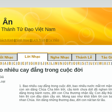
n Ân
 Thánh Tử Ðạo Việt Nam
Sách Kinh
|
Sinh Hoạt
|
Lịch Trình
|
Ca Viên
Lời Nhạc
ốt Nhạc
Nghe Nhạc
Thánh Lễ
Tác G
-9
|
A
|
B
|
C
|
D
|
E
|
F
|
G
|
H
|
I
|
J
|
K
|
L
|
M
|
N
|
O
|
P
|
Q
|
R
|
S
|
T
|
U
|
V
|
W
|
X
|
Y
o nhiêu cay đắng trong cuộc đời
Giả
Loại
1. Bao nhiêu cay đắng trong cuộc đời, bao nhiêu nước mắt rơi mặn
con xin dâng Chúa Cha trên trời, câu kinh chưa dứt đã nghẹn lời
dâng trong bánh rượu, đời con Cha thương nhận lấy. Con đây thậ
hèn thì con đâu dám cầu xin. Mong sao như khói trầm lời con b
nhan Chúa. Xin dâng những thương đau, đời con nát tan từ lâu.