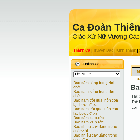
Ca Ðoàn Thiê
Giáo Xứ Nữ Vương Các
Thánh Ca
|
Truyện Ðạo
|
Kinh Thánh
|
Thánh Ca
N
0
Bao năm sống trong đợi
Ba
chờ
Bao năm sống trong đợi
chờ
Tác 
Bao năm trôi qua, hồn con
Thể 
lạc bước đi xa
Lời
Bao năm trôi qua, hồn con
lạc bước đi xa
Bao năm xa bước
Bao năm xa bước
Bao nhiêu cay đắng trong
cuộc đời
Bao nhiêu cay đắng trong
cuộc đời