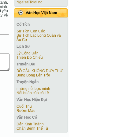
NgaisaiToidi nc
xanh.
mình.
t yếu
Văn Học Việt Nam
ay về
Cổ Tích
Sự Tích Con Cóc
Sự Tích Lạc Long Quân và
Âu Cơ
Lịch Sử
Lý Công Uẩn
Thiên Đô Chiếu
Truyện Dài
BỒ CÂU KHÔNG ĐƯA THƯ
Bong Bóng Lên Trời
Truyện Ngắn
những nỗi bực mình
Nỗi buồn của cô Lê
Văn Học Hiện Ðại
Cuối Thu
Rướm Máu
Văn Học Cổ
Đến Kinh Thành
Chẩn Bệnh Thế Tử