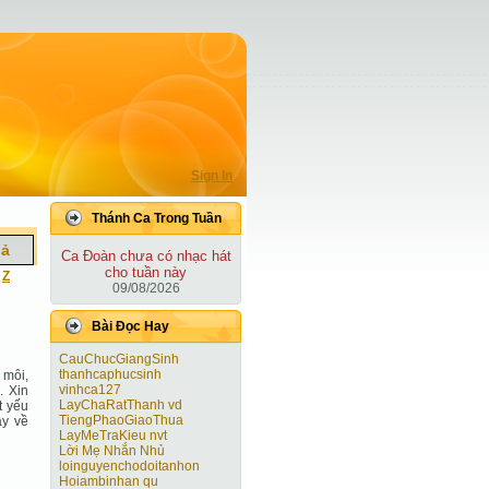
Sign In
Thánh Ca Trong Tuần
iả
Ca Ðoàn chưa có nhạc hát
cho tuần này
|
Z
09/08/2026
Bài Ðọc Hay
CauChucGiangSinh
thanhcaphucsinh
 môi,
vinhca127
. Xin
LayChaRatThanh vd
t yếu
TiengPhaoGiaoThua
ay về
LayMeTraKieu nvt
Lời Mẹ Nhắn Nhủ
loinguyenchodoitanhon
Hoiambinhan qu