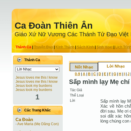
Ca Ðoàn Thiên Ân
Giáo Xứ Nữ Vương Các Thánh Tử Ðạo Việt
Thánh Ca
|
Truyện Ðạo
|
Kinh Thánh
|
Sách Kinh
|
Sinh Hoạt
|
Lịch Trìn
Thánh Ca
Lời Nhạc
Nốt Nhạc
0-9
|
A
|
B
|
C
|
D
|
E
|
F
|
G
|
H
|
I
|
J
Jesus loves me this I know
Sấp mình lạy Mẹ chí
Jesus loves me this I know
Jesus took my burdens
Jesus took my burdens
Tác Giả
1
Thể Loại
Lời
Sấp mình lạy Mẹ
Xác về hồn ch
Các Trang Khác
đời sau. Mẹ ơi
soi dắt xác hồ
Ca Ðoàn
lòng chúng con (
-
Ave Maria (Mẹ Dâng Con)