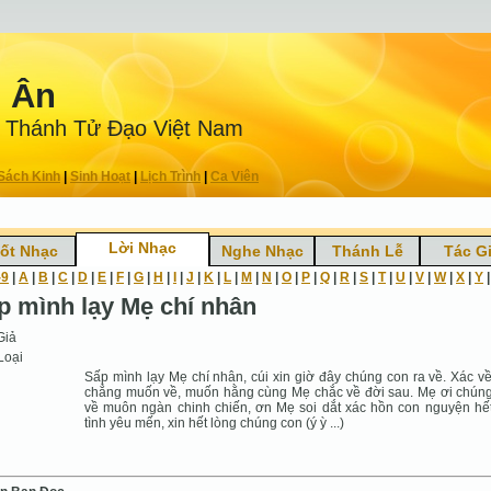
n Ân
 Thánh Tử Ðạo Việt Nam
Sách Kinh
|
Sinh Hoạt
|
Lịch Trình
|
Ca Viên
Lời Nhạc
ốt Nhạc
Nghe Nhạc
Thánh Lễ
Tác G
-9
|
A
|
B
|
C
|
D
|
E
|
F
|
G
|
H
|
I
|
J
|
K
|
L
|
M
|
N
|
O
|
P
|
Q
|
R
|
S
|
T
|
U
|
V
|
W
|
X
|
Y
p mình lạy Mẹ chí nhân
Giả
Loại
Sấp mình lạy Mẹ chí nhân, cúi xin giờ đây chúng con ra về. Xác v
chẳng muốn về, muốn hằng cùng Mẹ chắc về đời sau. Mẹ ơi chún
về muôn ngàn chinh chiến, ơn Mẹ soi dắt xác hồn con nguyện hế
tình yêu mến, xin hết lòng chúng con (ý ỳ ...)