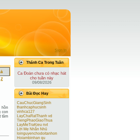
Sign In
Thánh Ca Trong Tuần
iả
Ca Ðoàn chưa có nhạc hát
cho tuần này
|
Z
09/08/2026
Bài Ðọc Hay
CauChucGiangSinh
thanhcaphucsinh
ề hồn
vinhca127
g con
LayChaRatThanh vd
t tâm
TiengPhaoGiaoThua
LayMeTraKieu nvt
Lời Mẹ Nhắn Nhủ
loinguyenchodoitanhon
Hoiambinhan qu