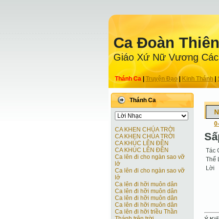
Ca Ðoàn Thiê
Giáo Xứ Nữ Vương Các
Thánh Ca
|
Truyện Ðạo
|
Kinh Thánh
|
Thánh Ca
N
0
CA KHEN CHÚA TRỜI
Sấ
CA KHEN CHÚA TRỜI
CA KHÚC LÊN ĐỀN
CA KHÚC LÊN ĐỀN
Tác 
Ca lên đi cho ngàn sao vỡ
Thể 
lở
Lời
Ca lên đi cho ngàn sao vỡ
lở
Ca lên đi hỡi muôn dân
Ca lên đi hỡi muôn dân
Ca lên đi hỡi muôn dân
Ca lên đi hỡi muôn dân
Ca lên đi hỡi triều Thần
Thánh trên trời.