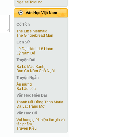
NgaisaiToidi nc
Văn Học Việt Nam
Cổ Tích
The Little Mermaid
The Gingerbread Man
Lịch Sử
Lê Đại Hành-Lê Hoàn
Lý Nam Đế
Truyện Dài
Ba Lô Màu Xanh
Bàn Có Năm Chỗ Ngồi
Truyện Ngắn
Ăn mừng
Bà Lão Lòa
Văn Học Hiện Ðại
Thánh Nữ Đồng Trinh Maria
Đà Lạt Trăng Mờ
Văn Học Cổ
Vài hàng giới thiệu tác giả và
tác phẩm
Truyện Kiều