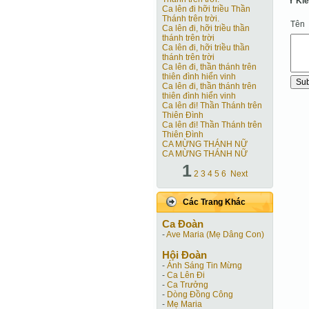
Ý Ki
Ca lên đi hỡi triều Thần
Thánh trên trời.
Tên
Ca lên đi, hỡi triều thần
thánh trên trời
Ca lên đi, hỡi triều thần
thánh trên trời
Ca lên đi, thần thánh trên
thiên đình hiển vinh
Ca lên đi, thần thánh trên
thiên đình hiển vinh
Ca lên đi! Thần Thánh trên
Thiên Ðình
Ca lên đi! Thần Thánh trên
Thiên Ðình
CA MỪNG THÁNH NỮ
CA MỪNG THÁNH NỮ
1
2
3
4
5
6
Next
Các Trang Khác
Ca Ðoàn
-
Ave Maria (Mẹ Dâng Con)
Hội Ðoàn
-
Ánh Sáng Tin Mừng
-
Ca Lên Đi
-
Ca Trưởng
-
Dòng Đồng Công
-
Mẹ Maria