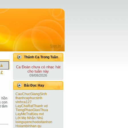
Sign In
Thánh Ca Trong Tuần
iả
Ca Ðoàn chưa có nhạc hát
cho tuần này
|
Z
09/08/2026
Bài Ðọc Hay
CauChucGiangSinh
thanhcaphucsinh
ề hồn
vinhca127
g con
LayChaRatThanh vd
t tâm
TiengPhaoGiaoThua
LayMeTraKieu nvt
Lời Mẹ Nhắn Nhủ
loinguyenchodoitanhon
Hoiambinhan qu