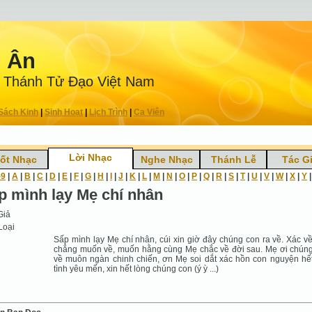
n Ân
 Thánh Tử Ðạo Việt Nam
Sách Kinh
|
Sinh Hoạt
|
Lịch Trình
|
Ca Viên
Lời Nhạc
ốt Nhạc
Nghe Nhạc
Thánh Lễ
Tác G
-9
|
A
|
B
|
C
|
D
|
E
|
F
|
G
|
H
|
I
|
J
|
K
|
L
|
M
|
N
|
O
|
P
|
Q
|
R
|
S
|
T
|
U
|
V
|
W
|
X
|
Y
p mình lạy Mẹ chí nhân
Giả
Loại
Sấp mình lạy Mẹ chí nhân, cúi xin giờ đây chúng con ra về. Xác v
chẳng muốn về, muốn hằng cùng Mẹ chắc về đời sau. Mẹ ơi chún
về muôn ngàn chinh chiến, ơn Mẹ soi dắt xác hồn con nguyện hế
tình yêu mến, xin hết lòng chúng con (ý ỳ ...)