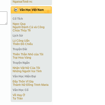
NgaisaiToidi nc
Văn Học Việt Nam
Cổ Tích
Ngọc Quạ
Người Ðánh Cá và Công
Chúa Thủy Tề
Lịch Sử
Lý Công Uẩn
Thiên Đô Chiếu
Truyện Dài
Thiên Thần Nhỏ của Tôi
Trại Hoa Vàng
Truyện Ngắn
Nhân Vật Nữ Của Tôi
Những Người Vui Tính
Văn Học Hiện Ðại
Đây Thôn Vĩ Giạ
Thánh Nữ Đồng Trinh Maria
Văn Học Cổ
Về Hay Ở
Tự Trào