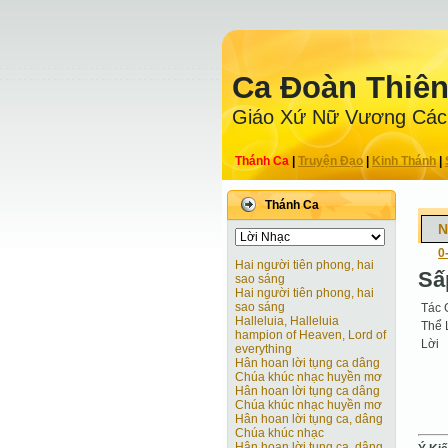
Ca Ðoàn Thiê
Giáo Xứ Nữ Vương Các
Thánh Ca
|
Truyện Ðạo
|
Kinh Thánh
|
Thánh Ca
N
0
Hai người tiên phong, hai
Sấ
sao sáng
Hai người tiên phong, hai
sao sáng
Tác 
Halleluia, Halleluia
Thể 
hampion of Heaven, Lord of
Lời
everything
Hân hoan lời tụng ca dâng
Chúa khúc nhạc huyền mơ
Hân hoan lời tụng ca dâng
Chúa khúc nhạc huyền mơ
Hân hoan lời tụng ca, dâng
Chúa khúc nhạc
Hân hoan lời tụng ca, dâng