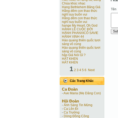
Ý Ki
Chúa khúc nhạc
Hang Bethlehem Băng Giá
Tên
Hằng đêm con thao thức
nghĩ suy buồn vui
Hằng đêm con thao thức
nghĩ suy buồn vui
hange My Heart, Oh God
HÁNH LỄ CUỘC ĐỜI
HÁNH PHANXICÔ SAVIE
HÁNH VỊNH 44
Hào quang thiên quốc tươi
sáng vô cùng
Hào quang thiên quốc tươi
sáng vô cùng
hập Giá Nói Gì ?
HÁT KHEN
HÁT KHEN
1
2
3
4
5
6
Next
Các Trang Khác
Ca Ðoàn
-
Ave Maria (Mẹ Dâng Con)
Hội Ðoàn
-
Ánh Sáng Tin Mừng
-
Ca Lên Đi
-
Ca Trưởng
-
Dòng Đồng Công