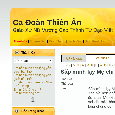
Ca Ðoàn Thiên Ân
Giáo Xứ Nữ Vương Các Thánh Tử Ðạo Việt
Thánh Ca
|
Truyện Ðạo
|
Kinh Thánh
|
Sách Kinh
|
Sinh Hoạt
|
Lịch Trìn
Thánh Ca
Lời Nhạc
Nốt Nhạc
0-9
|
A
|
B
|
C
|
D
|
E
|
F
|
G
|
H
|
I
|
J
Em bên mình anh lặng yên
Sấp mình lạy Mẹ chí
dưới bàn thờ
Em bên mình anh lặng yên
dưới bàn thờ
Tác Giả
Êm đềm triền miên nơi Nhà
Thể Loại
Chầu vắng
Lời
Sấp mình lạy Mẹ
Em nhớ không em?
Xác về hồn ch
Em nhớ không em?
đời sau. Mẹ ơi
1
soi dắt xác hồ
lòng chúng con (
Các Trang Khác