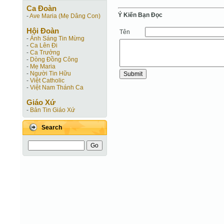
Ca Ðoàn
Ý Kiến Bạn Ðọc
-
Ave Maria (Mẹ Dâng Con)
Hội Ðoàn
Tên
-
Ánh Sáng Tin Mừng
-
Ca Lên Đi
-
Ca Trưởng
-
Dòng Đồng Công
-
Mẹ Maria
-
Người Tin Hữu
-
Việt Catholic
-
Việt Nam Thánh Ca
Giáo Xứ
-
Bản Tin Giáo Xứ
Search