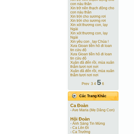
con náu thân
Xin trở nên thạch động cho
con náu thân
Xin trời cho sương rơi
Xin trời cho sương rơi
Xin xót thương con, lạy
Ngài
Xin xót thương con, lạy
Ngài
Xin yêu con , lạy Chúa !
Xưa Gioan tiền hô đi loan
tin cứu độ
Xưa Gioan tiền hô đi loan
tin cứu độ
Xuân đã đến rồi, mùa xuân
thắm tươi nơi nơi
Xuân đã đến rồi, mùa xuân
thắm tươi nơi nơi
5
Prev
3
4
6
Các Trang Khác
Ca Ðoàn
-
Ave Maria (Mẹ Dâng Con)
Hội Ðoàn
-
Ánh Sáng Tin Mừng
-
Ca Lên Đi
-
Ca Trưởng