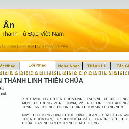
n Ân
 Thánh Tử Ðạo Việt Nam
Sách Kinh
|
Sinh Hoạt
|
Lịch Trình
|
Ca Viên
Lời Nhạc
ốt Nhạc
Nghe Nhạc
Thánh Lễ
Tác G
-9
|
A
|
B
|
C
|
D
|
E
|
F
|
G
|
H
|
I
|
J
|
K
|
L
|
M
|
N
|
O
|
P
|
Q
|
R
|
S
|
T
|
U
|
V
|
W
|
X
|
Y
N THÁNH LINH THIÊN CHÚA
Giả
Loại
XIN THÁNH LINH THIÊN CHÚA ĐẤNG TÁI SINH, XUỐNG LÒNG
MỌN TÔI TRUNG VIẾNG THĂM, VÀ TRÚT ƠN LÀNH XUỐNG
TRÀN LAN, TRONG CÕI LÒNG CHÍNH CHÚA SINH DỰNG NÊN.
NAY CHÚA MANG DANH TƯỚC ĐẤNG ỦI AN. CHÚA LÀ GIA SẢ
THIÊN CHÚA BAN, LÀ SUỐI NHIỆM MÀU LỬA NỒNG YÊU THƯ
CHÚA THẤM NHUẦN LÝ TRÍ NHƯ DẦU THIÊNG.