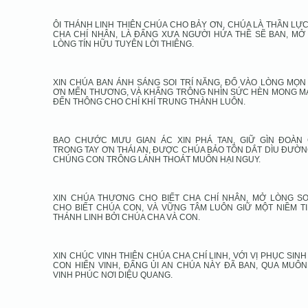
ÔI THÁNH LINH THIÊN CHÚA CHO BẢY ƠN, CHÚA LÀ THẦN LỰC
CHA CHÍ NHÂN, LÀ ĐẤNG XƯA NGƯỜI HỨA THỀ SẼ BAN, MỞ
LÒNG TÍN HỮU TUYÊN LỜI THIÊNG.
XIN CHÚA BAN ÁNH SÁNG SOI TRÍ NĂNG, ĐỔ VÀO LÒNG MỌN
ƠN MẾN THƯƠNG, VÀ KHẤNG TRÔNG NHÌN SỨC HÈN MONG M
ĐẾN THÔNG CHO CHÍ KHÍ TRUNG THÀNH LUÔN.
BAO CHƯỚC MƯU GIAN ÁC XIN PHÁ TAN, GIỮ GÌN ĐOÀN
TRONG TAY ƠN THÁI AN, ĐƯỢC CHÚA BẢO TỒN DẮT DÌU ĐƯỜNG
CHÚNG CON TRÔNG LÁNH THOÁT MUÔN HẠI NGUY.
XIN CHÚA THƯƠNG CHO BIẾT CHA CHÍ NHÂN, MỞ LÒNG SO
CHO BIẾT CHÚA CON, VÀ VỮNG TÂM LUÔN GIỮ MỘT NIỀM TI
THÁNH LINH BỞI CHÚA CHA VÀ CON.
XIN CHÚC VINH THIÊN CHÚA CHA CHÍ LINH, VỚI VỊ PHỤC SINH
CON HIỂN VINH, ĐẤNG ỦI AN CHÚA NÀY ĐÃ BAN, QUA MUÔN
VINH PHÚC NƠI DIỆU QUANG.