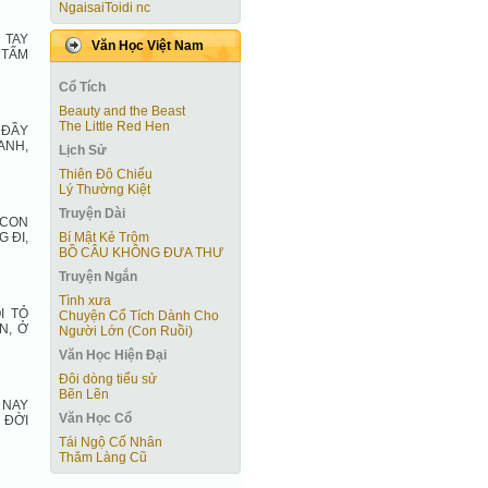
NgaisaiToidi nc
 TAY
Văn Học Việt Nam
 TẤM
Cổ Tích
Beauty and the Beast
The Little Red Hen
 ĐẦY
ANH,
Lịch Sử
Thiên Đô Chiếu
Lý Thường Kiệt
Truyện Dài
 CON
 ĐI,
Bí Mật Kẻ Trộm
BỒ CÂU KHÔNG ĐƯA THƯ
Truyện Ngắn
Tình xưa
I TỎ
Chuyện Cổ Tích Dành Cho
N, Ở
Người Lớn (Con Ruồi)
Văn Học Hiện Ðại
Đôi dòng tiểu sử
Bẽn Lẽn
 NAY
Văn Học Cổ
 ĐỜI
Tái Ngộ Cố Nhân
Thăm Làng Cũ