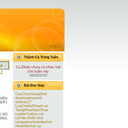
Sign In
Thánh Ca Trong Tuần
iả
Ca Ðoàn chưa có nhạc hát
cho tuần này
|
Z
09/08/2026
Bài Ðọc Hay
CauChucGiangSinh
thanhcaphucsinh
 HÈN
vinhca127
 ĐẦY
LayChaRatThanh vd
TiengPhaoGiaoThua
LayMeTraKieu nvt
N DO
Lời Mẹ Nhắn Nhủ
ƠNG,
loinguyenchodoitanhon
Hoiambinhan qu