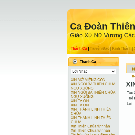
Ca Ðoàn Thiê
Giáo Xứ Nữ Vương Các
Thánh Ca
|
Truyện Ðạo
|
Kinh Thánh
|
Thánh Ca
N
0
XIN MỞ MIỆNG CON
XI
XIN NGÔI BA THIÊN CHÚA
NGỰ XUỐNG
XIN NGÔI BA THIÊN CHÚA
Tác 
NGỰ XUỐNG
Thể 
XIN TẠ ƠN
Lời
XIN TẠ ƠN
XIN THÁNH LINH THIÊN
CHÚA
XIN THÁNH LINH THIÊN
CHÚA
Xin Thiên Chúa từ nhân
Xin Thiên Chúa từ nhân
Xin trở nên thạch động cho