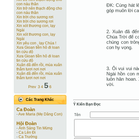
con náu thân
ÐK: Cùng hát l
Xin trở nên thạch động cho
góp muôn lời ca
con náu thân
Xin trời cho sương rơi
Xin trời cho sương rơi
Xin xót thương con, lạy
Ngài
2. Xuân đã đến
Xin xót thương con, lạy
Chúa Trời để c
Ngài
chúng con trôn
Xin yêu con , lạy Chúa !
con hy vọng.
Xưa Gioan tiền hô đi loan
tin cứu độ
Xưa Gioan tiền hô đi loan
tin cứu độ
Xuân đã đến rồi, mùa xuân
3. Ôi vui vui n
thắm tươi nơi nơi
Ngài hồn con 
Xuân đã đến rồi, mùa xuân
thắm tươi nơi nơi
luôn hân hoan.
5
vời.
Prev
3
4
6
Các Trang Khác
Ý Kiến Bạn Ðọc
Ca Ðoàn
-
Ave Maria (Mẹ Dâng Con)
Tên
Hội Ðoàn
-
Ánh Sáng Tin Mừng
-
Ca Lên Đi
-
Ca Trưởng