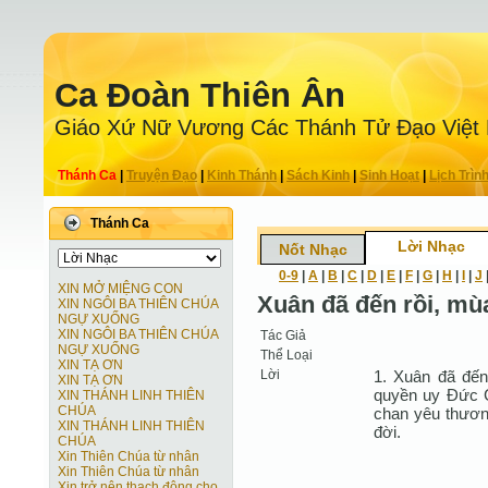
Ca Ðoàn Thiên Ân
Giáo Xứ Nữ Vương Các Thánh Tử Ðạo Việt
Thánh Ca
|
Truyện Ðạo
|
Kinh Thánh
|
Sách Kinh
|
Sinh Hoạt
|
Lịch Trìn
Thánh Ca
Lời Nhạc
Nốt Nhạc
0-9
|
A
|
B
|
C
|
D
|
E
|
F
|
G
|
H
|
I
|
J
XIN MỞ MIỆNG CON
Xuân đã đến rồi, mù
XIN NGÔI BA THIÊN CHÚA
NGỰ XUỐNG
XIN NGÔI BA THIÊN CHÚA
Tác Giả
NGỰ XUỐNG
Thể Loại
XIN TẠ ƠN
Lời
1. Xuân đã đến
XIN TẠ ƠN
quyền uy Ðức C
XIN THÁNH LINH THIÊN
CHÚA
chan yêu thươn
XIN THÁNH LINH THIÊN
đời.
CHÚA
Xin Thiên Chúa từ nhân
Xin Thiên Chúa từ nhân
Xin trở nên thạch động cho