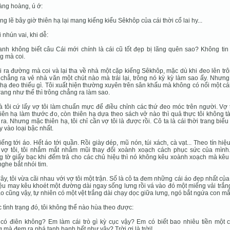
àng hoàng, ú ớ:
ng lẽ bây giờ thiên hạ lại mang kiếng kiểu Sêkhôp của cái thời cổ lai hy...
i nhún vai, khi dễ:
anh không biết câu Cái mới chính là cái cũ tốt đẹp bị lãng quên sao? Không tin 
g mà coi.
ại ra đường mà coi và lại tha về nhà một cặp kiếng Sêkhôp, mặc dù khi đeo lên trô
chẳng ra vẻ nhà văn một chút nào mà trái lại, trông nó kỳ kỳ làm sao ấy. Nhưn
 hạ đeo thiếu gì. Tôi xuất hiện thường xuyên trên sân khấu mà không có nổi một c
trang như thế thì trông chẳng ra làm sao.
à tôi cứ lấy vợ tôi làm chuẩn mực để điều chỉnh các thứ đeo móc trên người. Vợ t
hiên hạ làm thước đo, còn thiên hạ dựa theo sách vở nào thì quả thực tôi không t
ra. Nhưng mặc thiên hạ, tôi chỉ cần vợ tôi là được rồi. Cô ta là cái thời trang biể
ậy vào loại bậc nhất.
iếng tới áo. Hết áo tới quần. Rồi giày dép, mũ nón, túi xách, cà vạt... Theo tín hiệ
ừ vợ tôi, tôi nhắm mắt nhắm mũi thay đổi xoành xoạch cách phục sức của mình
 tờ giấy bạc khi đếm trả cho các chủ hiệu thì nó không kêu xoành xoạch mà kêu
nghe bắt nhói tim.
ây, tôi vừa cãi nhau với vợ tôi một trận. Số là cô ta đem những cái áo đẹp nhất củ
iệu may kêu khoét một đường dài ngay sống lưng rồi vá vào đó một miếng vải trắn
o cũng vậy, tự nhiên có một vệt trắng dài chạy dọc giữa lưng, ngó bắt ngứa con mắ
 tình trạng đó, tôi không thể nào hùa theo được:
có điên không? Em làm cái trò gì kỳ cục vậy? Em có biết bao nhiêu tiền một c
 mà đem ra phá tanh banh hết như vậy? Trời ơi là trời!