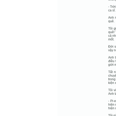
- Trờ
ca sĩ.
Anh r
quê.
Tôi g
quê! 
cả nh
mốt.
Ðời s
vậy n
Anh t
điều 
giới 
Tất n
chuyệ
trong
kiện 
Tôi v
Anh t
- Pi-
hiện 
hiện 
Tôi g