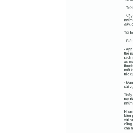
- Trời
- Vậy
những
đây, 
Tôi h
- Biết
- Anh
thế n
rách 
áo ma
thanh
mốt k
tức c
- Ðún
cái v
Thấy 
tay t
những
Nhưng
kẽm g
với v
cũng 
cha 