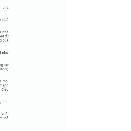
ũng là
ên nhà
à nhà
ét tất
g của
t như
ng sự
 trong
n mọi
 mạnh
i điều
g lên.
n xuất
i thể