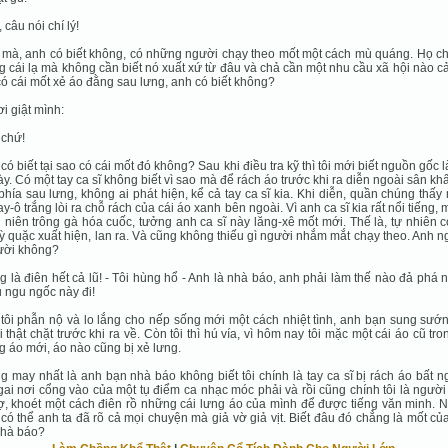
, câu nói chí lý!
 mà, anh có biết không, có những người chạy theo mốt một cách mù quáng. Họ c
 cái lạ mà không cần biết nó xuất xứ từ đâu và chả cần một nhu cầu xã hội nào c
có cái mốt xẻ áo đằng sau lưng, anh có biết không?
ơi giật mình:
 chứ!
 có biết tại sao có cái mốt đó không? Sau khi điều tra kỹ thì tôi mới biết nguồn gốc 
ày. Có một tay ca sĩ không biết vì sao mà để rách áo trước khi ra diễn ngoài sân kh
phía sau lưng, không ai phát hiện, kể cả tay ca sĩ kia. Khi diễn, quần chúng thấ
y-ô trắng lòi ra chỗ rách của cái áo xanh bên ngoài. Vì anh ca sĩ kia rất nổi tiếng, 
 niên trông gà hóa cuốc, tưởng anh ca sĩ này lăng-xê mốt mới. Thế là, tự nhiên 
ỳ quặc xuất hiện, lan ra. Và cũng không thiếu gì người nhắm mắt chạy theo. Anh n
ười không?
g là điên hết cả lũ! - Tôi hùng hổ - Anh là nhà báo, anh phải làm thế nào đả phá
ụ ngu ngốc này đi!
tôi phẫn nộ và lo lắng cho nếp sống mới một cách nhiệt tình, anh bạn sung sướ
ôi thật chặt trước khi ra về. Còn tôi thì hú vía, vì hôm nay tôi mặc một cái áo cũ tro
 áo mới, áo nào cũng bị xẻ lưng.
 may nhất là anh bạn nhà báo không biết tôi chính là tay ca sĩ bị rách áo bất 
ai nơi cổng vào của một tụ điểm ca nhạc móc phải và rồi cũng chính tôi là ngườ
ợ, khoét một cách điên rồ những cái lưng áo của mình để được tiếng văn minh. 
có thể anh ta đã rõ cả mọi chuyện mà giả vờ giả vịt. Biết đâu đó chẳng là mốt c
nhà báo?