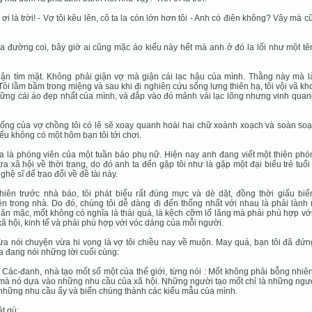
i ơi là trời! - Vợ tôi kêu lên, cô ta la còn lớn hơn tôi - Anh có điên không? Vậy mà c
a đường coi, bây giờ ai cũng mặc áo kiểu này hết mà anh ở đó la lối như một t
iận tím mặt. Không phải giận vợ mà giận cái lạc hậu của mình. Thằng này mà l
Tôi lầm bầm trong miệng và sau khi đi nghiên cứu sống lưng thiên hạ, tôi vội vã kho
ững cái áo đẹp nhất của mình, và đắp vào đó mảnh vải lạc lõng nhưng vinh quan
ống của vợ chồng tôi có lẽ sẽ xoay quanh hoài hai chữ xoành xoạch và soàn soạ
ếu không có một hôm bạn tôi tới chơi.
a là phóng viên của một tuần báo phụ nữ. Hiện nay anh đang viết một thiên phó
tra xã hội về thời trang, do đó anh ta đến gặp tôi như là gặp một đại biểu trẻ tuổi
nghệ sĩ để trao đổi về đề tài này.
hiên trước nhà báo, tôi phát biểu rất đúng mực và dè dặt, đồng thời giấu biế
n trong nhà. Do đó, chúng tôi dễ dàng đi đến thống nhất với nhau là phải lành
 ăn mặc, mốt không có nghĩa là thái quá, là kệch cỡm lố lăng mà phải phù hợp vớ
xã hội, kinh tế và phải phù hợp với vóc dáng của mỗi người.
ừa nói chuyện vừa hi vọng là vợ tôi chiều nay về muộn. May quá, bạn tôi đã đứn
a đang nói những lời cuối cùng:
e Các-đanh, nhà tạo mốt số một của thế giới, từng nói : Mốt không phải bỗng nhiê
mà nó dựa vào những nhu cầu của xã hội. Những người tạo mốt chỉ là những ngườ
những nhu cầu ấy và biến chúng thành các kiểu mẫu của mình.
ật gù: