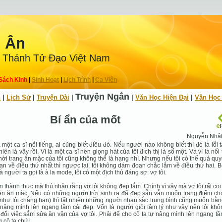
n Ân
 Thánh Tử Ðạo Việt Nam
Sách Kinh
|
Sinh Hoạt
|
Lịch Trình
|
Ca Viên
Truyện Ngắn
h
|
Lịch Sử
|
Truyện Dài
|
|
Văn Học Hiện Ðại
|
Văn Học
Bí ẩn của mốt
Nguyễn Nhậ
à một ca sĩ nổi tiếng, ai cũng biết điều đó. Nếu người nào không biết thì đó là lỗi t
hiên là vậy rồi. Vì là một ca sĩ nên giọng hát của tôi đích thị là số một. Và vì là nổi 
hời trang ăn mặc của tôi cũng không thể là hạng nhì. Nhưng nếu tôi có thể quả quy
ạn về điều thứ nhất thì ngược lại, tôi không dám đoan chắc lắm về điều thứ hai. B
à người ta gọi là à la mode, tôi có một địch thủ đáng sợ: vợ tôi.
in thành thực mà thú nhận rằng vợ tôi không đẹp lắm. Chính vì vậy mà vợ tôi rất coi
n ăn mặc. Nếu có những người trời sinh ra đã đẹp sẵn vẫn muốn trang điểm ch
như tôi chẳng hạn) thì tất nhiên những người nhan sắc trung bình cũng muốn bằ
nâng mình lên ngang tầm cái đẹp. Vốn là người giỏi tâm lý như vậy nên tôi khô
đối việc sắm sửa ăn vận của vợ tôi. Phải để cho cô ta tự nâng mình lên ngang t
 cô ta chứ!