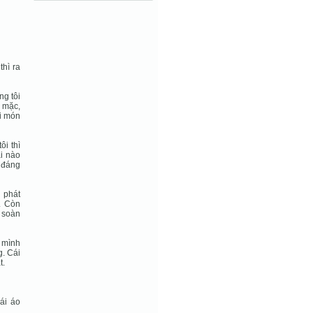
thì ra
ng tôi
g mặc,
ái món
ôi thì
ài nào
u đáng
u phát
. Còn
 soàn
a mình
g. Cái
t.
ái áo