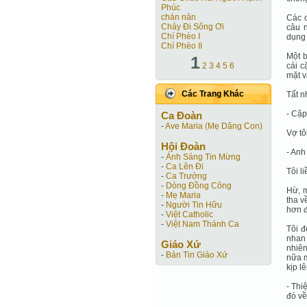
Phúc
chán nản
Các c
Chảy Đi Sông Ơi
câu n
Chí Phèo I
dụng 
Chí Phèo II
Một b
1
2
3
4
5
6
cái c
mặt v
Các Trang Khác
Tất nh
- Cặp
Ca Ðoàn
-
Ave Maria (Mẹ Dâng Con)
Vợ tôi
Hội Ðoàn
- Anh
-
Ánh Sáng Tin Mừng
-
Ca Lên Đi
Tôi l
-
Ca Trưởng
-
Dòng Đồng Công
Hừ, m
-
Mẹ Maria
tha v
-
Người Tin Hữu
hơn đ
-
Việt Catholic
-
Việt Nam Thánh Ca
Tôi 
nhan 
Giáo Xứ
nhiên
-
Bản Tin Giáo Xứ
nữa m
kịp l
- Thi
đó về