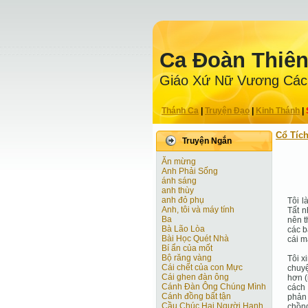
Ca Ðoàn Thiê
Giáo Xứ Nữ Vương Các
Thánh Ca
|
Truyện Ðạo
|
Kinh Thánh
|
Cổ Tíc
Truyện Ngắn
Ăn mừng
Anh Phải Sống
ánh sáng
anh thùy
anh đỏ phụ
Tôi l
Anh, tôi và máy tính
Tất n
Ba
nên t
Bà Lão Lòa
các b
Bài Học Quét Nhà
cái m
Bí ẩn của mốt
Bộ răng vàng
Tôi x
Cái chết của con Mực
chuyệ
Cái ghen đàn ông
hơn (
Cánh Ðàn Ông Chúng Mình
cách 
Cánh đồng bất tận
phản 
Cầu Chúc Hai Người Hạnh
chồng