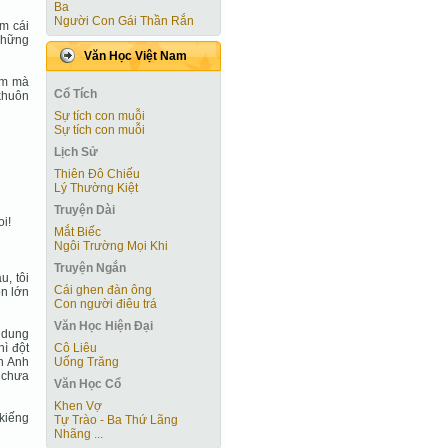
Ba
Người Con Gái Thần Rắn
ễm cái
những
Văn Học Việt Nam
 ốm mà
Cổ Tích
khuôn
Sự tích con muỗi
Sự tích con muỗi
Lịch Sử
Thiên Đô Chiếu
Lý Thường Kiệt
Truyện Dài
oi!
Mắt Biếc
Ngôi Trường Mọi Khi
Truyện Ngắn
u, tôi
Cái ghen đàn ông
òn lớn
Con người điêu trá
Văn Học Hiện Ðại
 dung
Cô Liêu
hì đột
Uống Trăng
n Anh
i chưa
Văn Học Cổ
Khen Vợ
 kiếng
Tự Trào - Ba Thứ Lãng
Nhãng ...