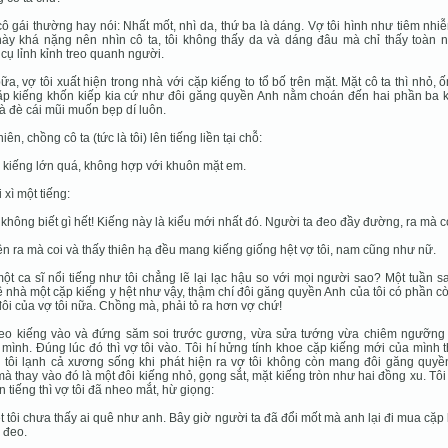
ô gái thường hay nói: Nhất mốt, nhì da, thứ ba là dáng. Vợ tôi hình như tiêm nhi
ày khá nặng nên nhìn cô ta, tôi không thấy da và dáng đâu mà chỉ thấy toàn 
cụ lỉnh kỉnh treo quanh người.
ữa, vợ tôi xuất hiện trong nhà với cặp kiếng to tổ bố trên mặt. Mặt cô ta thì nhỏ,
ặp kiếng khốn kiếp kia cứ như đôi găng quyền Anh nằm choán đến hai phần ba 
à đè cái mũi muốn bẹp dí luôn.
iên, chồng cô ta (tức là tôi) lên tiếng liền tại chỗ:
 kiếng lớn quá, không hợp với khuôn mặt em.
 xì một tiếng:
 không biết gì hết! Kiếng này là kiểu mới nhất đó. Người ta đeo đầy đường, ra mà c
iền ra mà coi và thấy thiên hạ đều mang kiếng giống hệt vợ tôi, nam cũng như nữ.
ột ca sĩ nổi tiếng như tôi chẳng lẽ lại lạc hậu so với mọi người sao? Một tuần sa
ề nhà một cặp kiếng y hệt như vậy, thậm chí đôi găng quyền Anh của tôi có phần c
ôi của vợ tôi nữa. Chồng mà, phải tỏ ra hơn vợ chứ!
đeo kiếng vào và đứng săm soi trước gương, vừa sửa tướng vừa chiêm ngưỡng
mình. Ðúng lúc đó thì vợ tôi vào. Tôi hí hửng tính khoe cặp kiếng mới của mình t
 tôi lạnh cả xương sống khi phát hiện ra vợ tôi không còn mang đôi găng quyề
à thay vào đó là một đôi kiếng nhỏ, gọng sắt, mặt kiếng tròn như hai đồng xu. Tô
ên tiếng thì vợ tôi đã nheo mắt, hừ giọng:
ệt tôi chưa thấy ai quê như anh. Bây giờ người ta đã đổi mốt mà anh lại đi mua cặp
 đeo.