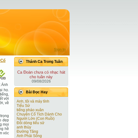
Sign In
 Cổ
Thánh Ca Trong Tuần
Ca Ðoàn chưa có nhạc hát
cho tuần này
09/08/2026
t Ánh
ại họ.
Bài Ðọc Hay
tiếng,
ết với
Anh, tôi và máy tính
ởi, về
Tiểu Sử
tiếng pháo xuân
Chuyện Cổ Tích Dành Cho
 trọng
Người Lớn (Con Ruồi)
o đẹp
Đôi dòng tiểu sử
ng mọi
anh thùy
ng hề
Đường Tăng
ầm vóc
Anh Phải Sống