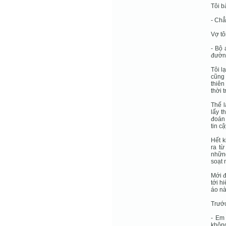
Tôi b
- Chẳ
Vợ tô
- Bộ 
đườn
Tôi l
cũng 
thiên
thời 
Thế l
lấy t
đoán 
tin c
Hết k
ra t
những
soạt 
Mới đ
tới h
áo nà
Trước
- Em 
không