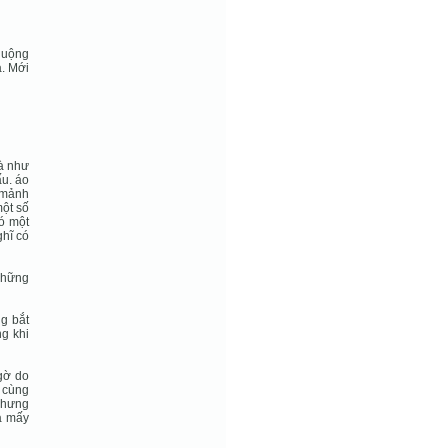
huộng
ả. Mới
là như
ấu. áo
y mảnh
một số
có một
ghĩ có
 những
ng bắt
ng khi
ngờ do
i cùng
Nhưng
ủa mấy