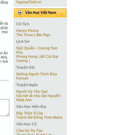
NgaisaiToidi nc
chẳng
Văn Học Việt Nam
ến là
Cổ Tích
 giúp
Henny Penny
n mọi
The Three Little Pigs
Lịch Sử
Ngô Quyền - Dương Tam
Kha
ân ân
Phùng Hưng ( Bố Cái Đại
 khó,
Vương )
n toả
Truyện Dài
Những Người Thích Đùa
Fences
Truyện Ngắn
Người Vợ Yêu Quý
Vài nét về nhà văn Nguyễn
Nhật Ánh
Văn Học Hiện Ðại
Đây Thôn Vĩ Giạ
Thánh Nữ Đồng Trinh Maria
Văn Học Cổ
Cầm Kỳ Thi Tửu