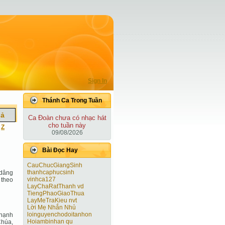
Sign In
Thánh Ca Trong Tuần
iả
Ca Ðoàn chưa có nhạc hát
cho tuần này
|
Z
09/08/2026
Bài Ðọc Hay
CauChucGiangSinh
thanhcaphucsinh
 dâng
vinhca127
 theo
LayChaRatThanh vd
TiengPhaoGiaoThua
LayMeTraKieu nvt
Lời Mẹ Nhắn Nhủ
loinguyenchodoitanhon
 hạnh
Hoiambinhan qu
Chúa,