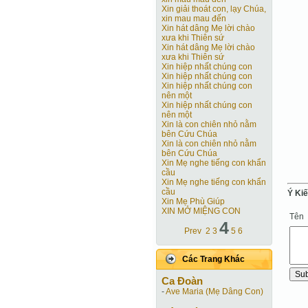
Xin giải thoát con, lạy Chúa,
xin mau mau đến
Xin hát dâng Mẹ lời chào
xưa khi Thiên sứ
Xin hát dâng Mẹ lời chào
xưa khi Thiên sứ
Xin hiệp nhất chúng con
Xin hiệp nhất chúng con
Xin hiệp nhất chúng con
nên một
Xin hiệp nhất chúng con
nên một
Xin là con chiên nhỏ nằm
bên Cứu Chúa
Xin là con chiên nhỏ nằm
bên Cứu Chúa
Xin Mẹ nghe tiếng con khẩn
cầu
Xin Mẹ nghe tiếng con khẩn
cầu
Ý Ki
Xin Mẹ Phù Giúp
XIN MỞ MIỆNG CON
Tên
4
Prev
2
3
5
6
Các Trang Khác
Ca Ðoàn
-
Ave Maria (Mẹ Dâng Con)