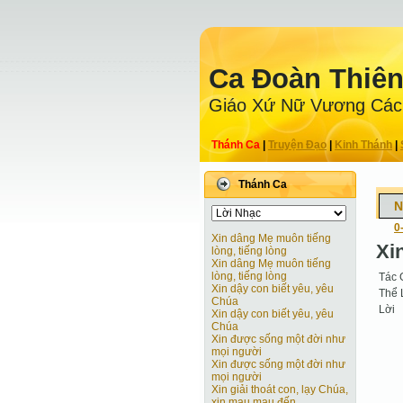
Ca Ðoàn Thiê
Giáo Xứ Nữ Vương Các
Thánh Ca
|
Truyện Ðạo
|
Kinh Thánh
|
Thánh Ca
N
0
Xin dâng Mẹ muôn tiếng
Xi
lòng, tiếng lòng
Xin dâng Mẹ muôn tiếng
lòng, tiếng lòng
Tác 
Xin dậy con biết yêu, yêu
Thể 
Chúa
Lời
Xin dậy con biết yêu, yêu
Chúa
Xin được sống một đời như
mọi người
Xin được sống một đời như
mọi người
Xin giải thoát con, lạy Chúa,
xin mau mau đến