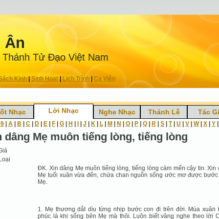
n Ân
 Thánh Tử Ðạo Việt Nam
Sách Kinh
|
Sinh Hoạt
|
Lịch Trình
|
Ca Viên
Lời Nhạc
ốt Nhạc
Nghe Nhạc
Thánh Lễ
Tác G
-9
|
A
|
B
|
C
|
D
|
E
|
F
|
G
|
H
|
I
|
J
|
K
|
L
|
M
|
N
|
O
|
P
|
Q
|
R
|
S
|
T
|
U
|
V
|
W
|
X
|
Y
n dâng Mẹ muôn tiếng lòng, tiếng lòng
Giả
Loại
ÐK. Xin dâng Mẹ muôn tiếng lòng, tiếng lòng cảm mến cậy tin. Xin
Mẹ tuổi xuân vừa đến, chứa chan nguồn sống ước mơ được bước
Mẹ.
1. Mẹ thương dắt dìu từng nhịp bước con đi trên đời. Mùa xuân
phúc là khi sống bên Mẹ mà thôi. Luôn biết vâng nghe theo lời 