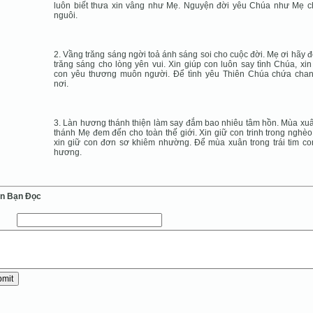
luôn biết thưa xin vâng như Mẹ. Nguyện đời yêu Chúa như Mẹ 
nguôi.
2. Vầng trăng sáng ngời toả ánh sáng soi cho cuộc đời. Mẹ ơi hãy đ
trăng sáng cho lòng yên vui. Xin giúp con luôn say tình Chúa, xin
con yêu thương muôn người. Ðể tình yêu Thiên Chúa chứa cha
nơi.
3. Làn hương thánh thiện làm say đắm bao nhiêu tâm hồn. Mùa xu
thánh Mẹ đem đến cho toàn thế giới. Xin giữ con trinh trong nghèo
xin giữ con đơn sơ khiêm nhường. Ðể mùa xuân trong trái tim co
hương.
ến Bạn Ðọc