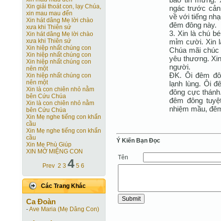
Xin giải thoát con, lạy Chúa,
ngác trước cản
xin mau mau đến
về với tiếng nh
Xin hát dâng Mẹ lời chào
đêm đông này.
xưa khi Thiên sứ
3. Xin là chú 
Xin hát dâng Mẹ lời chào
mỉm cười. Xin l
xưa khi Thiên sứ
Xin hiệp nhất chúng con
Chúa mãi chúc l
Xin hiệp nhất chúng con
yêu thương. Xi
Xin hiệp nhất chúng con
người.
nên một
ÐK. Ôi đêm đ
Xin hiệp nhất chúng con
nên một
lạnh lùng. Ôi 
Xin là con chiên nhỏ nằm
đông cực thánh
bên Cứu Chúa
đêm đông tuyệ
Xin là con chiên nhỏ nằm
nhiệm mầu, đêm
bên Cứu Chúa
Xin Mẹ nghe tiếng con khẩn
cầu
Xin Mẹ nghe tiếng con khẩn
cầu
Ý Kiến Bạn Ðọc
Xin Mẹ Phù Giúp
XIN MỞ MIỆNG CON
Tên
4
Prev
2
3
5
6
Các Trang Khác
Ca Ðoàn
-
Ave Maria (Mẹ Dâng Con)