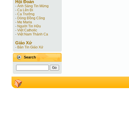
Hội Ðoàn
-
Ánh Sáng Tin Mừng
-
Ca Lên Đi
-
Ca Trưởng
-
Dòng Đồng Công
-
Mẹ Maria
-
Người Tin Hữu
-
Việt Catholic
-
Việt Nam Thánh Ca
Giáo Xứ
-
Bản Tin Giáo Xứ
Search