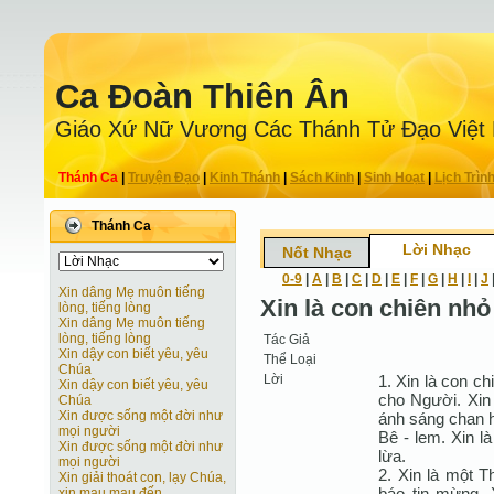
Ca Ðoàn Thiên Ân
Giáo Xứ Nữ Vương Các Thánh Tử Ðạo Việt
Thánh Ca
|
Truyện Ðạo
|
Kinh Thánh
|
Sách Kinh
|
Sinh Hoạt
|
Lịch Trìn
Thánh Ca
Lời Nhạc
Nốt Nhạc
0-9
|
A
|
B
|
C
|
D
|
E
|
F
|
G
|
H
|
I
|
J
Xin dâng Mẹ muôn tiếng
Xin là con chiên n
lòng, tiếng lòng
Xin dâng Mẹ muôn tiếng
lòng, tiếng lòng
Tác Giả
Xin dậy con biết yêu, yêu
Thể Loại
Chúa
Lời
1. Xin là con 
Xin dậy con biết yêu, yêu
cho Người. Xin
Chúa
Xin được sống một đời như
ánh sáng chan hò
mọi người
Bê - lem. Xin l
Xin được sống một đời như
lừa.
mọi người
2. Xin là một T
Xin giải thoát con, lạy Chúa,
báo tin mừng. 
xin mau mau đến