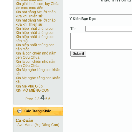
Xin giải thoát con, lạy Chúa,
xin mau mau đến
Xin hát dâng Mẹ lời chào
xưa khi Thiên sứ
Ý Kiến Bạn Ðọc
Xin hát dâng Mẹ lời chào
xưa khi Thiên sứ
Xin hiệp nhất chúng con
Tên
Xin hiệp nhất chúng con
Xin hiệp nhất chúng con
nên một
Xin hiệp nhất chúng con
nên một
Xin là con chiên nhỏ nằm
bên Cứu Chúa
Xin là con chiên nhỏ nằm
bên Cứu Chúa
Xin Mẹ nghe tiếng con khẩn
cầu
Xin Mẹ nghe tiếng con khẩn
cầu
Xin Mẹ Phù Giúp
XIN MỞ MIỆNG CON
4
Prev
2
3
5
6
Các Trang Khác
Ca Ðoàn
-
Ave Maria (Mẹ Dâng Con)