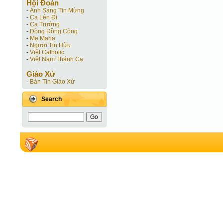
Hội Ðoàn
-
Ánh Sáng Tin Mừng
-
Ca Lên Đi
-
Ca Trưởng
-
Dòng Đồng Công
-
Mẹ Maria
-
Người Tin Hữu
-
Việt Catholic
-
Việt Nam Thánh Ca
Giáo Xứ
-
Bản Tin Giáo Xứ
Search