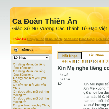
Ca Ðoàn Thiên Ân
Giáo Xứ Nữ Vương Các Thánh Tử Ðạo Việt
Thánh Ca
|
Truyện Ðạo
|
Kinh Thánh
|
Sách Kinh
|
Sinh Hoạt
|
Lịch Trìn
Thánh Ca
Lời Nhạc
Nốt Nhạc
0-9
|
A
|
B
|
C
|
D
|
E
|
F
|
G
|
H
|
I
|
J
Xin dâng Mẹ muôn tiếng
Xin Mẹ nghe tiếng c
lòng, tiếng lòng
Xin dâng Mẹ muôn tiếng
lòng, tiếng lòng
Tác Giả
Xin dậy con biết yêu, yêu
Thể Loại
Chúa
Lời
Xin Mẹ nghe ti
Xin dậy con biết yêu, yêu
Xin Mẹ xuống m
Chúa
Xin được sống một đời như
giữa nơi lưu đà
mọi người
than sầu khổ. N
Xin được sống một đời như
nan con biết th
mọi người
xa quê hương có
Xin giải thoát con, lạy Chúa,
thay, linh hồn t
xin mau mau đến