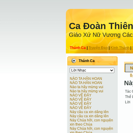
Ca Ðoàn Thiê
Giáo Xứ Nữ Vương Các
Thánh Ca
|
Truyện Ðạo
|
Kinh Thánh
|
Thánh Ca
N
0
NÀO TA HÂN HOAN
Nà
NÀO TA HÂN HOAN
Nào ta hãy mừng vui
Nào ta hãy mừng vui
Tác 
NÀO VỀ ĐÂY
Thể 
NÀO VỀ ĐÂY
Lời
NÀO VỀ ĐÂY
NÀO VỀ ĐÂY
Này câu ca xin dâng lên
Này câu ca xin dâng lên
Này Chúa hỡi, con nguyện
xin theo Chúa
Này Chúa hỡi, con nguyện
xin theo Chúa