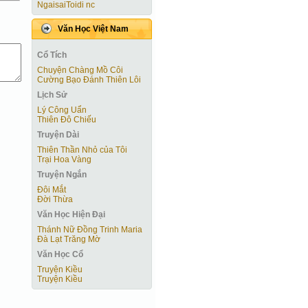
NgaisaiToidi nc
Văn Học Việt Nam
Cổ Tích
Chuyện Chàng Mồ Côi
Cường Bạo Ðánh Thiên Lôi
Lịch Sử
Lý Công Uẩn
Thiên Đô Chiếu
Truyện Dài
Thiên Thần Nhỏ của Tôi
Trại Hoa Vàng
Truyện Ngắn
Ðôi Mắt
Ðời Thừa
Văn Học Hiện Ðại
Thánh Nữ Đồng Trinh Maria
Đà Lạt Trăng Mờ
Văn Học Cổ
Truyện Kiều
Truyện Kiều