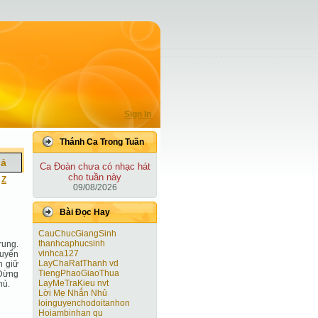
Sign In
Thánh Ca Trong Tuần
iả
Ca Ðoàn chưa có nhạc hát
cho tuần này
|
Z
09/08/2026
Bài Ðọc Hay
CauChucGiangSinh
thanhcaphucsinh
rung.
vinhca127
huyển
LayChaRatThanh vd
n giữ
TiengPhaoGiaoThua
 Ðừng
LayMeTraKieu nvt
hù.
Lời Mẹ Nhắn Nhủ
loinguyenchodoitanhon
Hoiambinhan qu