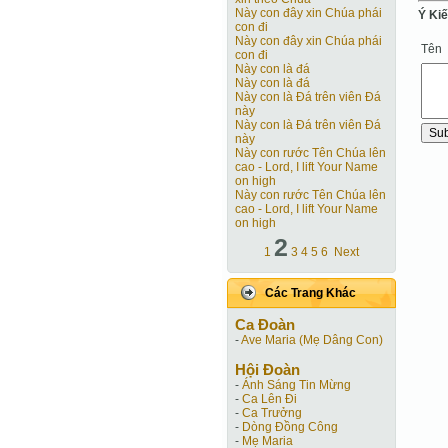
Này con đây xin Chúa phái
Ý Ki
con đi
Này con đây xin Chúa phái
Tên
con đi
Này con là đá
Này con là đá
Này con là Ðá trên viên Ðá
này
Này con là Ðá trên viên Ðá
này
Này con rước Tên Chúa lên
cao - Lord, I lift Your Name
on high
Này con rước Tên Chúa lên
cao - Lord, I lift Your Name
on high
2
1
3
4
5
6
Next
Các Trang Khác
Ca Ðoàn
-
Ave Maria (Mẹ Dâng Con)
Hội Ðoàn
-
Ánh Sáng Tin Mừng
-
Ca Lên Đi
-
Ca Trưởng
-
Dòng Đồng Công
-
Mẹ Maria