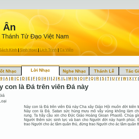
n Ân
 Thánh Tử Ðạo Việt Nam
Sách Kinh
|
Sinh Hoạt
|
Lịch Trình
|
Ca Viên
Lời Nhạc
ốt Nhạc
Nghe Nhạc
Thánh Lễ
Tác G
-9
|
A
|
B
|
C
|
D
|
E
|
F
|
G
|
H
|
I
|
J
|
K
|
L
|
M
|
N
|
O
|
P
|
Q
|
R
|
S
|
T
|
U
|
V
|
W
|
X
|
Y
y con là Ðá trên viên Ðá này
Giả
Loại
Này con là Ðá trên viên Ðá này Cha xây Giáo Hội muôn đời kiên t
Này con là Ðá. Satan sức hùng mưu mô vẫy vùng không làm c
rung. Ta hãy cầu xin cho Ðức Giáo Hoàng Gioan Phaolô. Chúa gì
Người thêm sức sinh lực và ban cho Người đời này hạnh phúc.
trao Người cho ác tâm quân thù, đừng trao Người cho ác tâm quân t