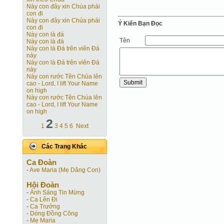
Này con đây xin Chúa phái
con đi
Này con đây xin Chúa phái
Ý Kiến Bạn Ðọc
con đi
Này con là đá
Tên
Này con là đá
Này con là Ðá trên viên Ðá
này
Này con là Ðá trên viên Ðá
này
Này con rước Tên Chúa lên
cao - Lord, I lift Your Name
on high
Này con rước Tên Chúa lên
cao - Lord, I lift Your Name
on high
2
1
3
4
5
6
Next
Các Trang Khác
Ca Ðoàn
-
Ave Maria (Mẹ Dâng Con)
Hội Ðoàn
-
Ánh Sáng Tin Mừng
-
Ca Lên Đi
-
Ca Trưởng
-
Dòng Đồng Công
-
Mẹ Maria