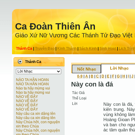
Ca Ðoàn Thiên Ân
Giáo Xứ Nữ Vương Các Thánh Tử Ðạo Việt
Thánh Ca
|
Truyện Ðạo
|
Kinh Thánh
|
Sách Kinh
|
Sinh Hoạt
|
Lịch Trìn
Thánh Ca
Lời Nhạc
Nốt Nhạc
0-9
|
A
|
B
|
C
|
D
|
E
|
F
|
G
|
H
|
I
|
J
NÀO TA HÂN HOAN
Này con là đá
NÀO TA HÂN HOAN
Nào ta hãy mừng vui
Nào ta hãy mừng vui
Tác Giả
NÀO VỀ ĐÂY
Thể Loại
NÀO VỀ ĐÂY
Lời
Này con là đá,
NÀO VỀ ĐÂY
kiên trung. N
NÀO VỀ ĐÂY
Này câu ca xin dâng lên
vùng không làm
Này câu ca xin dâng lên
Hoàng Gioan Ph
Này Chúa hỡi, con nguyện
và ban cho ngư
xin theo Chúa
ác tâm quân thù
Này Chúa hỡi, con nguyện
xin theo Chúa