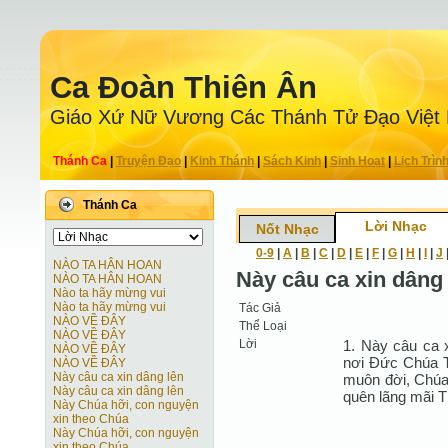
Ca Ðoàn Thiên Ân
Giáo Xứ Nữ Vương Các Thánh Tử Ðạo Việt
Thánh Ca
|
Truyện Ðạo
|
Kinh Thánh
|
Sách Kinh
|
Sinh Hoạt
|
Lịch Trìn
Thánh Ca
Lời Nhạc
Nốt Nhạc
0-9
|
A
|
B
|
C
|
D
|
E
|
F
|
G
|
H
|
I
|
J
NÀO TA HÂN HOAN
Này câu ca xin dâng
NÀO TA HÂN HOAN
Nào ta hãy mừng vui
Nào ta hãy mừng vui
Tác Giả
NÀO VỀ ĐÂY
Thể Loại
NÀO VỀ ĐÂY
Lời
1. Này câu ca 
NÀO VỀ ĐÂY
nơi Ðức Chúa T
NÀO VỀ ĐÂY
Này câu ca xin dâng lên
muôn đời, Chúa
Này câu ca xin dâng lên
quên lãng mãi T
Này Chúa hỡi, con nguyện
xin theo Chúa
Này Chúa hỡi, con nguyện
xin theo Chúa