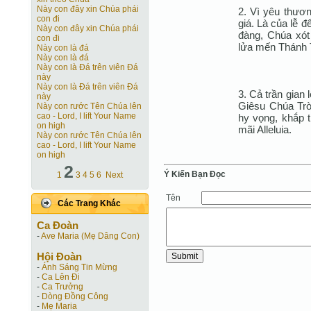
Này con đây xin Chúa phái
2. Vì yêu thươ
con đi
giá. Là của lễ đ
Này con đây xin Chúa phái
đàng, Chúa xót
con đi
lửa mến Thánh 
Này con là đá
Này con là đá
Này con là Ðá trên viên Ðá
này
Này con là Ðá trên viên Ðá
3. Cả trần gian
này
Giêsu Chúa Trờ
Này con rước Tên Chúa lên
cao - Lord, I lift Your Name
hy vọng, khắp t
on high
mãi Alleluia.
Này con rước Tên Chúa lên
cao - Lord, I lift Your Name
on high
2
Ý Kiến Bạn Ðọc
1
3
4
5
6
Next
Tên
Các Trang Khác
Ca Ðoàn
-
Ave Maria (Mẹ Dâng Con)
Hội Ðoàn
-
Ánh Sáng Tin Mừng
-
Ca Lên Đi
-
Ca Trưởng
-
Dòng Đồng Công
-
Mẹ Maria