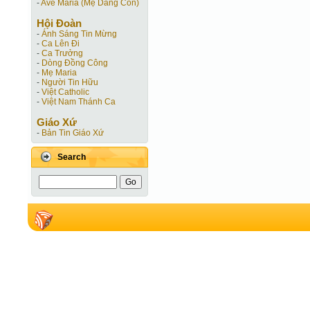
-
Ave Maria (Mẹ Dâng Con)
Hội Ðoàn
-
Ánh Sáng Tin Mừng
-
Ca Lên Đi
-
Ca Trưởng
-
Dòng Đồng Công
-
Mẹ Maria
-
Người Tin Hữu
-
Việt Catholic
-
Việt Nam Thánh Ca
Giáo Xứ
-
Bản Tin Giáo Xứ
Search