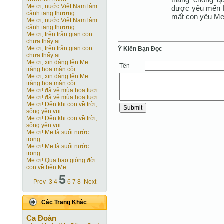
Mẹ ơi, nước Việt Nam lâm
được yêu mến M
cảnh tang thương
mất con yêu Mẹ
Mẹ ơi, nước Việt Nam lâm
cảnh tang thương
Mẹ ơi, trên trần gian con
chưa thấy ai
Mẹ ơi, trên trần gian con
Ý Kiến Bạn Ðọc
chưa thấy ai
Mẹ ơi, xin dâng lên Mẹ
Tên
tràng hoa mân côi
Mẹ ơi, xin dâng lên Mẹ
tràng hoa mân côi
Mẹ ơi! đã về mùa hoa tươi
Mẹ ơi! đã về mùa hoa tươi
Mẹ ơi! Ðến khi con về trời,
sống yên vui
Mẹ ơi! Ðến khi con về trời,
sống yên vui
Mẹ ơi! Mẹ là suối nước
trong
Mẹ ơi! Mẹ là suối nước
trong
Mẹ ơi! Qua bao giòng đời
con về bên Mẹ
5
Prev
3
4
6
7
8
Next
Các Trang Khác
Ca Ðoàn