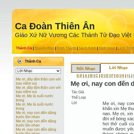
Ca Ðoàn Thiên Ân
Giáo Xứ Nữ Vương Các Thánh Tử Ðạo Việt
Thánh Ca
|
Truyện Ðạo
|
Kinh Thánh
|
Sách Kinh
|
Sinh Hoạt
|
Lịch Trìn
Thánh Ca
Lời Nhạc
Nốt Nhạc
0-9
|
A
|
B
|
C
|
D
|
E
|
F
|
G
|
H
|
I
|
J
Mẹ ơi, đây tấm thân con với
Mẹ ơi, nay con đến 
bao niềm vui
Mẹ ơi, đây tấm thân con với
bao niềm vui
Tác Giả
Mẹ ơi, Mẹ là suối nước
Thể Loại
trong
Lời
Mẹ ơi, nay con 
Mẹ ơi, Mẹ là suối nước
khấn xin Mẹ thư
trong
Mẹ ơi, nay con đến dâng
nan. Mẹ ơi, xin
trước tôn nhan
đời xế bóng xá
Mẹ ơi, nay con đến dâng
hơi thở cuối c
trước tôn nhan
muốn được yêu 
Mẹ ơi, nay con đến dâng
tháng chóng qu
trước tôn nhan