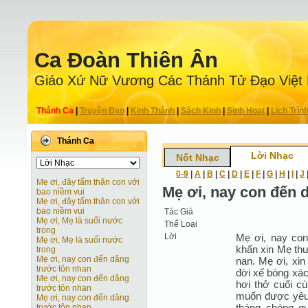
Ca Ðoàn Thiên Ân
Giáo Xứ Nữ Vương Các Thánh Tử Ðạo Việt
Thánh Ca
|
Truyện Ðạo
|
Kinh Thánh
|
Sách Kinh
|
Sinh Hoạt
|
Lịch Trìn
Thánh Ca
Lời Nhạc
Nốt Nhạc
0-9
|
A
|
B
|
C
|
D
|
E
|
F
|
G
|
H
|
I
|
J
Mẹ ơi, đây tấm thân con với
Mẹ ơi, nay con đến 
bao niềm vui
Mẹ ơi, đây tấm thân con với
bao niềm vui
Tác Giả
Mẹ ơi, Mẹ là suối nước
Thể Loại
trong
Lời
Mẹ ơi, nay con 
Mẹ ơi, Mẹ là suối nước
khấn xin Mẹ thư
trong
Mẹ ơi, nay con đến dâng
nan. Mẹ ơi, xin
trước tôn nhan
đời xế bóng xá
Mẹ ơi, nay con đến dâng
hơi thở cuối c
trước tôn nhan
muốn được yêu 
Mẹ ơi, nay con đến dâng
tháng chóng qu
trước tôn nhan