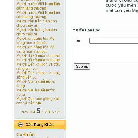
Mẹ ơi, nước Việt Nam lâm
được yêu mến M
cảnh tang thương
mất con yêu Mẹ
Mẹ ơi, nước Việt Nam lâm
cảnh tang thương
Mẹ ơi, trên trần gian con
chưa thấy ai
Mẹ ơi, trên trần gian con
Ý Kiến Bạn Ðọc
chưa thấy ai
Mẹ ơi, xin dâng lên Mẹ
Tên
tràng hoa mân côi
Mẹ ơi, xin dâng lên Mẹ
tràng hoa mân côi
Mẹ ơi! đã về mùa hoa tươi
Mẹ ơi! đã về mùa hoa tươi
Mẹ ơi! Ðến khi con về trời,
sống yên vui
Mẹ ơi! Ðến khi con về trời,
sống yên vui
Mẹ ơi! Mẹ là suối nước
trong
Mẹ ơi! Mẹ là suối nước
trong
Mẹ ơi! Qua bao giòng đời
con về bên Mẹ
5
Prev
3
4
6
7
8
Next
Các Trang Khác
Ca Ðoàn