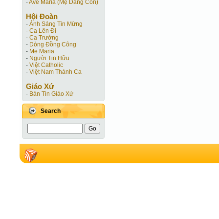
-
Ave Maria (Mẹ Dâng Con)
Hội Ðoàn
-
Ánh Sáng Tin Mừng
-
Ca Lên Đi
-
Ca Trưởng
-
Dòng Đồng Công
-
Mẹ Maria
-
Người Tin Hữu
-
Việt Catholic
-
Việt Nam Thánh Ca
Giáo Xứ
-
Bản Tin Giáo Xứ
Search