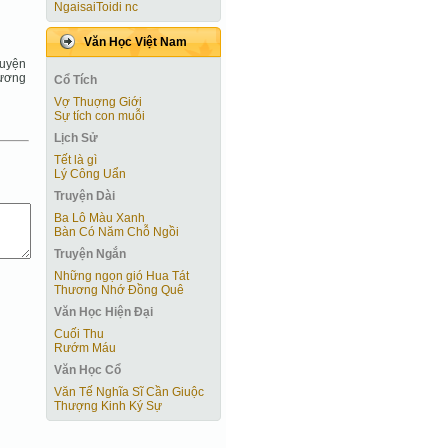
NgaisaiToidi nc
Văn Học Việt Nam
guyện
hương
Cổ Tích
Vợ Thuợng Giới
Sự tích con muỗi
Lịch Sử
Tết là gì
Lý Công Uẩn
Truyện Dài
Ba Lô Màu Xanh
Bàn Có Năm Chỗ Ngồi
Truyện Ngắn
Những ngọn gió Hua Tát
Thương Nhớ Đồng Quê
Văn Học Hiện Ðại
Cuối Thu
Rướm Máu
Văn Học Cổ
Văn Tế Nghĩa Sĩ Cần Giuộc
Thượng Kinh Ký Sự