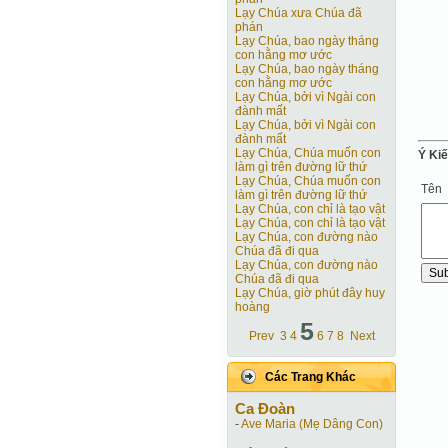
Lạy Chúa xưa Chúa đã
phán
Lạy Chúa, bao ngày tháng
con hằng mơ ước
Lạy Chúa, bao ngày tháng
con hằng mơ ước
Lạy Chúa, bởi vì Ngài con
đành mất
Lạy Chúa, bởi vì Ngài con
đành mất
Lạy Chúa, Chúa muốn con
Ý Ki
làm gì trên đường lữ thứ
Lạy Chúa, Chúa muốn con
Tên
làm gì trên đường lữ thứ
Lạy Chúa, con chỉ là tạo vật
Lạy Chúa, con chỉ là tạo vật
Lạy Chúa, con đường nào
Chúa đã đi qua
Lạy Chúa, con đường nào
Chúa đã đi qua
Lạy Chúa, giờ phút đây huy
hoàng
5
Prev
3
4
6
7
8
Next
Các Trang Khác
Ca Ðoàn
-
Ave Maria (Mẹ Dâng Con)