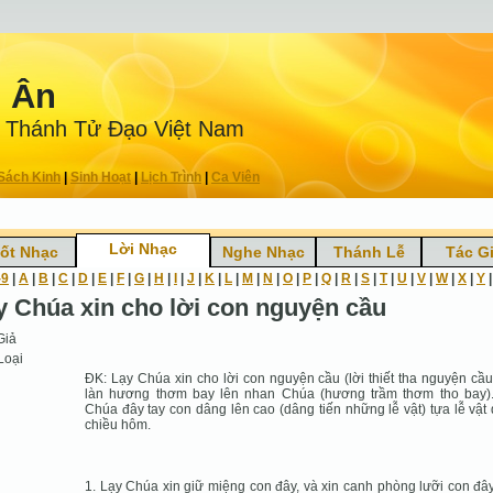
n Ân
 Thánh Tử Ðạo Việt Nam
Sách Kinh
|
Sinh Hoạt
|
Lịch Trình
|
Ca Viên
Lời Nhạc
ốt Nhạc
Nghe Nhạc
Thánh Lễ
Tác G
-9
|
A
|
B
|
C
|
D
|
E
|
F
|
G
|
H
|
I
|
J
|
K
|
L
|
M
|
N
|
O
|
P
|
Q
|
R
|
S
|
T
|
U
|
V
|
W
|
X
|
Y
y Chúa xin cho lời con nguyện cầu
Giả
Loại
ÐK: Lạy Chúa xin cho lời con nguyện cầu (lời thiết tha nguyện cầu
làn hương thơm bay lên nhan Chúa (hương trầm thơm tho bay)
Chúa đây tay con dâng lên cao (dâng tiến những lễ vật) tựa lễ vật
chiều hôm.
1. Lạy Chúa xin giữ miệng con đây, và xin canh phòng lưỡi con đây