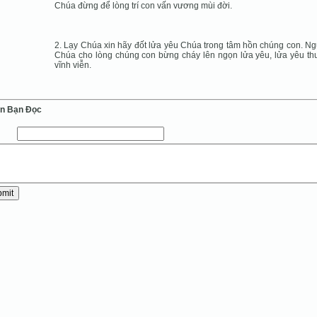
Chúa đừng để lòng trí con vấn vương mùi đời.
2. Lạy Chúa xin hãy đốt lửa yêu Chúa trong tâm hồn chúng con. N
Chúa cho lòng chúng con bừng cháy lên ngọn lửa yêu, lửa yêu t
vĩnh viễn.
ến Bạn Ðọc