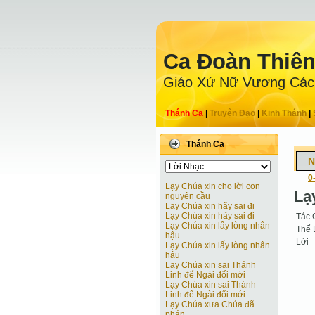
Ca Ðoàn Thiê
Giáo Xứ Nữ Vương Các
Thánh Ca
|
Truyện Ðạo
|
Kinh Thánh
|
Thánh Ca
N
0
Lạy Chúa xin cho lời con
Lạ
nguyện cầu
Lạy Chúa xin hãy sai đi
Lạy Chúa xin hãy sai đi
Tác 
Lạy Chúa xin lấy lòng nhân
Thể 
hậu
Lời
Lạy Chúa xin lấy lòng nhân
hậu
Lạy Chúa xin sai Thánh
Linh để Ngài đổi mới
Lạy Chúa xin sai Thánh
Linh để Ngài đổi mới
Lạy Chúa xưa Chúa đã
phán