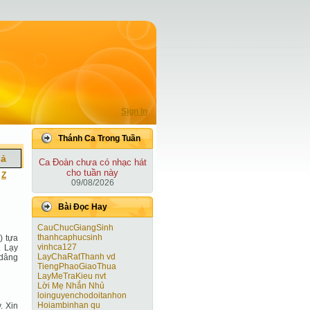
Sign In
Thánh Ca Trong Tuần
iả
Ca Ðoàn chưa có nhạc hát
cho tuần này
|
Z
09/08/2026
Bài Ðọc Hay
CauChucGiangSinh
thanhcaphucsinh
) tựa
vinhca127
. Lạy
LayChaRatThanh vd
 dâng
TiengPhaoGiaoThua
LayMeTraKieu nvt
Lời Mẹ Nhắn Nhủ
loinguyenchodoitanhon
Hoiambinhan qu
. Xin