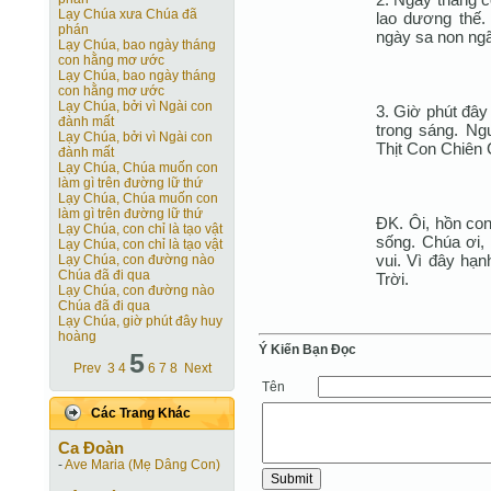
Lạy Chúa xưa Chúa đã
lao dương thế
phán
ngày sa non ng
Lạy Chúa, bao ngày tháng
con hằng mơ ước
Lạy Chúa, bao ngày tháng
con hằng mơ ước
Lạy Chúa, bởi vì Ngài con
3. Giờ phút đâ
đành mất
trong sáng. Ng
Lạy Chúa, bởi vì Ngài con
Thịt Con Chiên 
đành mất
Lạy Chúa, Chúa muốn con
làm gì trên đường lữ thứ
Lạy Chúa, Chúa muốn con
làm gì trên đường lữ thứ
ÐK. Ôi, hồn co
Lạy Chúa, con chỉ là tạo vật
sống. Chúa ơi,
Lạy Chúa, con chỉ là tạo vật
vui. Vì đây hạ
Lạy Chúa, con đường nào
Chúa đã đi qua
Trời.
Lạy Chúa, con đường nào
Chúa đã đi qua
Lạy Chúa, giờ phút đây huy
hoàng
Ý Kiến Bạn Ðọc
5
Prev
3
4
6
7
8
Next
Tên
Các Trang Khác
Ca Ðoàn
-
Ave Maria (Mẹ Dâng Con)