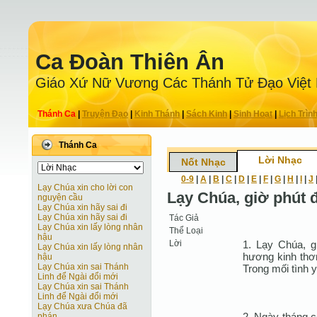
Ca Ðoàn Thiên Ân
Giáo Xứ Nữ Vương Các Thánh Tử Ðạo Việt
Thánh Ca
|
Truyện Ðạo
|
Kinh Thánh
|
Sách Kinh
|
Sinh Hoạt
|
Lịch Trìn
Thánh Ca
Lời Nhạc
Nốt Nhạc
0-9
|
A
|
B
|
C
|
D
|
E
|
F
|
G
|
H
|
I
|
J
Lạy Chúa xin cho lời con
Lạy Chúa, giờ phút 
nguyện cầu
Lạy Chúa xin hãy sai đi
Lạy Chúa xin hãy sai đi
Tác Giả
Lạy Chúa xin lấy lòng nhân
Thể Loại
hậu
Lời
1. Lạy Chúa, 
Lạy Chúa xin lấy lòng nhân
hương kinh thơ
hậu
Lạy Chúa xin sai Thánh
Trong mối tình 
Linh để Ngài đổi mới
Lạy Chúa xin sai Thánh
Linh để Ngài đổi mới
Lạy Chúa xưa Chúa đã
2. Ngày tháng c
phán