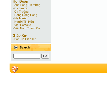
Hội Ðoàn
-
Ánh Sáng Tin Mừng
-
Ca Lên Đi
-
Ca Trưởng
-
Dòng Đồng Công
-
Mẹ Maria
-
Người Tin Hữu
-
Việt Catholic
-
Việt Nam Thánh Ca
Giáo Xứ
-
Bản Tin Giáo Xứ
Search