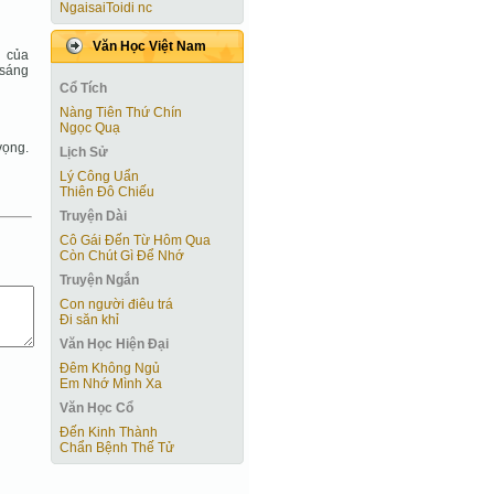
NgaisaiToidi nc
Văn Học Việt Nam
g của
 sáng
Cổ Tích
Nàng Tiên Thứ Chín
Ngọc Quạ
vọng.
Lịch Sử
Lý Công Uẩn
Thiên Đô Chiếu
Truyện Dài
Cô Gái Ðến Từ Hôm Qua
Còn Chút Gì Ðể Nhớ
Truyện Ngắn
Con người điêu trá
Đi săn khỉ
Văn Học Hiện Ðại
Đêm Không Ngủ
Em Nhớ Mình Xa
Văn Học Cổ
Đến Kinh Thành
Chẩn Bệnh Thế Tử