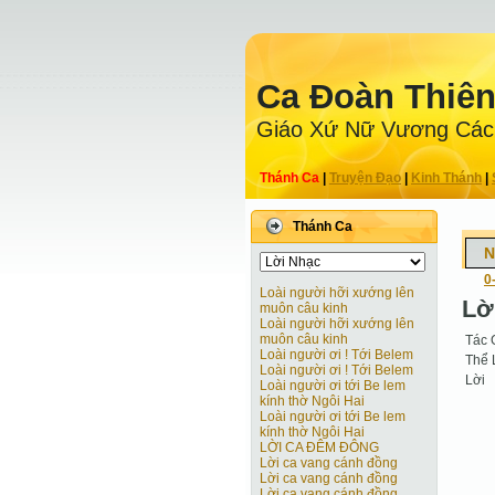
Ca Ðoàn Thiê
Giáo Xứ Nữ Vương Các
Thánh Ca
|
Truyện Ðạo
|
Kinh Thánh
|
Thánh Ca
N
0
Loài người hỡi xướng lên
Lờ
muôn câu kinh
Loài người hỡi xướng lên
muôn câu kinh
Tác 
Loài người ơi ! Tới Belem
Thể 
Loài người ơi ! Tới Belem
Lời
Loài người ơi tới Be lem
kính thờ Ngôi Hai
Loài người ơi tới Be lem
kính thờ Ngôi Hai
LỜI CA ĐÊM ĐÔNG
Lời ca vang cánh đồng
Lời ca vang cánh đồng
Lời ca vang cánh đồng