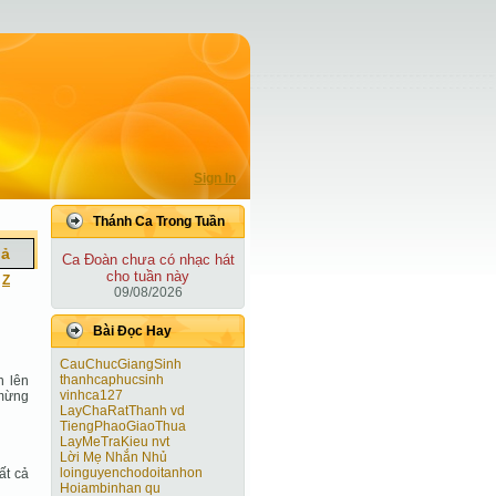
Sign In
Thánh Ca Trong Tuần
iả
Ca Ðoàn chưa có nhạc hát
cho tuần này
|
Z
09/08/2026
Bài Ðọc Hay
CauChucGiangSinh
thanhcaphucsinh
n lên
vinhca127
 mừng
LayChaRatThanh vd
TiengPhaoGiaoThua
LayMeTraKieu nvt
Lời Mẹ Nhắn Nhủ
loinguyenchodoitanhon
ất cả
Hoiambinhan qu