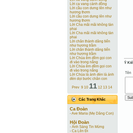
Lời ca vang cánh đồng
Lời cầu con dưng lên như
hương thơm
Lời cầu con dưng lên như
hương thơm
Lời Cha mãi mãi không tàn
phai
Lời Cha mãi mãi không tàn
phai
Lời chân thành dâng tiến
như hương trầm
Lời chân thành dâng tiến
như hương trầm
Lời Chúa êm đềm gọi con
đi vào trong nắng
Ý Ki
Lời Chúa êm đềm gọi con
đi vào trong nắng
Tên
Lời Chúa là ánh đèn là ánh
đèn dọi bước chân con
11
Prev
9
10
12
13
14
Các Trang Khác
Ca Ðoàn
-
Ave Maria (Mẹ Dâng Con)
Hội Ðoàn
-
Ánh Sáng Tin Mừng
-
Ca Lên Đi