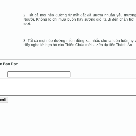
2. Tất cả mọi nẻo đường từ mặt đất đã đượm nhuần yêu thươn
Người. Không lo chi mưa buồn hay sương gió, ta đi đến chân trời
tươi.
3. Tất cả mọi nẻo đường miền đồng xa, nhắc cho ta luôn luôn hy 
Hãy nghe lời hẹn hò của Thiên Chúa mời ta đến dự tiệc Thánh Ân.
ến Bạn Ðọc