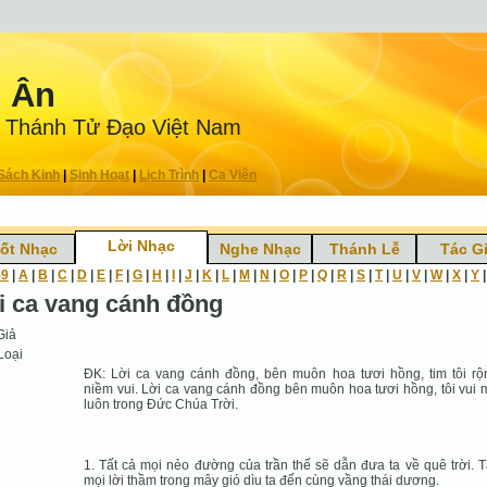
n Ân
 Thánh Tử Ðạo Việt Nam
Sách Kinh
|
Sinh Hoạt
|
Lịch Trình
|
Ca Viên
Lời Nhạc
ốt Nhạc
Nghe Nhạc
Thánh Lễ
Tác G
-9
|
A
|
B
|
C
|
D
|
E
|
F
|
G
|
H
|
I
|
J
|
K
|
L
|
M
|
N
|
O
|
P
|
Q
|
R
|
S
|
T
|
U
|
V
|
W
|
X
|
Y
i ca vang cánh đồng
Giả
Loại
ĐK: Lời ca vang cánh đồng, bên muôn hoa tươi hồng, tim tôi rộ
niềm vui. Lời ca vang cánh đồng bên muôn hoa tươi hồng, tôi vui
luôn trong Đức Chúa Trời.
1. Tất cả mọi nẻo đường của trần thế sẽ dẫn đưa ta về quê trời. T
mọi lời thầm trong mây gió dìu ta đến cùng vầng thái dương.