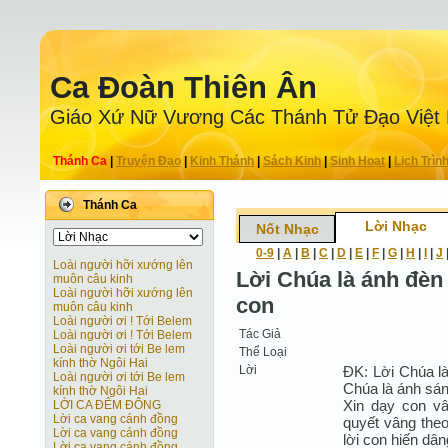
Ca Ðoàn Thiên Ân
Giáo Xứ Nữ Vương Các Thánh Tử Ðạo Việt
Thánh Ca
|
Truyện Ðạo
|
Kinh Thánh
|
Sách Kinh
|
Sinh Hoạt
|
Lịch Trìn
Thánh Ca
Lời Nhạc
Nốt Nhạc
0-9
|
A
|
B
|
C
|
D
|
E
|
F
|
G
|
H
|
I
|
J
Loài người hỡi xướng lên
Lời Chúa là ánh đèn
muôn câu kinh
Loài người hỡi xướng lên
con
muôn câu kinh
Loài người ơi ! Tới Belem
Tác Giả
Loài người ơi ! Tới Belem
Loài người ơi tới Be lem
Thể Loại
kính thờ Ngôi Hai
Lời
ĐK: Lời Chúa là
Loài người ơi tới Be lem
Chúa là ánh sán
kính thờ Ngôi Hai
Xin dạy con vâ
LỜI CA ĐÊM ĐÔNG
Lời ca vang cánh đồng
quyết vâng the
Lời ca vang cánh đồng
lời con hiến dâ
Lời ca vang cánh đồng