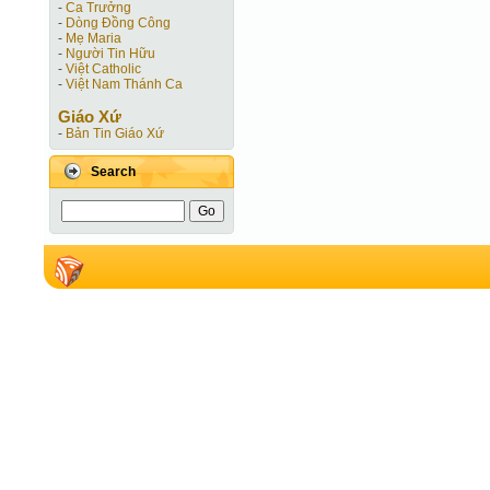
-
Ca Trưởng
-
Dòng Đồng Công
-
Mẹ Maria
-
Người Tin Hữu
-
Việt Catholic
-
Việt Nam Thánh Ca
Giáo Xứ
-
Bản Tin Giáo Xứ
Search