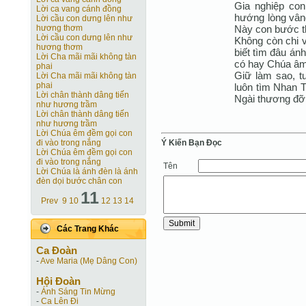
Gia nghiệp con
Lời ca vang cánh đồng
hướng lòng vân
Lời cầu con dưng lên như
Này con bước th
hương thơm
Lời cầu con dưng lên như
Không còn chi 
hương thơm
biết tìm đâu án
Lời Cha mãi mãi không tàn
có hay Chúa âm
phai
Giữ làm sao, t
Lời Cha mãi mãi không tàn
phai
luôn tìm Nhan 
Lời chân thành dâng tiến
Ngài thương đỡ 
như hương trầm
Lời chân thành dâng tiến
như hương trầm
Lời Chúa êm đềm gọi con
Ý Kiến Bạn Ðọc
đi vào trong nắng
Lời Chúa êm đềm gọi con
đi vào trong nắng
Tên
Lời Chúa là ánh đèn là ánh
đèn dọi bước chân con
11
Prev
9
10
12
13
14
Các Trang Khác
Ca Ðoàn
-
Ave Maria (Mẹ Dâng Con)
Hội Ðoàn
-
Ánh Sáng Tin Mừng
-
Ca Lên Đi