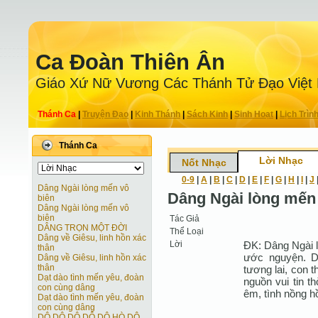
Ca Ðoàn Thiên Ân
Giáo Xứ Nữ Vương Các Thánh Tử Ðạo Việt
Thánh Ca
|
Truyện Ðạo
|
Kinh Thánh
|
Sách Kinh
|
Sinh Hoạt
|
Lịch Trìn
Thánh Ca
Lời Nhạc
Nốt Nhạc
0-9
|
A
|
B
|
C
|
D
|
E
|
F
|
G
|
H
|
I
|
J
Dâng Ngài lòng mến vô
Dâng Ngài lòng mến 
biên
Dâng Ngài lòng mến vô
biên
Tác Giả
DÂNG TRỌN MỘT ĐỜI
Thể Loại
Dâng về Giêsu, linh hồn xác
Lời
ÐK: Dâng Ngài l
thân
ước nguyện. D
Dâng về Giêsu, linh hồn xác
thân
tương lai, con t
Dạt dào tình mến yêu, đoàn
nguồn vui tin 
con cùng dâng
êm, tình nồng h
Dạt dào tình mến yêu, đoàn
con cùng dâng
DÔ DÔ DÔ DÔ DÔ HÒ DÔ