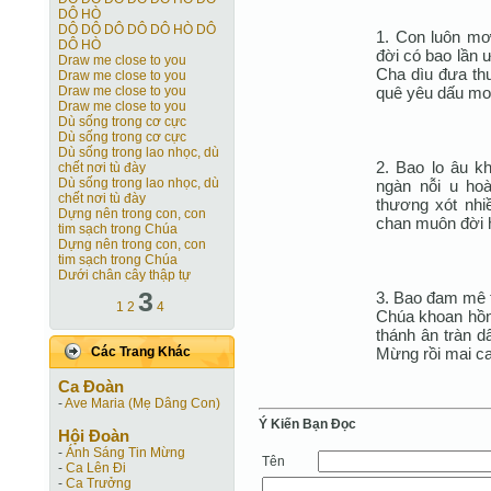
DÔ HÒ
DÔ DÔ DÔ DÔ DÔ HÒ DÔ
1. Con luôn mơ
DÔ HÒ
đời có bao lần 
Draw me close to you
Cha dìu đưa th
Draw me close to you
quê yêu dấu mo
Draw me close to you
Draw me close to you
Dù sống trong cơ cực
Dù sống trong cơ cực
Dù sống trong lao nhọc, dù
2. Bao lo âu k
chết nơi tù đày
Dù sống trong lao nhọc, dù
ngàn nỗi u hoà
chết nơi tù đày
thương xót nhi
Dựng nên trong con, con
chan muôn đời h
tim sạch trong Chúa
Dựng nên trong con, con
tim sạch trong Chúa
Dưới chân cây thập tự
3
3. Bao đam mê t
1
2
4
Chúa khoan hồng
thánh ân tràn d
Mừng rồi mai c
Các Trang Khác
Ca Ðoàn
-
Ave Maria (Mẹ Dâng Con)
Ý Kiến Bạn Ðọc
Hội Ðoàn
-
Ánh Sáng Tin Mừng
Tên
-
Ca Lên Đi
-
Ca Trưởng