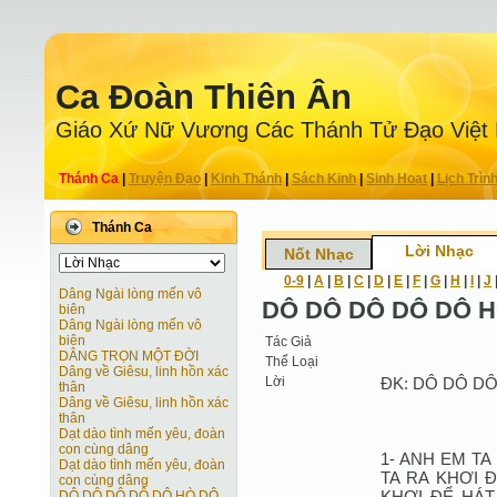
Ca Ðoàn Thiên Ân
Giáo Xứ Nữ Vương Các Thánh Tử Ðạo Việt
Thánh Ca
|
Truyện Ðạo
|
Kinh Thánh
|
Sách Kinh
|
Sinh Hoạt
|
Lịch Trìn
Thánh Ca
Lời Nhạc
Nốt Nhạc
0-9
|
A
|
B
|
C
|
D
|
E
|
F
|
G
|
H
|
I
|
J
Dâng Ngài lòng mến vô
DÔ DÔ DÔ DÔ DÔ 
biên
Dâng Ngài lòng mến vô
biên
Tác Giả
DÂNG TRỌN MỘT ĐỜI
Thể Loại
Dâng về Giêsu, linh hồn xác
Lời
ĐK: DÔ DÔ DÔ
thân
Dâng về Giêsu, linh hồn xác
thân
Dạt dào tình mến yêu, đoàn
con cùng dâng
1- ANH EM TA
Dạt dào tình mến yêu, đoàn
TA RA KHƠI 
con cùng dâng
KHƠI ĐỂ HÁT
DÔ DÔ DÔ DÔ DÔ HÒ DÔ