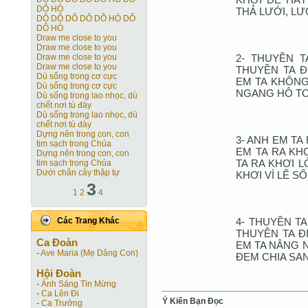
DÔ HÒ
THẢ LƯỚI, L
DÔ DÔ DÔ DÔ DÔ HÒ DÔ
DÔ HÒ
Draw me close to you
Draw me close to you
2- THUYỀN 
Draw me close to you
Draw me close to you
THUYỀN TA Đ
Dù sống trong cơ cực
EM TA KHÔNG 
Dù sống trong cơ cực
NGANG HÔ TO 
Dù sống trong lao nhọc, dù
chết nơi tù đày
Dù sống trong lao nhọc, dù
chết nơi tù đày
Dựng nên trong con, con
3- ANH EM TA
tim sạch trong Chúa
EM TA RA KH
Dựng nên trong con, con
TA RA KHƠI 
tim sạch trong Chúa
Dưới chân cây thập tự
KHƠI VÌ LẼ S
3
1
2
4
4- THUYỀN TA
Các Trang Khác
THUYỀN TA Đ
Ca Ðoàn
EM TA NÂNG N
-
Ave Maria (Mẹ Dâng Con)
ĐEM CHIA SA
Hội Ðoàn
-
Ánh Sáng Tin Mừng
-
Ca Lên Đi
Ý Kiến Bạn Ðọc
-
Ca Trưởng