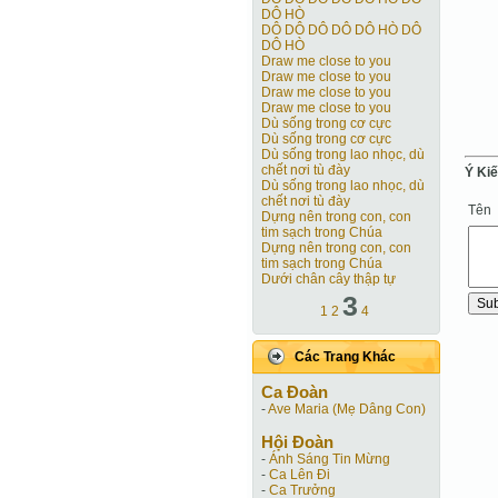
DÔ HÒ
DÔ DÔ DÔ DÔ DÔ HÒ DÔ
DÔ HÒ
Draw me close to you
Draw me close to you
Draw me close to you
Draw me close to you
Dù sống trong cơ cực
Dù sống trong cơ cực
Dù sống trong lao nhọc, dù
chết nơi tù đày
Ý Ki
Dù sống trong lao nhọc, dù
chết nơi tù đày
Tên
Dựng nên trong con, con
tim sạch trong Chúa
Dựng nên trong con, con
tim sạch trong Chúa
Dưới chân cây thập tự
3
1
2
4
Các Trang Khác
Ca Ðoàn
-
Ave Maria (Mẹ Dâng Con)
Hội Ðoàn
-
Ánh Sáng Tin Mừng
-
Ca Lên Đi
-
Ca Trưởng