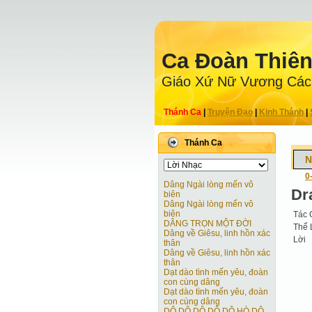
Ca Ðoàn Thiê
Giáo Xứ Nữ Vương Các
Thánh Ca
|
Truyện Ðạo
|
Kinh Thánh
|
Thánh Ca
N
0
Dâng Ngài lòng mến vô
Dr
biên
Dâng Ngài lòng mến vô
biên
Tác 
DÂNG TRỌN MỘT ĐỜI
Thể 
Dâng về Giêsu, linh hồn xác
Lời
thân
Dâng về Giêsu, linh hồn xác
thân
Dạt dào tình mến yêu, đoàn
con cùng dâng
Dạt dào tình mến yêu, đoàn
con cùng dâng
DÔ DÔ DÔ DÔ DÔ HÒ DÔ