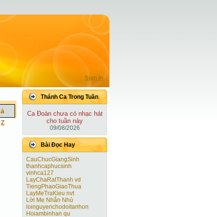
Sign In
Thánh Ca Trong Tuần
iả
Ca Ðoàn chưa có nhạc hát
cho tuần này
|
Z
09/08/2026
Bài Ðọc Hay
CauChucGiangSinh
thanhcaphucsinh
vinhca127
LayChaRatThanh vd
TiengPhaoGiaoThua
LayMeTraKieu nvt
Lời Mẹ Nhắn Nhủ
loinguyenchodoitanhon
Hoiambinhan qu