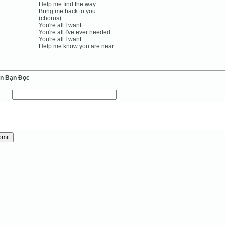
Help me find the way
Bring me back to you
(chorus)
You're all I want
You're all I've ever needed
You're all I want
Help me know you are near
ến Bạn Ðọc