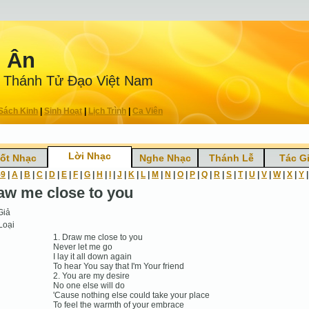
n Ân
 Thánh Tử Ðạo Việt Nam
Sách Kinh
|
Sinh Hoạt
|
Lịch Trình
|
Ca Viên
Lời Nhạc
ốt Nhạc
Nghe Nhạc
Thánh Lễ
Tác G
-9
|
A
|
B
|
C
|
D
|
E
|
F
|
G
|
H
|
I
|
J
|
K
|
L
|
M
|
N
|
O
|
P
|
Q
|
R
|
S
|
T
|
U
|
V
|
W
|
X
|
Y
aw me close to you
Giả
Loại
1. Draw me close to you
Never let me go
I lay it all down again
To hear You say that I'm Your friend
2. You are my desire
No one else will do
'Cause nothing else could take your place
To feel the warmth of your embrace