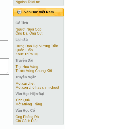
NgaisaiToidi nc
Văn Học Việt Nam
Cổ Tích
Người Nuôi Cọp
Ông Dài Ông Cụt
Lịch Sử
Hưng Đạo Đại Vương Trần
Quốc Tuấn
Khúc Thừa Dụ
Truyện Dài
Trại Hoa Vàng
Trước Vòng Chung Kết
Truyện Ngắn
Một cái chết
Một con chó hay chim chuột
Văn Học Hiện Ðại
Tình Quê
Một Miệng Trăng
Văn Học Cổ
Ông Phỗng Đá
Giả Cách Điếc