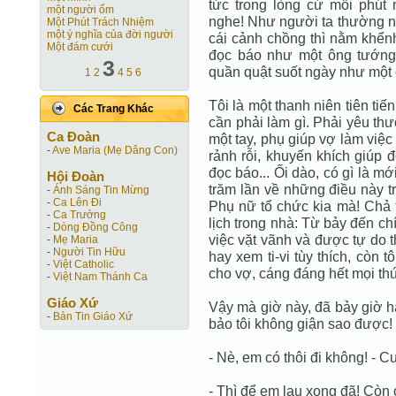
tức trong lòng cứ mỗi phút 
một người ốm
nghe! Như người ta thường nói
Một Phút Trách Nhiệm
một ý nghĩa của đời người
cái cảnh chồng thì nằm khển
Một đám cưới
đọc báo như một ông tướng, 
3
quần quật suốt ngày như một 
1
2
4
5
6
Tôi là một thanh niên tiên tiến
Các Trang Khác
cần phải làm gì. Phải yêu th
Ca Ðoàn
một tay, phụ giúp vợ làm việc
-
Ave Maria (Mẹ Dâng Con)
rảnh rỗi, khuyến khích giúp 
đọc báo... Ối dào, có gì là mớ
Hội Ðoàn
trăm lần về những điều này t
-
Ánh Sáng Tin Mừng
-
Ca Lên Đi
Phụ nữ tổ chức kia mà! Chả t
-
Ca Trưởng
lịch trong nhà: Từ bảy đến chí
-
Dòng Đồng Công
việc vặt vãnh và được tự do 
-
Mẹ Maria
-
Người Tin Hữu
hay xem ti-vi tùy thích, còn
-
Việt Catholic
cho vợ, cáng đáng hết mọi th
-
Việt Nam Thánh Ca
Giáo Xứ
Vậy mà giờ này, đã bảy giờ ha
-
Bản Tin Giáo Xứ
bảo tôi không giận sao được!
- Nè, em có thôi đi không! - Cu
- Thì để em lau xong đã! Còn c