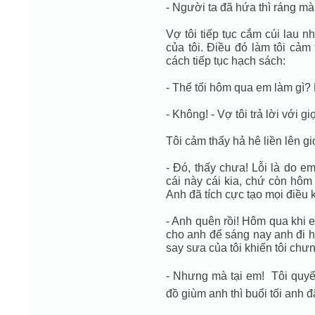
- Người ta đã hứa thì ráng mà
Vợ tôi tiếp tục cắm cúi lau 
của tôi. Ðiều đó làm tôi cảm 
cách tiếp tục hạch sách:
- Thế tối hôm qua em làm gì
- Không! - Vợ tôi trả lời với giọ
Tôi cảm thấy hả hê liền lên g
- Ðó, thấy chưa! Lỗi là do e
cái này cái kia, chứ còn hôm
Anh đã tích cực tạo mọi điều k
- Anh quên rồi! Hôm qua khi 
cho anh để sáng nay anh đi họp
say sưa của tôi khiến tôi chư
- Nhưng mà tại em!  Tôi quy
đồ giùm anh thì buổi tối anh 