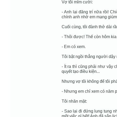
Vợ tôi mỉm cười:
- Anh lại đãng trí nữa rồi! Ch
chính anh nhờ em mạng giùm đ
Cuối cùng, tôi đành thở dài rầu
- Thôi được! Thế còn hôm kia 
- Em có xem.
Tôi bật ngồi thẳng người dậy 
- Ít ra thì cũng phải như vậy
quyết tạo điều kiện...
Nhưng vợ tôi không để tôi phấ
- Nhưng em chỉ xem có năm ph
Tôi nhăn mặt:
- Sao lại đi đứng lung tung 
một việc gì hết! Anh đã sắp lị