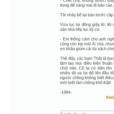
- Chết cha, không được! Bây
trọng để sáng mai đi báo cáo.
Tôi nhảy bổ lại bàn trước cặp
Vừa lục lọi đống giấy tờ, tôi
sàn nhà tiếp tục kỳ cọ:
- Em thông cảm cho anh nghe
cũng còn kịp mà! Ái chà, nh
ơn khâu giùm cái túi xách cho 
Thế đấy, các bạn! Thật là bự
tâm tạo mọi điều kiện thuận 
chút nào. Cô ta cứ bận rộn 
nhiêu tội vạ lại đổ lên đầu t
người chồng không biết điều, 
mới biết làm chồng khổ thật!
-1984-
Ngườ