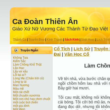
Ca Ðoàn Thiên Ân
Giáo Xứ Nữ Vương Các Thánh Tử Ðạo Việt
Thánh Ca
|
Truyện Ðạo
|
Kinh Thánh
|
Sách Kinh
|
Sinh Hoạt
|
Lịch Trìn
Cổ Tích
|
Lịch Sử
|
Truyện 
Truyện Ngắn
Ðại
|
Văn Học Cổ
Không Tựa
Kiếm Sắc
Làm Chồn
Làm Chồng Khổ Thật
Lão Hạc
Lấy vợ xấu
Lỗi tại ai?
Về tới nhà, vừa bước chân qu
Lòng Mẹ (Chân trời cũ)
Lòng tự ái
ngồi chồm hổm lau nhà với mi
Man Nương
Bảy giờ hai mươi.
Máu mê
Một cái chết
Một chuyện xuvơnia
Tôi cau mặt, không nói khô
Một con chó hay chim chuột
cái bóng. Tôi cởi bỏ mũ áo, 
một cuộc bút chiến
một gia đình
đang đọc dở, nhưng tôi khôn
Một Mình