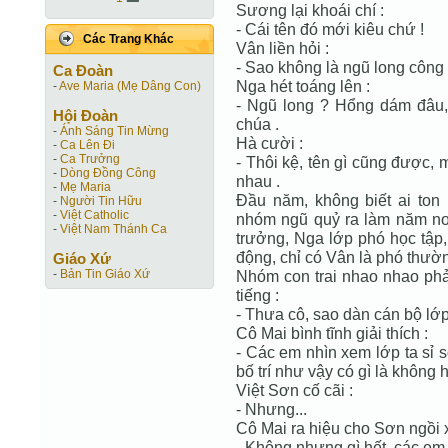
Sương lại khoái chí :
- Cái tên đó mới kiêu chứ !
Các Trang Khác
Vân liền hỏi :
- Sao không là ngũ long công
Ca Ðoàn
Nga hét toáng lên :
-
Ave Maria (Mẹ Dâng Con)
- Ngũ long ? Hổng dám đâu
Hội Ðoàn
chúa .
-
Ánh Sáng Tin Mừng
Hà cười :
-
Ca Lên Đi
-
Ca Trưởng
- Thôi kệ, tên gì cũng được,
-
Dòng Đồng Công
nhau .
-
Mẹ Maria
Đầu năm, không biết ai ton
-
Người Tin Hữu
-
Việt Catholic
nhóm ngũ quỷ ra làm năm nơi
-
Việt Nam Thánh Ca
trưởng, Nga lớp phó học tập
động, chỉ có Vân là phó thườ
Giáo Xứ
-
Bản Tin Giáo Xứ
Nhóm con trai nhao nhao phản
tiếng :
- Thưa cô, sao dàn cán bộ lớp
Cô Mai bình tĩnh giải thích :
- Các em nhìn xem lớp ta sỉ 
bố trí như vậy có gì là không h
Việt Sơn cố cãi :
- Nhưng...
Cô Mai ra hiệu cho Sơn ngồi 
- Không nhưng gì hết, các em