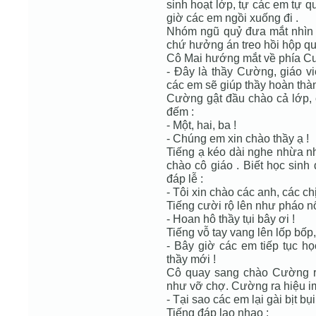
sinh hoạt lớp, tự các em tự q
giờ các em ngồi xuống đi .
Nhóm ngũ quỷ đưa mắt nhìn nh
chứ hưởng án treo hồi hộp qu
Cô Mai hướng mắt về phía Cườ
- Đây là thầy Cường, giáo v
các em sẽ giúp thầy hoàn th
Cường gật đầu chào cả lớp, 
đếm :
- Một, hai, ba !
- Chúng em xin chào thầy ạ !
Tiếng ạ kéo dài nghe nhừa n
chào cô giáo . Biết học si
đáp lễ :
- Tôi xin chào các anh, các chị
Tiếng cười rộ lên như pháo nổ
- Hoan hô thầy tụi bây ơi !
Tiếng vỗ tay vang lên lốp bốp,
- Bây giờ các em tiếp tục họ
thầy mới !
Cô quay sang chào Cường rồi
như vỡ chợ. Cường ra hiệu im
- Tại sao các em lại gài bịt bụ
Tiếng đáp lao nhao :