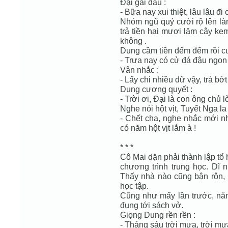
Đại gãi đầu :
- Bữa nay xui thiệt, lâu lâu đi 
Nhóm ngũ quỷ cười rộ lên là
trả tiền hai mươi lăm cây k
không .
Dung cầm tiền đếm đếm rồi cư
- Trưa nay có cử đá đậu ngon l
Vân nhắc :
- Lấy chi nhiều dữ vậy, trả bớt
Dung cương quyết :
- Trời ơi, Đại là con ông chủ lò
Nghe nói hột vịt, Tuyết Nga la 
- Chết cha, nghe nhắc mới nh
có năm hột vịt lắm à !
* * *
Cô Mai dặn phải thành lập tổ
chương trình trung học. Dĩ 
Thấy nhà nào cũng bận rộn, 
học tập.
Cũng như mấy lần trước, năm
đụng tới sách vở.
Giọng Dung rền rền :
- Tháng sáu trời mưa, trời mư