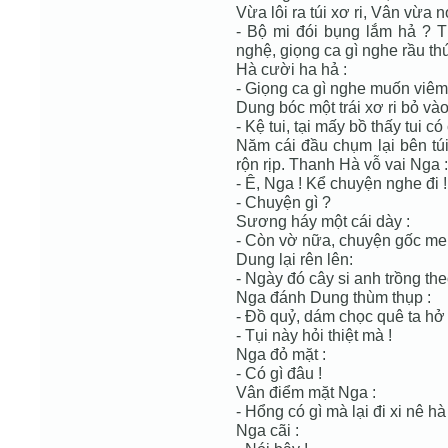
Vừa lôi ra túi xơ ri, Vân vừa nó
- Bộ mi đói bụng lắm hả ? T
nghệ, giọng ca gì nghe rầu thú
Hà cười ha hả :
- Giọng ca gì nghe muốn viêm
Dung bóc một trái xơ ri bỏ và
- Kệ tui, tại mấy bồ thấy tui c
Năm cái đầu chụm lại bên túi 
rộn rịp. Thanh Hà vỗ vai Nga :
- Ê, Nga ! Kể chuyện nghe đi !
- Chuyện gì ?
Sương háy một cái dày :
- Còn vờ nữa, chuyện gốc me 
Dung lại rên lên:
- Ngày đó cây si anh trồng theo 
Nga đánh Dung thùm thụp :
- Đồ quỷ, dám chọc quê ta hở
- Tụi này hỏi thiệt mà !
Nga đỏ mặt :
- Có gì đâu !
Vân điểm mặt Nga :
- Hổng có gì mà lại đi xi nê hà
Nga cãi :