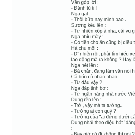
Vân góp lời :
- Đánh tù tì !
Nga gạt :
- Thôi bữa nay mình bao .
Sương kêu lên :
- Tự nhiên xộp à nha, cái vụ g
Nga nhíu mày :
- Có tiền cho ăn cũng bị điều 
Hà chu môi :
- Dĩ nhiên rồi, phải tìm hiểu 
lao động mà ra không ? Hay là
Nga hét lên :
- Bà chằn, đang làm văn nói h
Cả bốn cô nhao nhao :
- Từ đâu vậy ?
Nga đáp tỉnh bơ :
- Từ ngân hàng nhà nước Việ
Dung rên lên :
- Trời, vậy mà ta tưởng...
- Tưởng ai con quỷ ?
- Tưởng của "ai đứng dưới cây
Dung nhái theo điệu hát "dán
:
- Bây giờ có đi không thì nói ?