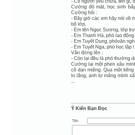
- Có người yêu chưa, tên gì, 
Cường đỏ mặt, học sinh bây 
Cường hỏi :
- Bây giờ các em hãy nói về m
bộ lớp.
- Em tên Ngọc Sương, lớp trư
- Em Thanh Hà, phó lao động 
- Em Tuyết Dung, phóvăn ngh
- Em Tuyết Nga, phó học tập !
Vân đứng lên :
- Còn lại đều là phó thường d
Cường lại một phen xẩu mình 
cô dạn miệng. Qua một tiếng
lo lắng, anh tự mắng mình xấ
...
Ý Kiến Bạn Ðọc
Tên