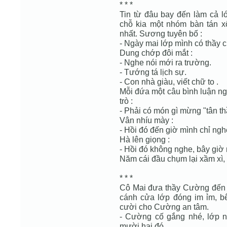
* * *
Tin từ đâu bay đến làm cả 
chỗ kia một nhóm bàn tán 
nhất. Sương tuyên bố :
- Ngày mai lớp mình có thầy 
Dung chớp đôi mắt :
- Nghe nói mới ra trường.
- Tướng tá lịch sự.
- Con nhà giàu, viết chữ to .
Mỗi đứa một câu bình luận n
trò :
- Phải có món gì mừng "tân th
Vân nhíu mày :
- Hồi đó đến giờ mình chỉ ngh
Hà lên giọng :
- Hồi đó không nghe, bây giờ 
Năm cái đầu chụm lại xầm xì,
* * *
Cô Mai đưa thầy Cường đến l
cánh cửa lớp đóng im ỉm, bê
cười cho Cường an tâm.
- Cường cố gắng nhé, lớp nà
mười hai đó.