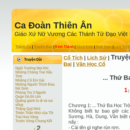
Ca Ðoàn Thiên Ân
Giáo Xứ Nữ Vương Các Thánh Tử Ðạo Việt
Thánh Ca
|
Truyện Ðạo
|
Kinh Thánh
|
Sách Kinh
|
Sinh Hoạt
|
Lịch Trìn
Truyệ
Cổ Tích
|
Lịch Sử
|
Truyện Dài
Ðại
|
Văn Học Cổ
Ngôi Trường Mọi Khi
Những Chàng Trai Xấu
... Thứ B
Tính
Những Cô Em Gái
Những Người Thích Đùa
Nữ Sinh
1
|
Phòng Trọ 3 Người
Quán Gò Đi Lên
Quẳng gánh lo đi và vui
sống
Chương 1: ... Thứ Ba Học Trò
Thằng Quỷ Nhỏ
Không biết tự bao giờ cá
Thiên Thần Nhỏ của Tôi
Sương, Hà, Dung, Vân biệt 
Trại Hoa Vàng
Trước Vòng Chung Kết
nẩy :
2
- Cái tên gì nghe rùn rợn.
1