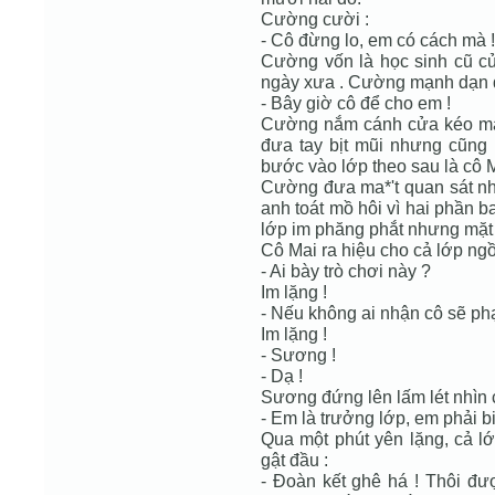
Cường cười :
- Cô đừng lo, em có cách mà !
Cường vốn là học sinh cũ c
ngày xưa . Cường mạnh dạn đ
- Bây giờ cô để cho em !
Cường nắm cánh cửa kéo mạnh
đưa tay bịt mũi nhưng cũng 
bước vào lớp theo sau là cô M
Cường đưa ma*'t quan sát n
anh toát mồ hôi vì hai phần b
lớp im phăng phắt nhưng mặt 
Cô Mai ra hiệu cho cả lớp ngồi
- Ai bày trò chơi này ?
Im lặng !
- Nếu không ai nhận cô sẽ phạ
Im lặng !
- Sương !
- Dạ !
Sương đứng lên lấm lét nhìn 
- Em là trưởng lớp, em phải bi
Qua một phút yên lặng, cả l
gật đầu :
- Đoàn kết ghê há ! Thôi đượ