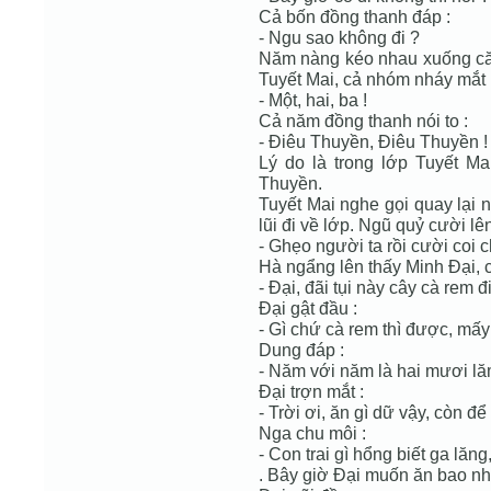
Cả bốn đồng thanh đáp :
- Ngu sao không đi ?
Năm nàng kéo nhau xuống căn
Tuyết Mai, cả nhóm nháy mắt 
- Một, hai, ba !
Cả năm đồng thanh nói to :
- Điêu Thuyền, Điêu Thuyền !
Lý do là trong lớp Tuyết Ma
Thuyền.
Tuyết Mai nghe gọi quay lại 
lũi đi về lớp. Ngũ quỷ cười lên
- Ghẹo người ta rồi cười coi 
Hà ngẩng lên thấy Minh Đại, c
- Đại, đãi tụi này cây cà rem đi
Đại gật đầu :
- Gì chứ cà rem thì được, mấy
Dung đáp :
- Năm với năm là hai mươi lă
Đại trợn mắt :
- Trời ơi, ăn gì dữ vậy, còn đ
Nga chu môi :
- Con trai gì hổng biết ga lăn
. Bây giờ Đại muốn ăn bao nhiê