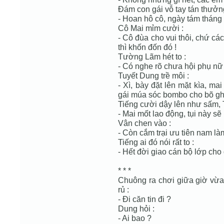
Đám con gái vỗ tay tán thưởn
- Hoan hô cô, ngày tám tháng
Cô Mai mỉm cười :
- Cô đùa cho vui thôi, chứ c
thì khốn đốn đó !
Tường Lãm hét to :
- Có nghe rõ chưa hội phụ nữ
Tuyết Dung trề môi :
- Xì, bày đặt lên mặt kìa, ma
gái múa sóc bombo cho bõ ghé
Tiếng cười dậy lên như sấm,
- Mai mốt lao động, tụi này sẽ
Vân chen vào :
- Còn cắm trại ưu tiên nam là
Tiếng ai đó nói rất to :
- Hết đời giao cán bộ lớp ch
* * *
Chuông ra chơi giữa giờ vừa 
rủ :
- Đi căn tin đi ?
Dung hỏi :
- Ai bao ?