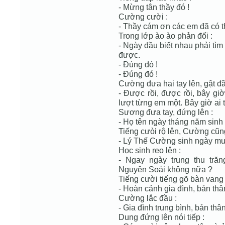
- Mừng tân thầy đó !
Cường cười :
- Thầy cám ơn các em đã có th
Trong lớp ào ào phản đối :
- Ngày đầu biết nhau phải tìm
được.
- Đúng đó !
- Đúng đó !
Cường đưa hai tay lên, gật đầ
- Được rồi, được rồi, bây giờ
lượt từng em một. Bây giờ ai 
Sương đưa tay, đứng lên :
- Họ tên ngày tháng năm sinh
Tiếng cưòi rộ lên, Cường cũn
- Lý Thế Cường sinh ngày mư
Học sinh reo lên :
- Ngay ngày trung thu trăn
Nguyên Soái không nữa ?
Tiếng cười tiếng gõ bàn vang
- Hoàn cảnh gia đình, bản thâ
Cường lắc đầu :
- Gia đình trung bình, bản th
Dung đứng lên nói tiếp :