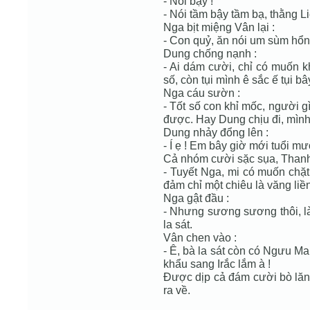
- Nói bậy !
- Nói tầm bậy tầm bạ, thằng Li
Nga bịt miệng Vân lại :
- Con quỷ, ăn nói um sùm hổn
Dung chống nạnh :
- Ai dám cười, chỉ có muốn k
số, còn tụi mình ê sắc ế tụi bây
Nga cáu sườn :
- Tốt số con khỉ mốc, người g
được. Hay Dung chịu đi, mình 
Dung nhảy đổng lên :
- Í ẹ ! Em bây giờ mới tuổi m
Cả nhóm cười sặc sụa, Thanh
- Tuyết Nga, mi có muốn chặt
đảm chỉ một chiêu là văng liền
Nga gật đầu :
- Nhưng sương sương thôi, là
la sát.
Vân chen vào :
- Ê, bà la sát còn có Ngưu M
khẩu sang Irắc lắm à !
Được dịp cả đám cười bò lăn.
ra về.