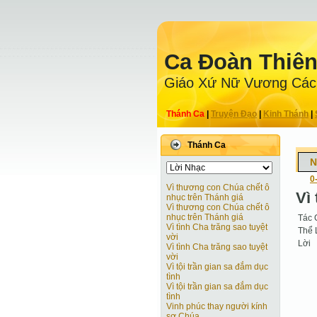
Ca Ðoàn Thiê
Giáo Xứ Nữ Vương Các
Thánh Ca
|
Truyện Ðạo
|
Kinh Thánh
|
Thánh Ca
N
0
Vì thương con Chúa chết ô
Vì 
nhục trên Thánh giá
Vì thương con Chúa chết ô
nhục trên Thánh giá
Tác 
Vì tình Cha trăng sao tuyệt
Thể 
vời
Lời
Vì tình Cha trăng sao tuyệt
vời
Vì tội trần gian sa đắm dục
tình
Vì tội trần gian sa đắm dục
tình
Vinh phúc thay người kính
sợ Chúa