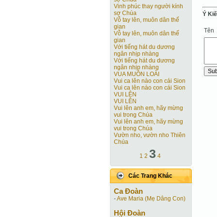
Vinh phúc thay người kính
sợ Chúa
Ý Ki
Vỗ tay lên, muôn dân thế
gian
Tên
Vỗ tay lên, muôn dân thế
gian
Với tiếng hát du dương
ngân nhịp nhàng
Với tiếng hát du dương
ngân nhịp nhàng
VUA MUÔN LOÀI
Vui ca lên nào con cái Sion
Vui ca lên nào con cái Sion
VUI LÊN
VUI LÊN
Vui lên anh em, hãy mừng
vui trong Chúa
Vui lên anh em, hãy mừng
vui trong Chúa
Vườn nho, vườn nho Thiên
Chúa
3
1
2
4
Các Trang Khác
Ca Ðoàn
-
Ave Maria (Mẹ Dâng Con)
Hội Ðoàn