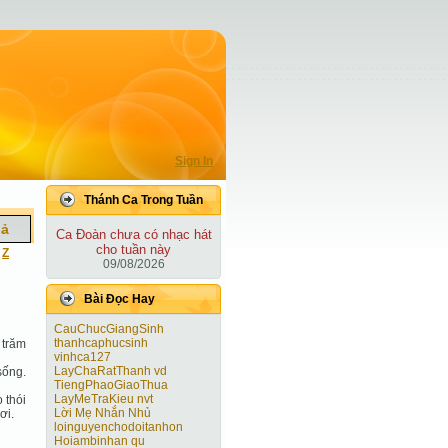
Sign In
Thánh Ca Trong Tuần
iả
Ca Ðoàn chưa có nhạc hát
cho tuần này
|
Z
09/08/2026
Bài Ðọc Hay
CauChucGiangSinh
thanhcaphucsinh
 trăm
vinhca127
LayChaRatThanh vd
sống.
TiengPhaoGiaoThua
LayMeTraKieu nvt
 thói
Lời Mẹ Nhắn Nhủ
ơi.
loinguyenchodoitanhon
Hoiambinhan qu