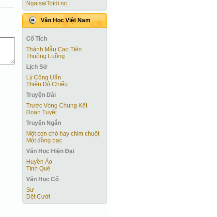
NgaisaiToidi nc
Văn Học Việt Nam
Cổ Tích
Thánh Mẫu Cao Tiên
Thuồng Luồng
Lịch Sử
Lý Công Uẩn
Thiên Đô Chiếu
Truyện Dài
Trước Vòng Chung Kết
Ðoạn Tuyệt
Truyện Ngắn
Một con chó hay chim chuột
Một đồng bạc
Văn Học Hiện Ðại
Huyền Ảo
Tình Quê
Văn Học Cổ
Sư
Dệt Cưởi