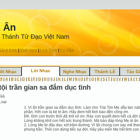
n Ân
 Thánh Tử Ðạo Việt Nam
Sách Kinh
|
Sinh Hoạt
|
Lịch Trình
|
Ca Viên
Lời Nhạc
ốt Nhạc
Nghe Nhạc
Thánh Lễ
Tác G
-9
|
A
|
B
|
C
|
D
|
E
|
F
|
G
|
H
|
I
|
J
|
K
|
L
|
M
|
N
|
O
|
P
|
Q
|
R
|
S
|
T
|
U
|
V
|
W
|
X
|
Y
tội trần gian sa đắm dục tình
Giả
Loại
1. Vì tội trần gian sa đắm dục tình. Làm cho Trái Tim Mẹ đầy tan nát
phần. Hỡi con là kẻ tri âm. Hãy đem hết tình báo đền công ơn.
ÐK. Ðời con trước thôi đã trót vô ơn. Rày con quyết đem hết cả đời 
Lòng khăng khít con hết sức trung thành. Mà báo đáp lòng Mẹ ái ân.
2. Lòng Mẹ từ đây đau xót trăm đường. Vì tội chúng con say mê theo
phong trần. Thôi con đừng tiếc sự đời. Hãy yêu mến Mẹ hết tình con 