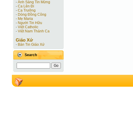
-
Ánh Sáng Tin Mừng
-
Ca Lên Đi
-
Ca Trưởng
-
Dòng Đồng Công
-
Mẹ Maria
-
Người Tin Hữu
-
Việt Catholic
-
Việt Nam Thánh Ca
Giáo Xứ
-
Bản Tin Giáo Xứ
Search