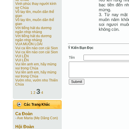
Vinh phúc thay người kính
bạc tiền đến n
sợ Chúa
mừng.
Vỗ tay lên, muôn dân thế
3. Từ nay mặt 
gian
muôn năm khôn
Vỗ tay lên, muôn dân thế
soi ngươi muô
gian
Với tiếng hát du dương
không còn.
ngân nhịp nhàng
Với tiếng hát du dương
ngân nhịp nhàng
VUA MUÔN LOÀI
Ý Kiến Bạn Ðọc
Vui ca lên nào con cái Sion
Vui ca lên nào con cái Sion
VUI LÊN
Tên
VUI LÊN
Vui lên anh em, hãy mừng
vui trong Chúa
Vui lên anh em, hãy mừng
vui trong Chúa
Vườn nho, vườn nho Thiên
Chúa
3
1
2
4
Các Trang Khác
Ca Ðoàn
-
Ave Maria (Mẹ Dâng Con)
Hội Ðoàn