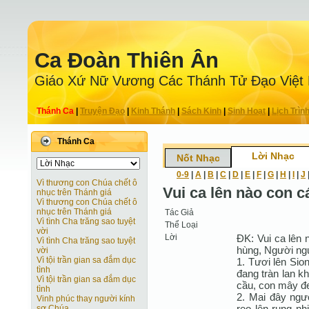
Ca Ðoàn Thiên Ân
Giáo Xứ Nữ Vương Các Thánh Tử Ðạo Việt
Thánh Ca
|
Truyện Ðạo
|
Kinh Thánh
|
Sách Kinh
|
Sinh Hoạt
|
Lịch Trìn
Thánh Ca
Lời Nhạc
Nốt Nhạc
0-9
|
A
|
B
|
C
|
D
|
E
|
F
|
G
|
H
|
I
|
J
Vì thương con Chúa chết ô
Vui ca lên nào con c
nhục trên Thánh giá
Vì thương con Chúa chết ô
nhục trên Thánh giá
Tác Giả
Vì tình Cha trăng sao tuyệt
Thể Loại
vời
Lời
ÐK: Vui ca lên 
Vì tình Cha trăng sao tuyệt
hùng, Người ngự
vời
Vì tội trần gian sa đắm dục
1. Tươi lên Sio
tình
đang tràn lan kh
Vì tội trần gian sa đắm dục
cầu, con mây đe
tình
2. Mai đây ngư
Vinh phúc thay người kính
reo lên rung nh
sợ Chúa