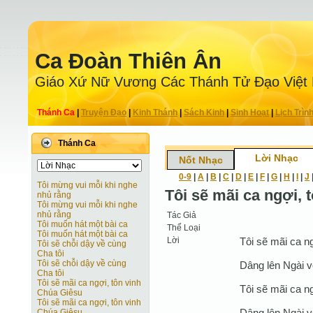
Ca Ðoàn Thiên Ân
Giáo Xứ Nữ Vương Các Thánh Tử Ðạo Việt
Thánh Ca
|
Truyện Ðạo
|
Kinh Thánh
|
Sách Kinh
|
Sinh Hoạt
|
Lịch Trìn
Thánh Ca
Lời Nhạc
Nốt Nhạc
0-9
|
A
|
B
|
C
|
D
|
E
|
F
|
G
|
H
|
I
|
J
Tôi mừng vui mỗi khi nghe
Tôi sẽ mãi ca ngợi, 
nhủ rằng
Tôi mừng vui mỗi khi nghe
nhủ rằng
Tác Giả
Tôi muốn hát một bài ca
Thể Loại
Tôi muốn hát một bài ca
Lời
Tôi sẽ mãi ca n
Tôi sẽ chỗi dậy về cùng
Cha tôi
Tôi sẽ chỗi dậy về cùng
Dâng lên Ngài v
Cha tôi
Tôi sẽ mãi ca ngợi, tôn vinh
Tôi sẽ mãi ca n
Chúa Giêsu
Tôi sẽ mãi ca ngợi, tôn vinh
Dâng lên Ngài v
Chúa Giêsu