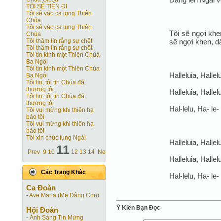
TÔI SẼ TIẾN ĐI
Tôi sẽ vào ca tụng Thiên
Chúa
Tôi sẽ vào ca tụng Thiên
Tôi sẽ ngợi khe
Chúa
sẽ ngợi khen, d
Tôi thâm tín rằng sự chết
Tôi thâm tín rằng sự chết
Tôi tin kính một Thiên Chúa
Ba Ngôi
Tôi tin kính một Thiên Chúa
Halleluia, Hallelu
Ba Ngôi
Tôi tin, tôi tin Chúa đã
thương tôi
Halleluia, Hallelu
Tôi tin, tôi tin Chúa đã
thương tôi
Hal-lelu, Ha- le- 
Tôi vui mừng khi thiên hạ
bảo tôi
Tôi vui mừng khi thiên hạ
bảo tôi
Tôi xin chúc tụng Ngài
Halleluia, Hallelu
11
Prev
9
10
12
13
14
Next
Halleluia, Hallelu
Các Trang Khác
Hal-lelu, Ha- le- 
Ca Ðoàn
-
Ave Maria (Mẹ Dâng Con)
Ý Kiến Bạn Ðọc
Hội Ðoàn
-
Ánh Sáng Tin Mừng