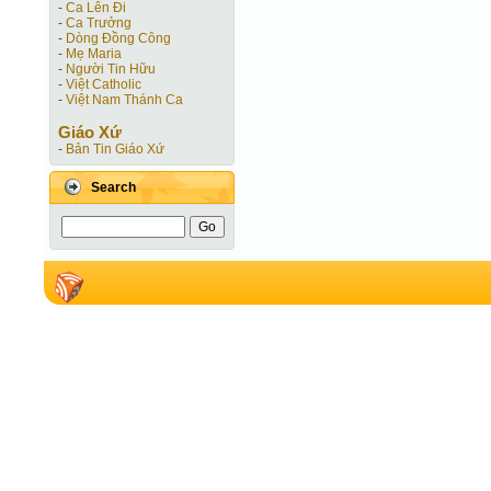
-
Ca Lên Đi
-
Ca Trưởng
-
Dòng Đồng Công
-
Mẹ Maria
-
Người Tin Hữu
-
Việt Catholic
-
Việt Nam Thánh Ca
Giáo Xứ
-
Bản Tin Giáo Xứ
Search