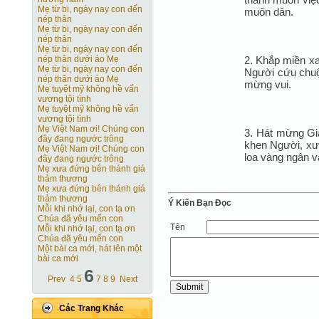
Mẹ từ bi, ngày nay con đến
muôn dân.
nép thân
Mẹ từ bi, ngày nay con đến
nép thân
Mẹ từ bi, ngày nay con đến
2. Khắp miền xa 
nép thân dưới áo Mẹ
Mẹ từ bi, ngày nay con đến
Người cứu chuộc
nép thân dưới áo Mẹ
mừng vui.
Mẹ tuyệt mỹ không hề vấn
vương tội tình
Mẹ tuyệt mỹ không hề vấn
vương tội tình
Mẹ Việt Nam ơi! Chúng con
3. Hát mừng Gia
đây đang ngước trông
khen Người, xướ
Mẹ Việt Nam ơi! Chúng con
loa vàng ngân v
đây đang ngước trông
Mẹ xưa đứng bên thánh giá
thảm thương
Mẹ xưa đứng bên thánh giá
thảm thương
Ý Kiến Bạn Ðọc
Mỗi khi nhớ lại, con tạ ơn
Chúa đã yêu mến con
Tên
Mỗi khi nhớ lại, con tạ ơn
Chúa đã yêu mến con
Một bài ca mới, hát lên một
bài ca mới
6
Prev
4
5
7
8
9
Next
Các Trang Khác