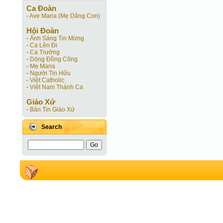
Ca Ðoàn
-
Ave Maria (Mẹ Dâng Con)
Hội Ðoàn
-
Ánh Sáng Tin Mừng
-
Ca Lên Đi
-
Ca Trưởng
-
Dòng Đồng Công
-
Mẹ Maria
-
Người Tin Hữu
-
Việt Catholic
-
Việt Nam Thánh Ca
Giáo Xứ
-
Bản Tin Giáo Xứ
Search