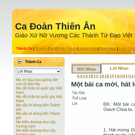
Ca Ðoàn Thiên Ân
Giáo Xứ Nữ Vương Các Thánh Tử Ðạo Việt
Thánh Ca
|
Truyện Ðạo
|
Kinh Thánh
|
Sách Kinh
|
Sinh Hoạt
|
Lịch Trìn
Thánh Ca
Lời Nhạc
Nốt Nhạc
0-9
|
A
|
B
|
C
|
D
|
E
|
F
|
G
|
H
|
I
|
J
Mẹ ơi! Qua bao giòng đời
Một bài ca mới, hát 
con về bên Mẹ
Mẹ rất nhân từ quốc gia Việt
Nam
Tác Giả
Mẹ rất nhân từ quốc gia Việt
Thể Loại
Nam
Lời
ÐK: Một bài c
Mẹ sầu bi đứng bên Thánh
Giavê Chúa ta.
giá
Mẹ sầu bi đứng bên Thánh
giá
Mẹ triển dương như cây
hương nam
1. Hát mừng Gia
Mẹ triển dương như cây
thành muôn việc
hương nam