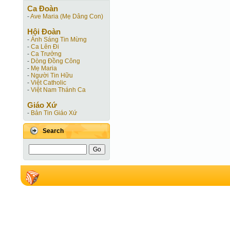
Ca Ðoàn
-
Ave Maria (Mẹ Dâng Con)
Hội Ðoàn
-
Ánh Sáng Tin Mừng
-
Ca Lên Đi
-
Ca Trưởng
-
Dòng Đồng Công
-
Mẹ Maria
-
Người Tin Hữu
-
Việt Catholic
-
Việt Nam Thánh Ca
Giáo Xứ
-
Bản Tin Giáo Xứ
Search