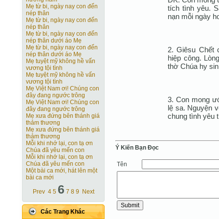
Mẹ từ bi, ngày nay con đến
tích tình yêu. 
nép thân
nạn mỗi ngày h
Mẹ từ bi, ngày nay con đến
nép thân
Mẹ từ bi, ngày nay con đến
nép thân dưới áo Mẹ
Mẹ từ bi, ngày nay con đến
2. Giêsu Chết
nép thân dưới áo Mẹ
hiệp công. Lòn
Mẹ tuyệt mỹ không hề vấn
thờ Chúa hy sin
vương tội tình
Mẹ tuyệt mỹ không hề vấn
vương tội tình
Mẹ Việt Nam ơi! Chúng con
đây đang ngước trông
3. Con mong ướ
Mẹ Việt Nam ơi! Chúng con
lệ sa. Nguyện 
đây đang ngước trông
chung tình yêu 
Mẹ xưa đứng bên thánh giá
thảm thương
Mẹ xưa đứng bên thánh giá
thảm thương
Mỗi khi nhớ lại, con tạ ơn
Ý Kiến Bạn Ðọc
Chúa đã yêu mến con
Mỗi khi nhớ lại, con tạ ơn
Chúa đã yêu mến con
Tên
Một bài ca mới, hát lên một
bài ca mới
6
Prev
4
5
7
8
9
Next
Các Trang Khác