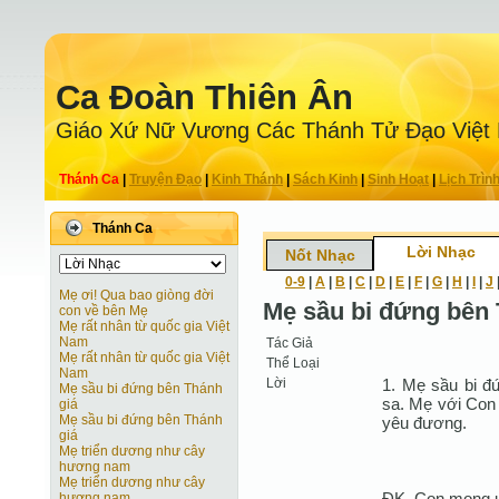
Ca Ðoàn Thiên Ân
Giáo Xứ Nữ Vương Các Thánh Tử Ðạo Việt
Thánh Ca
|
Truyện Ðạo
|
Kinh Thánh
|
Sách Kinh
|
Sinh Hoạt
|
Lịch Trìn
Thánh Ca
Lời Nhạc
Nốt Nhạc
0-9
|
A
|
B
|
C
|
D
|
E
|
F
|
G
|
H
|
I
|
J
Mẹ ơi! Qua bao giòng đời
Mẹ sầu bi đứng bên 
con về bên Mẹ
Mẹ rất nhân từ quốc gia Việt
Nam
Tác Giả
Mẹ rất nhân từ quốc gia Việt
Thể Loại
Nam
Lời
1. Mẹ sầu bi đ
Mẹ sầu bi đứng bên Thánh
sa. Mẹ với Con
giá
Mẹ sầu bi đứng bên Thánh
yêu đương.
giá
Mẹ triển dương như cây
hương nam
Mẹ triển dương như cây
ÐK. Con mong ư
hương nam