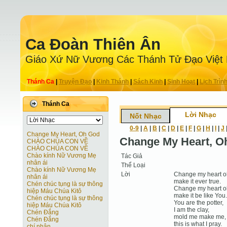
Ca Ðoàn Thiên Ân
Giáo Xứ Nữ Vương Các Thánh Tử Ðạo Việt
Thánh Ca
|
Truyện Ðạo
|
Kinh Thánh
|
Sách Kinh
|
Sinh Hoạt
|
Lịch Trìn
Thánh Ca
Lời Nhạc
Nốt Nhạc
0-9
|
A
|
B
|
C
|
D
|
E
|
F
|
G
|
H
|
I
|
J
Change My Heart, Oh God
Change My Heart, O
CHÀO CHÚA CON VỀ
CHÀO CHÚA CON VỀ
Chào kính Nữ Vương Mẹ
Tác Giả
nhân ái
Thể Loại
Chào kính Nữ Vương Mẹ
Lời
Change my heart o
nhân ái
make it ever true.
Chén chúc tụng là sự thông
Change my heart o
hiệp Máu Chúa Kitô
make it be like You.
Chén chúc tụng là sự thông
You are the potter,
hiệp Máu Chúa Kitô
I am the clay,
Chén Đắng
mold me make me,
Chén Đắng
this is what I pray.
chí nhân