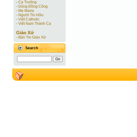
-
Ca Trưởng
-
Dòng Đồng Công
-
Mẹ Maria
-
Người Tin Hữu
-
Việt Catholic
-
Việt Nam Thánh Ca
Giáo Xứ
-
Bản Tin Giáo Xứ
Search