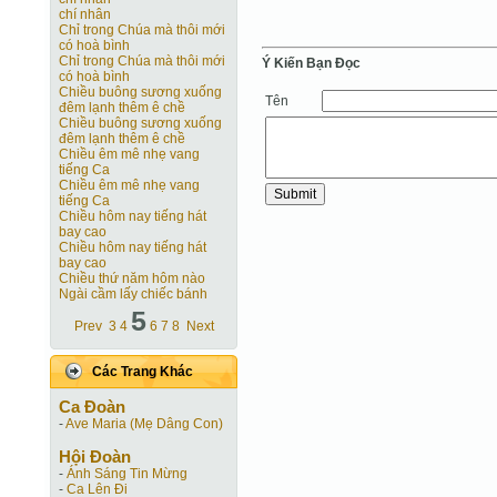
chí nhân
Chỉ trong Chúa mà thôi mới
có hoà bình
Chỉ trong Chúa mà thôi mới
Ý Kiến Bạn Ðọc
có hoà bình
Chiều buông sương xuống
Tên
đêm lạnh thêm ê chề
Chiều buông sương xuống
đêm lạnh thêm ê chề
Chiều êm mê nhẹ vang
tiếng Ca
Chiều êm mê nhẹ vang
tiếng Ca
Chiều hôm nay tiếng hát
bay cao
Chiều hôm nay tiếng hát
bay cao
Chiều thứ năm hôm nào
Ngài cầm lấy chiếc bánh
5
Prev
3
4
6
7
8
Next
Các Trang Khác
Ca Ðoàn
-
Ave Maria (Mẹ Dâng Con)
Hội Ðoàn
-
Ánh Sáng Tin Mừng
-
Ca Lên Đi