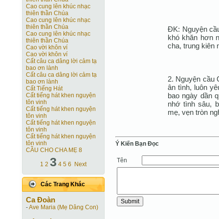
Cao cung lên khúc nhạc
thiên thần Chúa
Cao cung lên khúc nhạc
thiên thần Chúa
ÐK: Nguyện cầu
Cao cung lên khúc nhạc
khó khăn hơn n
thiên thần Chúa
cha, trung kiên n
Cao vời khôn ví
Cao vời khôn ví
Cất câu ca dâng lời cảm tạ
bao ơn lành
Cất câu ca dâng lời cảm tạ
2. Nguyện cầu 
bao ơn lành
ân tình, luôn y
Cất Tiếng Hát
bao ngày dần q
Cất tiếng hát khen nguyện
tôn vinh
nhớ tình sâu, 
Cất tiếng hát khen nguyện
mẹ, vẹn tròn ngh
tôn vinh
Cất tiếng hát khen nguyện
tôn vinh
Cất tiếng hát khen nguyện
tôn vinh
Ý Kiến Bạn Ðọc
CẦU CHO CHA MẸ 8
3
Tên
1
2
4
5
6
Next
Các Trang Khác
Ca Ðoàn
-
Ave Maria (Mẹ Dâng Con)