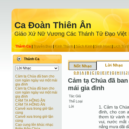
Ca Ðoàn Thiên Ân
Giáo Xứ Nữ Vương Các Thánh Tử Ðạo Việt
Thánh Ca
|
Truyện Ðạo
|
Kinh Thánh
|
Sách Kinh
|
Sinh Hoạt
|
Lịch Trìn
Thánh Ca
Lời Nhạc
Nốt Nhạc
0-9
|
A
|
B
|
C
|
D
|
E
|
F
|
G
|
H
|
I
|
J
Cảm tạ Chúa đã ban cho
Cảm tạ Chúa đã ban
con ngàn ngày vui một mái
gia đình
mái gia đình
Cảm tạ Chúa đã ban cho
con ngàn ngày vui một mái
Tác Giả
gia đình
CẢM TẠ HỒNG ÂN
Thể Loại
CẢM TẠ HỒNG ÂN
Lời
1. Cảm tạ Chúa
Canvê xưa trong giờ tận
đình, cho con 
cùng
thơm từ vành m
Canvê xưa trong giờ tận
cùng
vui, nước mắt 
Cao cung lên khúc nhạc
nắng mưa dãi d
thiên thần Chúa