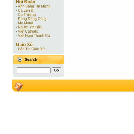
Hội Ðoàn
-
Ánh Sáng Tin Mừng
-
Ca Lên Đi
-
Ca Trưởng
-
Dòng Đồng Công
-
Mẹ Maria
-
Người Tin Hữu
-
Việt Catholic
-
Việt Nam Thánh Ca
Giáo Xứ
-
Bản Tin Giáo Xứ
Search