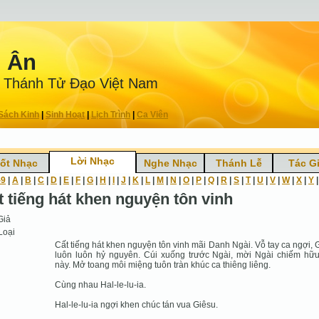
n Ân
 Thánh Tử Ðạo Việt Nam
Sách Kinh
|
Sinh Hoạt
|
Lịch Trình
|
Ca Viên
Lời Nhạc
ốt Nhạc
Nghe Nhạc
Thánh Lễ
Tác G
-9
|
A
|
B
|
C
|
D
|
E
|
F
|
G
|
H
|
I
|
J
|
K
|
L
|
M
|
N
|
O
|
P
|
Q
|
R
|
S
|
T
|
U
|
V
|
W
|
X
|
Y
t tiếng hát khen nguyện tôn vinh
Giả
Loại
Cất tiếng hát khen nguyện tôn vinh mãi Danh Ngài. Vỗ tay ca ngợi, 
luôn luôn hỷ nguyên. Cúi xuống trước Ngài, mời Ngài chiếm hữ
này. Mở toang môi miệng tuôn tràn khúc ca thiêng liêng.
Cùng nhau Hal-le-lu-ia.
Hal-le-lu-ia ngợi khen chúc tán vua Giêsu.