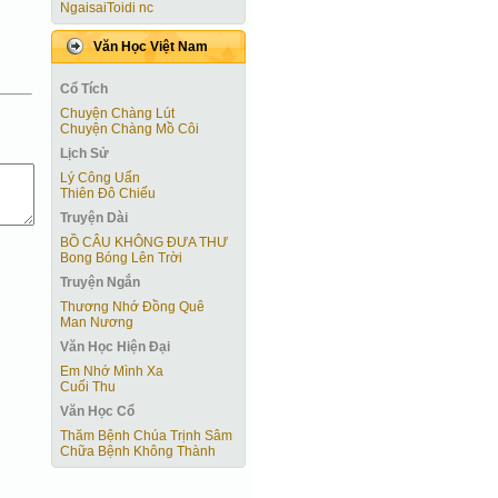
NgaisaiToidi nc
Văn Học Việt Nam
Cổ Tích
Chuyện Chàng Lút
Chuyện Chàng Mồ Côi
Lịch Sử
Lý Công Uẩn
Thiên Đô Chiếu
Truyện Dài
BỒ CÂU KHÔNG ĐƯA THƯ
Bong Bóng Lên Trời
Truyện Ngắn
Thương Nhớ Đồng Quê
Man Nương
Văn Học Hiện Ðại
Em Nhớ Mình Xa
Cuối Thu
Văn Học Cổ
Thăm Bệnh Chúa Trịnh Sâm
Chữa Bệnh Không Thành