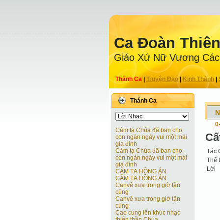
Ca Ðoàn Thiê
Giáo Xứ Nữ Vương Các
Thánh Ca
|
Truyện Ðạo
|
Kinh Thánh
|
Thánh Ca
N
0
Cảm tạ Chúa đã ban cho
Cấ
con ngàn ngày vui một mái
gia đình
Cảm tạ Chúa đã ban cho
Tác 
con ngàn ngày vui một mái
Thể 
gia đình
Lời
CẢM TẠ HỒNG ÂN
CẢM TẠ HỒNG ÂN
Canvê xưa trong giờ tận
cùng
Canvê xưa trong giờ tận
cùng
Cao cung lên khúc nhạc
thiên thần Chúa