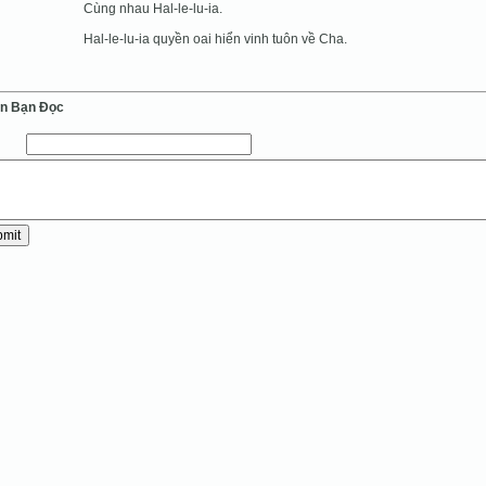
Cùng nhau Hal-le-lu-ia.
Hal-le-lu-ia quyền oai hiển vinh tuôn về Cha.
ến Bạn Ðọc