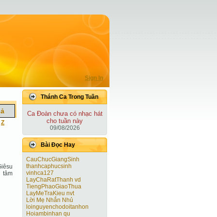
Sign In
Thánh Ca Trong Tuần
iả
Ca Ðoàn chưa có nhạc hát
cho tuần này
|
Z
09/08/2026
Bài Ðọc Hay
CauChucGiangSinh
thanhcaphucsinh
Giêsu
vinhca127
u tâm
LayChaRatThanh vd
TiengPhaoGiaoThua
LayMeTraKieu nvt
Lời Mẹ Nhắn Nhủ
loinguyenchodoitanhon
Hoiambinhan qu