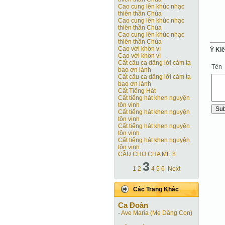
Cao cung lên khúc nhạc
thiên thần Chúa
Cao cung lên khúc nhạc
thiên thần Chúa
Cao cung lên khúc nhạc
thiên thần Chúa
Cao vời khôn ví
Ý Ki
Cao vời khôn ví
Cất câu ca dâng lời cảm tạ
Tên
bao ơn lành
Cất câu ca dâng lời cảm tạ
bao ơn lành
Cất Tiếng Hát
Cất tiếng hát khen nguyện
tôn vinh
Cất tiếng hát khen nguyện
tôn vinh
Cất tiếng hát khen nguyện
tôn vinh
Cất tiếng hát khen nguyện
tôn vinh
CẦU CHO CHA MẸ 8
3
1
2
4
5
6
Next
Các Trang Khác
Ca Ðoàn
-
Ave Maria (Mẹ Dâng Con)