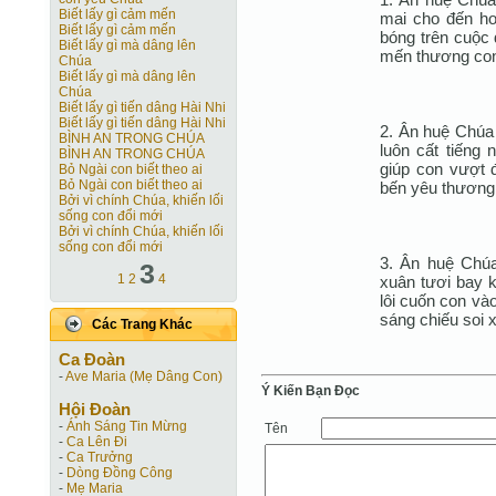
Biết lấy gì cảm mến
mai cho đến ho
Biết lấy gì cảm mến
bóng trên cuộc 
Biết lấy gì mà dâng lên
mến thương con
Chúa
Biết lấy gì mà dâng lên
Chúa
Biết lấy gì tiến dâng Hài Nhi
Biết lấy gì tiến dâng Hài Nhi
2. Ân huệ Chúa
BÌNH AN TRONG CHÚA
luôn cất tiếng
BÌNH AN TRONG CHÚA
giúp con vượt 
Bỏ Ngài con biết theo ai
Bỏ Ngài con biết theo ai
bến yêu thương t
Bởi vì chính Chúa, khiến lối
sống con đổi mới
Bởi vì chính Chúa, khiến lối
sống con đổi mới
3. Ân huệ Chúa
3
1
2
4
xuân tươi bay k
lôi cuốn con và
sáng chiếu soi 
Các Trang Khác
Ca Ðoàn
-
Ave Maria (Mẹ Dâng Con)
Ý Kiến Bạn Ðọc
Hội Ðoàn
-
Ánh Sáng Tin Mừng
Tên
-
Ca Lên Đi
-
Ca Trưởng
-
Dòng Đồng Công
-
Mẹ Maria