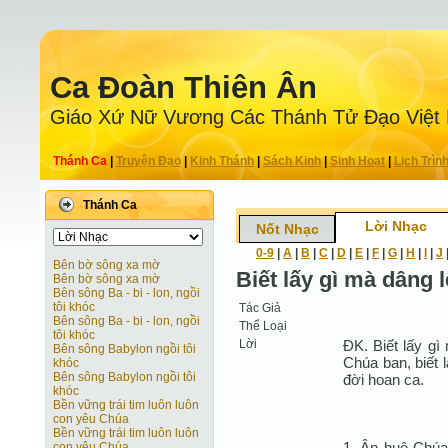
Ca Ðoàn Thiên Ân
Giáo Xứ Nữ Vương Các Thánh Tử Ðạo Việt
Thánh Ca
|
Truyện Ðạo
|
Kinh Thánh
|
Sách Kinh
|
Sinh Hoạt
|
Lịch Trìn
Thánh Ca
Lời Nhạc
Nốt Nhạc
0-9
|
A
|
B
|
C
|
D
|
E
|
F
|
G
|
H
|
I
|
J
Bên bờ sông xa mờ
Biết lấy gì mà dâng 
Bên bờ sông xa mờ
Bên sông Ba - bi - lon, ngồi
tôi khóc
Tác Giả
Bên sông Ba - bi - lon, ngồi
Thể Loại
tôi khóc
Lời
ĐK. Biết lấy g
Bên sông Babylon ngồi tôi
Chúa ban, biết 
khóc
Bên sông Babylon ngồi tôi
đời hoan ca.
khóc
Bền vững trái tim luôn luôn
con yêu Chúa
Bền vững trái tim luôn luôn
1. Ân huệ Chúa 
con yêu Chúa