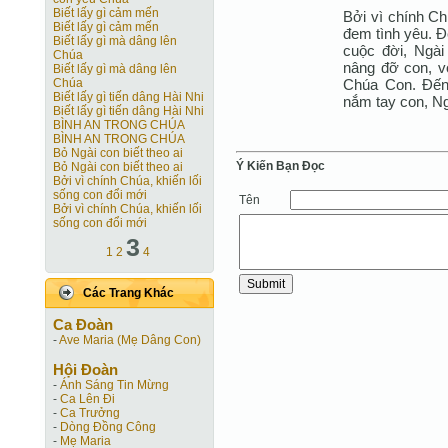
Biết lấy gì cảm mến
Bởi vì chính Ch
Biết lấy gì cảm mến
đem tình yêu. Đ
Biết lấy gì mà dâng lên
cuộc đời, Ngài
Chúa
nâng đỡ con, vớ
Biết lấy gì mà dâng lên
Chúa Con. Đến 
Chúa
Biết lấy gì tiến dâng Hài Nhi
nắm tay con, Ng
Biết lấy gì tiến dâng Hài Nhi
BÌNH AN TRONG CHÚA
BÌNH AN TRONG CHÚA
Bỏ Ngài con biết theo ai
Ý Kiến Bạn Ðọc
Bỏ Ngài con biết theo ai
Bởi vì chính Chúa, khiến lối
sống con đổi mới
Tên
Bởi vì chính Chúa, khiến lối
sống con đổi mới
3
1
2
4
Các Trang Khác
Ca Ðoàn
-
Ave Maria (Mẹ Dâng Con)
Hội Ðoàn
-
Ánh Sáng Tin Mừng
-
Ca Lên Đi
-
Ca Trưởng
-
Dòng Đồng Công
-
Mẹ Maria