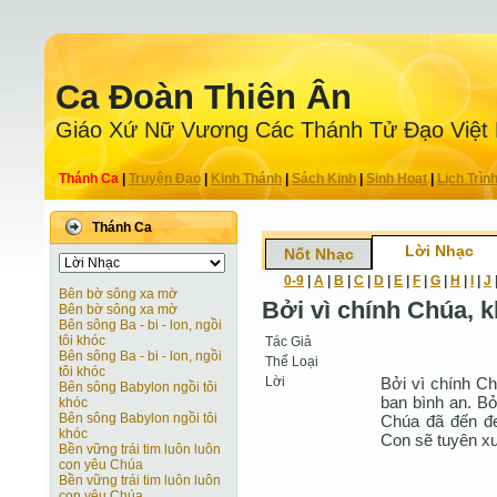
Ca Ðoàn Thiên Ân
Giáo Xứ Nữ Vương Các Thánh Tử Ðạo Việt
Thánh Ca
|
Truyện Ðạo
|
Kinh Thánh
|
Sách Kinh
|
Sinh Hoạt
|
Lịch Trìn
Thánh Ca
Lời Nhạc
Nốt Nhạc
0-9
|
A
|
B
|
C
|
D
|
E
|
F
|
G
|
H
|
I
|
J
Bên bờ sông xa mờ
Bởi vì chính Chúa, k
Bên bờ sông xa mờ
Bên sông Ba - bi - lon, ngồi
tôi khóc
Tác Giả
Bên sông Ba - bi - lon, ngồi
Thể Loại
tôi khóc
Lời
Bởi vì chính Ch
Bên sông Babylon ngồi tôi
ban bình an. Bở
khóc
Bên sông Babylon ngồi tôi
Chúa đã đến đe
khóc
Con sẽ tuyên xư
Bền vững trái tim luôn luôn
con yêu Chúa
Bền vững trái tim luôn luôn
con yêu Chúa