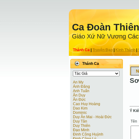
Ca Ðoàn Thiê
Giáo Xứ Nữ Vương Các
Thánh Ca
|
Truyện Ðạo
|
Kinh Thánh
|
Thánh Ca
N
Sơ
An My
Ánh Đăng
Anh Tuấn
Ân Duy
Ân Đức
Cao Huy Hoàng
Dao Kim
Ý Ki
Dominic
Duy Ân Mai - Hoài Đức
Tên
Duy Tân
Duy Thiên
Đạo Minh
Đinh Công Huỳnh
Đinh Công Lý