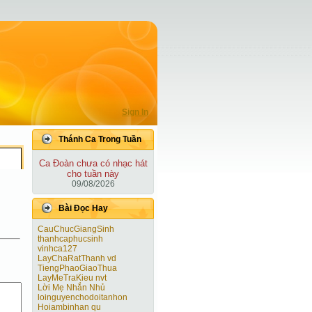
Sign In
Thánh Ca Trong Tuần
Ca Ðoàn chưa có nhạc hát
cho tuần này
09/08/2026
Bài Ðọc Hay
CauChucGiangSinh
thanhcaphucsinh
vinhca127
LayChaRatThanh vd
TiengPhaoGiaoThua
LayMeTraKieu nvt
Lời Mẹ Nhắn Nhủ
loinguyenchodoitanhon
Hoiambinhan qu