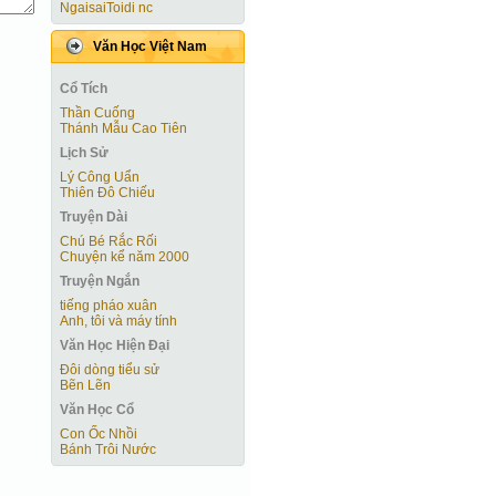
NgaisaiToidi nc
Văn Học Việt Nam
Cổ Tích
Thần Cuống
Thánh Mẫu Cao Tiên
Lịch Sử
Lý Công Uẩn
Thiên Đô Chiếu
Truyện Dài
Chú Bé Rắc Rối
Chuyện kể năm 2000
Truyện Ngắn
tiếng pháo xuân
Anh, tôi và máy tính
Văn Học Hiện Ðại
Đôi dòng tiểu sử
Bẽn Lẽn
Văn Học Cổ
Con Ốc Nhồi
Bánh Trôi Nước