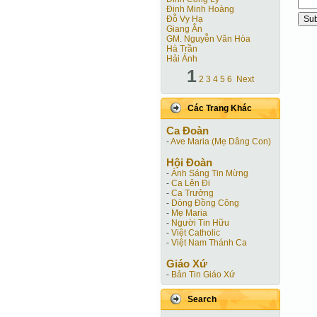
Đinh Minh Hoàng
Đỗ Vy Hạ
Giang Ân
GM. Nguyễn Văn Hòa
Hà Trần
Hải Ánh
1
2
3
4
5
6
Next
Các Trang Khác
Ca Ðoàn
-
Ave Maria (Mẹ Dâng Con)
Hội Ðoàn
-
Ánh Sáng Tin Mừng
-
Ca Lên Đi
-
Ca Trưởng
-
Dòng Đồng Công
-
Mẹ Maria
-
Người Tin Hữu
-
Việt Catholic
-
Việt Nam Thánh Ca
Giáo Xứ
-
Bản Tin Giáo Xứ
Search