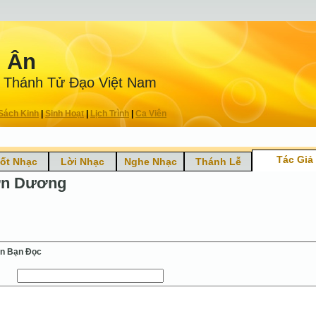
n Ân
 Thánh Tử Ðạo Việt Nam
Sách Kinh
|
Sinh Hoạt
|
Lịch Trình
|
Ca Viên
Tác Giả
ốt Nhạc
Lời Nhạc
Nghe Nhạc
Thánh Lễ
n Dương
ến Bạn Ðọc