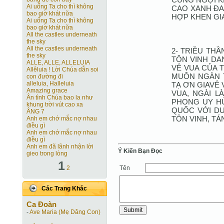
Ai uống Ta cho thì không
CAO XANH ĐA
bao giờ khát nữa
HỢP KHEN GIA
Ai uống Ta cho thì không
bao giờ khát nữa
All the castles underneath
the sky
All the castles underneath
2- TRIỀU TH
the sky
TÔN VINH DA
ALLE, ALLE, ALLELUIA
VÊ VUA CỦA 
Allêluia ! Lời Chúa dẫn soi
MUÔN NGÀN T
con đường đi
alleluia, Halleluia
TẠ ƠN GIAVÊ 
Amazing grace
VUA, NGÀI L
Ân tình Chúa bao la như
PHONG UY HÙ
khung trời vút cao xa
QUỐC VỚI DƯ
ÂNG 7
TÔN VINH, T
Anh em chớ mắc nợ nhau
điều gì
Anh em chớ mắc nợ nhau
điều gì
Anh em đã lãnh nhận lời
Ý Kiến Bạn Ðọc
gieo trong lòng
1
Tên
2
Các Trang Khác
Ca Ðoàn
-
Ave Maria (Mẹ Dâng Con)