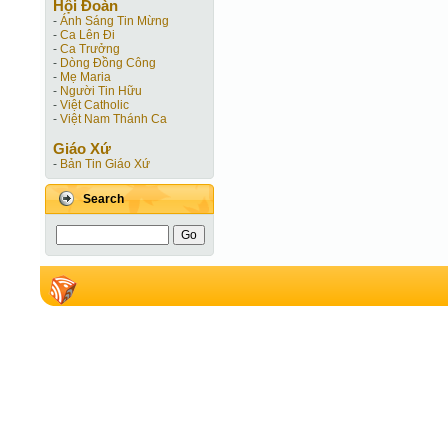
Hội Ðoàn
-
Ánh Sáng Tin Mừng
-
Ca Lên Đi
-
Ca Trưởng
-
Dòng Đồng Công
-
Mẹ Maria
-
Người Tin Hữu
-
Việt Catholic
-
Việt Nam Thánh Ca
Giáo Xứ
-
Bản Tin Giáo Xứ
Search