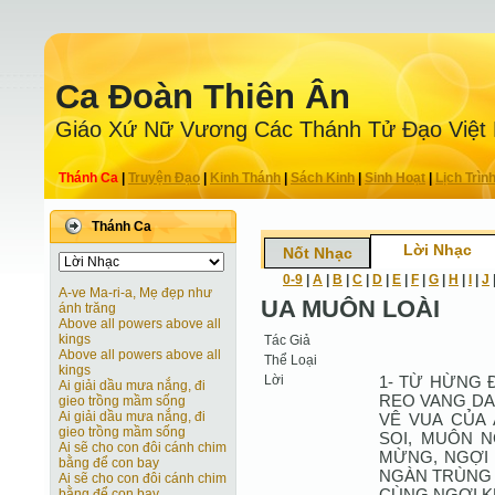
Ca Ðoàn Thiên Ân
Giáo Xứ Nữ Vương Các Thánh Tử Ðạo Việt
Thánh Ca
|
Truyện Ðạo
|
Kinh Thánh
|
Sách Kinh
|
Sinh Hoạt
|
Lịch Trìn
Thánh Ca
Lời Nhạc
Nốt Nhạc
0-9
|
A
|
B
|
C
|
D
|
E
|
F
|
G
|
H
|
I
|
J
A-ve Ma-ri-a, Mẹ đẹp như
UA MUÔN LOÀI
ánh trăng
Above all powers above all
kings
Tác Giả
Above all powers above all
Thể Loại
kings
Lời
1- TỪ HỪNG 
Ai giải dầu mưa nắng, đi
REO VANG DA
gieo trồng mầm sống
Ai giải dầu mưa nắng, đi
VÊ VUA CỦA
gieo trồng mầm sống
SOI, MUÔN N
Ai sẽ cho con đôi cánh chim
MỪNG, NGỢI 
bằng để con bay
NGÀN TRÙNG 
Ai sẽ cho con đôi cánh chim
CÙNG NGỢI K
bằng để con bay