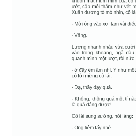
khuôn mặt mũm mĩm của cô ử
ướt, cặp môi thắm như vết má
Xuân đương tò mò nhìn, cô lái
- Mời ông vào xơi tạm vài điế
- Vâng.
Lương nhanh nhảu vừa cười vừ
vào trong khoang, ngả đầu 
quanh mình một lượt, rồi nức
- ở đây êm ấm nhỉ. Y như một
có lời mừng cô lái.
- Dạ, thầy dạy quá.
- Không, không quá một tí nào.
là quá đáng được!
Cô lái sung sướng, nói lảng:
- Ông tiêm lấy nhé.