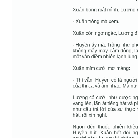
Xuân bỗng giật mình, Lương r
- Xuân trông mà xem.
Xuân còn ngơ ngác, Lương đ
- Huyền ấy mà. Trông như pho
không mảy may cảm động, lạ 
mặt vẫn điềm nhiên lạnh lùng 
Xuân mỉm cười mơ màng:
- Thì vẫn. Huyền có là người
của thi ca và âm nhạc. Mà nữ
Lương cả cười như được nghe
vang lên, lấn át tiếng hát và
như câu trả lời của sự thực
hát, rồi xin nghỉ.
Ngọn đèn thuốc phiện khêu
Huyền hút, Xuân hết đỗi ng