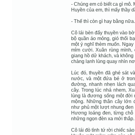
- Chúng em có biết ca gì mô.
Huyền của em, thì mấy thầy d
- Thế thì còn gì hay bằng nữa.
Cô lái bèn đẩy thuyền vào bờ
bộ quần áo mỏng, gió thổi bạ
một ý nghĩ thèm muốn. Ngay l
mỉm cười. Xuân rùng mình, c
giang hồ dử khách, và không n
chàng lạnh lùng quay nhìn nơ
Lúc đó, thuyền đã ghé sát v
nước, và một đứa bé ở tron
đường, nhanh nhẹn lách qua 
cây. Trong lúc nhá nhem, Xuâ
lùng là đương sống một đời 
mộng. Những thân cây lớn 
như phủ một lượt nhung đen 
Hương loáng đen, từng chỗ 
những ngọn đèn xa mới thắp.
Cô lái đò tình tứ rời chiếc s