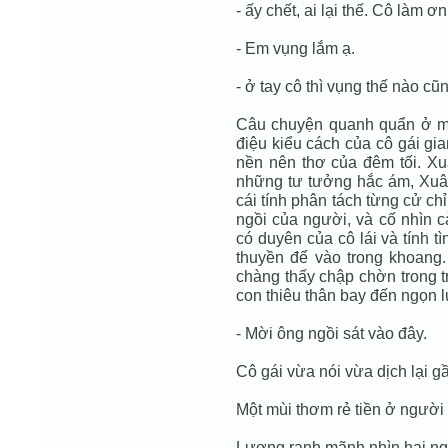
- ấy chết, ai lại thế. Cô làm ơn
- Em vụng lắm ạ.
- ở tay cô thì vụng thế nào cũ
Câu chuyện quanh quẩn ở mộ
điệu kiểu cách của cô gái gi
nền nên thơ của đêm tối. X
những tư tưởng hắc ám, Xuân
cái tính phân tách từng cử ch
ngồi của người, và cố nhìn c
có duyên của cô lái và tính t
thuyền để vào trong khoang.
chàng thấy chập chờn trong t
con thiêu thân bay đến ngọn l
- Mời ông ngồi sát vào đây.
Cô gái vừa nói vừa dịch lại g
Một mùi thơm rẻ tiền ở người 
Lương ranh mãnh nhìn hai ng