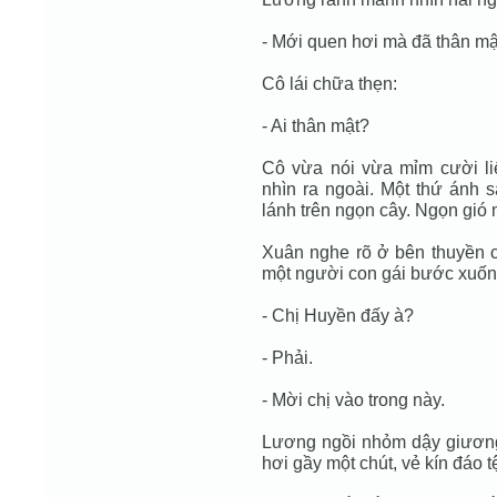
- Mới quen hơi mà đã thân mật
Cô lái chữa thẹn:
- Ai thân mật?
Cô vừa nói vừa mỉm cười 
nhìn ra ngoài. Một thứ ánh
lánh trên ngọn cây. Ngọn gió 
Xuân nghe rõ ở bên thuyền có
một người con gái bước xuống
- Chị Huyền đấy à?
- Phải.
- Mời chị vào trong này.
Lương ngồi nhỏm dậy giương
hơi gầy một chút, vẻ kín đáo tệ