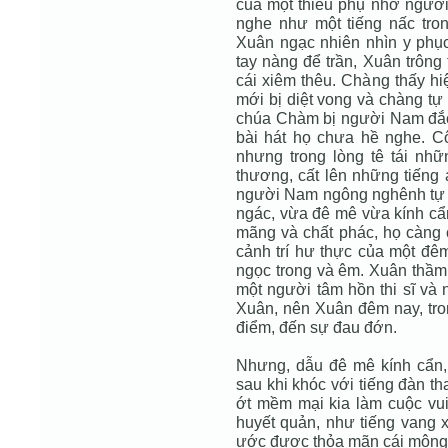
của một thiếu phụ nhớ người 
nghe như một tiếng nấc tro
Xuân ngạc nhiên nhìn y phục
tay nàng để trần, Xuân trông t
cái xiêm thêu. Chàng thấy h
mới bị diệt vong và chàng tự
chúa Chàm bị người Nam đắc
bài hát họ chưa hề nghe. C
nhưng trong lòng tê tái nhữ
thương, cất lên những tiếng 
người Nam ngông nghênh tự 
ngác, vừa đê mê vừa kính cẩn
mãng và chất phác, họ càng c
cảnh trí hư thực của một đêm
ngọc trong và êm. Xuân thầm 
một người tâm hồn thi sĩ và 
Xuân, nên Xuân đêm nay, tro
điểm, đến sự đau đớn.
Nhưng, dẫu đê mê kính cẩn, d
sau khi khóc với tiếng đàn t
ớt mềm mại kia làm cuộc vui
huyết quản, như tiếng vang 
ước được thỏa mãn cái mộng