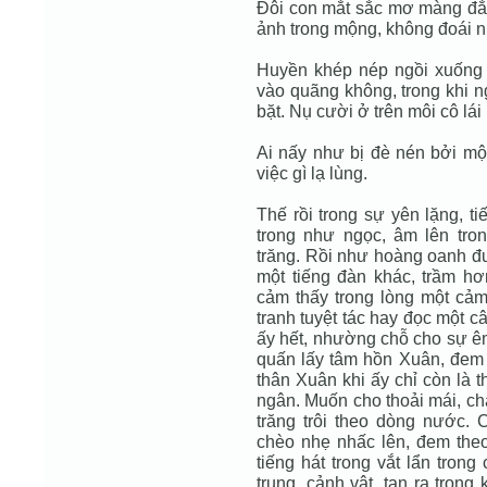
Đôi con mắt sắc mơ màng đắ
ảnh trong mộng, không đoái n
Huyền khép nép ngồi xuống má
vào quãng không, trong khi n
bặt. Nụ cười ở trên môi cô lá
Ai nấy như bị đè nén bởi một
việc gì lạ lùng.
Thế rồi trong sự yên lặng, t
trong như ngọc, âm lên tro
trăng. Rồi như hoàng oanh đu
một tiếng đàn khác, trầm hơ
cảm thấy trong lòng một cả
tranh tuyệt tác hay đọc một c
ấy hết, nhường chỗ cho sự êm
quấn lấy tâm hồn Xuân, đem 
thân Xuân khi ấy chỉ còn là t
ngân. Muốn cho thoải mái, ch
trăng trôi theo dòng nước. C
chèo nhẹ nhấc lên, đem theo
tiếng hát trong vắt lẩn tron
trung, cảnh vật, tan ra tron