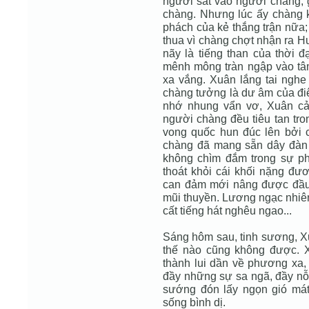
người sát vào người chàng, g
chàng. Nhưng lúc ấy chàng 
phách của kẻ thắng trận nữa; 
thua vì chàng chợt nhận ra H
nãy là tiếng than của thời 
mênh mông tràn ngập vào tâm
xa vắng. Xuân lắng tai nghe
chàng tưởng là dư âm của điê
nhớ nhung vẩn vơ, Xuân cảm
người chàng đều tiêu tan tro
vong quốc hun đúc lên bởi c
chàng đã mang sẵn dây đàn 
không chìm đắm trong sự phâ
thoát khỏi cái khối nặng đư
can đảm mới nâng được đầu H
mũi thuyền. Lương ngạc nhiên
cất tiếng hát nghêu ngao...
Sáng hôm sau, tinh sương, X
thế nào cũng không được. X
thành lui dần về phương xa
đầy những sự sa ngã, đầy nỗ
sướng đón lấy ngọn gió má
sống bình dị.