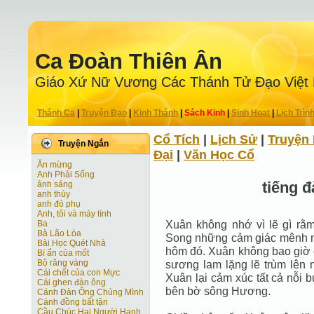
Ca Ðoàn Thiên Ân
Giáo Xứ Nữ Vương Các Thánh Tử Ðạo Việt
Thánh Ca
|
Truyện Ðạo
|
Kinh Thánh
|
Sách Kinh
|
Sinh Hoạt
|
Lịch Trìn
Cổ Tích
|
Lịch Sử
|
Truyện 
Truyện Ngắn
Ðại
|
Văn Học Cổ
Ăn mừng
Anh Phải Sống
tiếng đ
ánh sáng
anh thùy
anh đỏ phụ
Anh, tôi và máy tính
Xuân không nhớ vì lẽ gì rằ
Ba
Bà Lão Lòa
Song những cảm giác mênh mô
Bài Học Quét Nhà
hôm đó. Xuân không bao giờ c
Bí ẩn của mốt
Bộ răng vàng
sương lam lặng lẽ trùm lên n
Cái chết của con Mực
Xuân lại cảm xúc tất cả nỗi b
Cái ghen đàn ông
bên bờ sông Hương.
Cánh Ðàn Ông Chúng Mình
Cánh đồng bất tận
Cầu Chúc Hai Người Hạnh