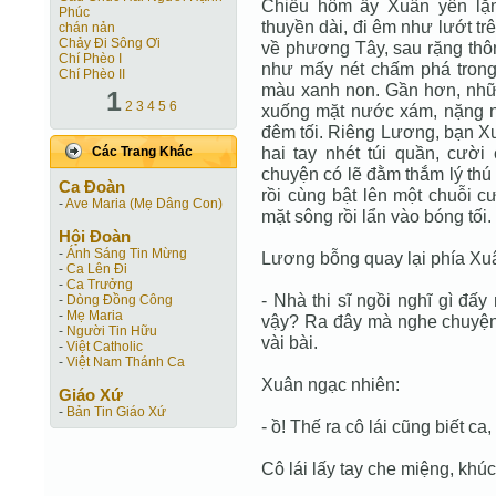
Chiều hôm ấy Xuân yên lặn
Phúc
thuyền dài, đi êm như lướt trê
chán nản
Chảy Đi Sông Ơi
về phương Tây, sau rặng thô
Chí Phèo I
như mấy nét chấm phá trong
Chí Phèo II
màu xanh non. Gần hơn, nhữ
1
2
3
4
5
6
xuống mặt nước xám, nặng nề
đêm tối. Riêng Lương, bạn X
hai tay nhét túi quần, cười
Các Trang Khác
chuyện có lẽ đằm thắm lý thú 
Ca Ðoàn
rồi cùng bật lên một chuỗi cư
-
Ave Maria (Mẹ Dâng Con)
mặt sông rồi lẩn vào bóng tối.
Hội Ðoàn
-
Ánh Sáng Tin Mừng
Lương bỗng quay lại phía Xu
-
Ca Lên Đi
-
Ca Trưởng
- Nhà thi sĩ ngồi nghĩ gì đấ
-
Dòng Đồng Công
-
Mẹ Maria
vậy? Ra đây mà nghe chuyện 
-
Người Tin Hữu
vài bài.
-
Việt Catholic
-
Việt Nam Thánh Ca
Xuân ngạc nhiên:
Giáo Xứ
-
Bản Tin Giáo Xứ
- ồ! Thế ra cô lái cũng biết ca
Cô lái lấy tay che miệng, khúc