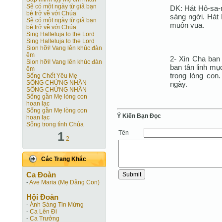
Sẽ có một ngày từ giã bạn
DK: Hát Hô-sa-n
bè trở về với Chúa
sáng ngời. Hát 
Sẽ có một ngày từ giã bạn
muôn vua.
bè trở về với Chúa
Sing Halleluja to the Lord
Sing Halleluja to the Lord
Sion hỡi! Vang lên khúc đàn
êm
2- Xin Cha ban
Sion hỡi! Vang lên khúc đàn
ban tân linh mụ
êm
trong lòng con
Sống Chết Yêu Mẹ
SỐNG CHỨNG NHÂN
ngày.
SỐNG CHỨNG NHÂN
Sống gần Mẹ lòng con
hoan lạc
Sống gần Mẹ lòng con
Ý Kiến Bạn Ðọc
hoan lạc
Sống trong tình Chúa
Tên
1
2
Các Trang Khác
Ca Ðoàn
-
Ave Maria (Mẹ Dâng Con)
Hội Ðoàn
-
Ánh Sáng Tin Mừng
-
Ca Lên Đi
-
Ca Trưởng