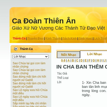
Ca Ðoàn Thiên Ân
Giáo Xứ Nữ Vương Các Thánh Tử Ðạo Việt
Thánh Ca
|
Truyện Ðạo
|
Kinh Thánh
|
Sách Kinh
|
Sinh Hoạt
|
Lịch Trìn
Thánh Ca
Lời Nhạc
Nốt Nhạc
0-9
|
A
|
B
|
C
|
D
|
E
|
F
|
G
|
H
|
I
|
J
Sao Chúa lại gọi con làm
IN CHA BAN THÊM
nhân chứng
Sao Chúa lại gọi con làm
nhân chứng
Tác Giả
Sao đứng mãi làm chi hỡi
Thể Loại
người xứ Galilê
Lời
1- Xin Cha ban
Sao đứng mãi làm chi hỡi
ban tân linh mụ
người xứ Galilê
Sao Lê ngày xưa hỏi Chúa
trong lòng con
một điều
ngày.
Sao Lê ngày xưa hỏi Chúa
một điều
Sấp mình lạy Mẹ chí nhân
Sấp mình lạy Mẹ chí nhân