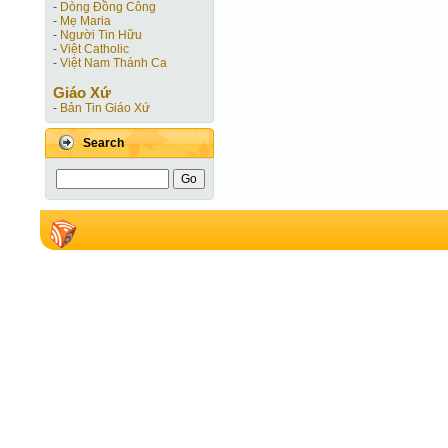
-
Dòng Đồng Công
-
Mẹ Maria
-
Người Tin Hữu
-
Việt Catholic
-
Việt Nam Thánh Ca
Giáo Xứ
-
Bản Tin Giáo Xứ
Search