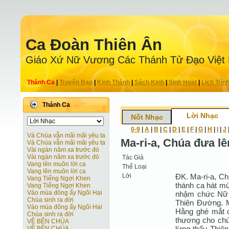
Ca Ðoàn Thiên Ân
Giáo Xứ Nữ Vương Các Thánh Tử Ðạo Việt
Thánh Ca
|
Truyện Ðạo
|
Kinh Thánh
|
Sách Kinh
|
Sinh Hoạt
|
Lịch Trìn
Thánh Ca
Lời Nhạc
Nốt Nhạc
0-9
|
A
|
B
|
C
|
D
|
E
|
F
|
G
|
H
|
I
|
J
Và Chúa vẫn mãi mãi yêu ta
Ma-ri-a, Chúa đưa 
Và Chúa vẫn mãi mãi yêu ta
Vài ngàn năm xa trước đó
Vài ngàn năm xa trước đó
Tác Giả
Vang lên muôn lời ca
Thể Loại
Vang lên muôn lời ca
Lời
ÐK. Ma-ri-a, C
Vang Tiếng Ngợi Khen
thánh ca hát mừ
Vang Tiếng Ngợi Khen
Vào mùa đông ấy Ngôi Hai
nhậm chức Nữ 
Chúa sinh ra đời
Thiên Ðường. M
Vào mùa đông ấy Ngôi Hai
Hằng ghé mắt c
Chúa sinh ra đời
thương cho chún
VỀ BÊN CHÚA
lừng thấu Thiê
VỀ BÊN CHÚA