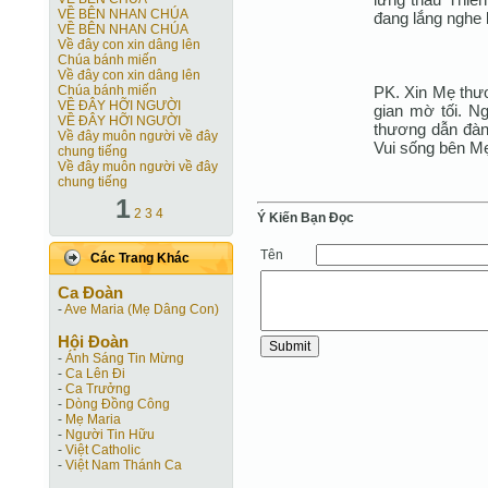
VỀ BÊN NHAN CHÚA
đang lắng nghe 
VỀ BÊN NHAN CHÚA
Về đây con xin dâng lên
Chúa bánh miến
Về đây con xin dâng lên
PK. Xin Mẹ thươ
Chúa bánh miến
VỀ ĐÂY HỠI NGƯỜI
gian mờ tối. N
VỀ ĐÂY HỠI NGƯỜI
thương dẫn đàng
Về đây muôn người về đây
Vui sống bên M
chung tiếng
Về đây muôn người về đây
chung tiếng
1
2
3
4
Ý Kiến Bạn Ðọc
Tên
Các Trang Khác
Ca Ðoàn
-
Ave Maria (Mẹ Dâng Con)
Hội Ðoàn
-
Ánh Sáng Tin Mừng
-
Ca Lên Đi
-
Ca Trưởng
-
Dòng Đồng Công
-
Mẹ Maria
-
Người Tin Hữu
-
Việt Catholic
-
Việt Nam Thánh Ca