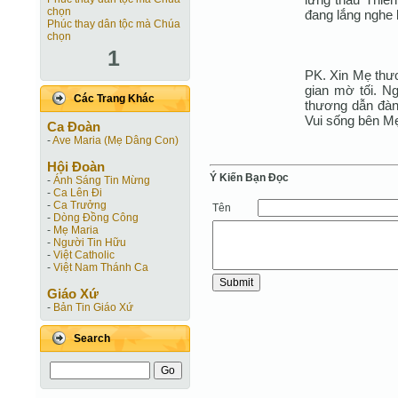
chọn
đang lắng nghe 
Phúc thay dân tộc mà Chúa
chọn
1
PK. Xin Mẹ thươ
gian mờ tối. N
Các Trang Khác
thương dẫn đàng
Vui sống bên M
Ca Ðoàn
-
Ave Maria (Mẹ Dâng Con)
Hội Ðoàn
Ý Kiến Bạn Ðọc
-
Ánh Sáng Tin Mừng
-
Ca Lên Đi
-
Ca Trưởng
Tên
-
Dòng Đồng Công
-
Mẹ Maria
-
Người Tin Hữu
-
Việt Catholic
-
Việt Nam Thánh Ca
Giáo Xứ
-
Bản Tin Giáo Xứ
Search