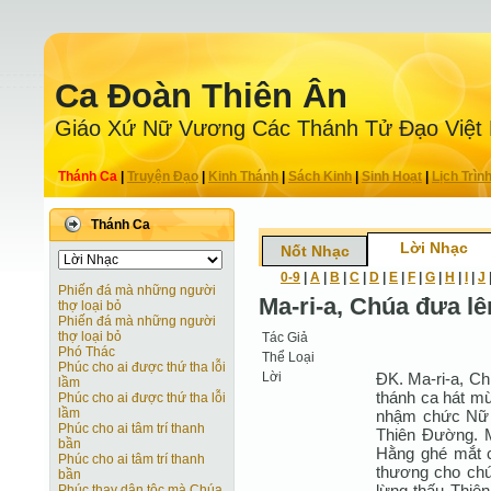
Ca Ðoàn Thiên Ân
Giáo Xứ Nữ Vương Các Thánh Tử Ðạo Việt
Thánh Ca
|
Truyện Ðạo
|
Kinh Thánh
|
Sách Kinh
|
Sinh Hoạt
|
Lịch Trìn
Thánh Ca
Lời Nhạc
Nốt Nhạc
0-9
|
A
|
B
|
C
|
D
|
E
|
F
|
G
|
H
|
I
|
J
Phiến đá mà những người
Ma-ri-a, Chúa đưa 
thợ loại bỏ
Phiến đá mà những người
thợ loại bỏ
Tác Giả
Phó Thác
Thể Loại
Phúc cho ai được thứ tha lỗi
Lời
ÐK. Ma-ri-a, C
lầm
thánh ca hát mừ
Phúc cho ai được thứ tha lỗi
lầm
nhậm chức Nữ 
Phúc cho ai tâm trí thanh
Thiên Ðường. M
bần
Hằng ghé mắt c
Phúc cho ai tâm trí thanh
thương cho chún
bần
lừng thấu Thiê
Phúc thay dân tộc mà Chúa