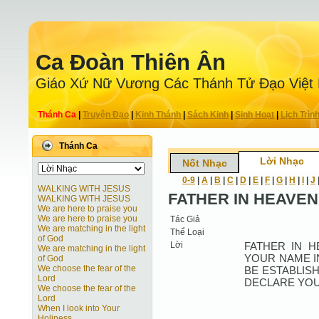
Ca Ðoàn Thiên Ân
Giáo Xứ Nữ Vương Các Thánh Tử Ðạo Việt
Thánh Ca
|
Truyện Ðạo
|
Kinh Thánh
|
Sách Kinh
|
Sinh Hoạt
|
Lịch Trìn
Thánh Ca
Lời Nhạc
Nốt Nhạc
0-9
|
A
|
B
|
C
|
D
|
E
|
F
|
G
|
H
|
I
|
J
WALKING WITH JESUS
FATHER IN HEAVEN
WALKING WITH JESUS
We are here to praise you
We are here to praise you
Tác Giả
We are matching in the light
Thể Loại
of God
Lời
FATHER IN H
We are matching in the light
YOUR NAME I
of God
We choose the fear of the
BE ESTABLIS
Lord
DECLARE YOU
We choose the fear of the
Lord
When I look into Your
Holiness