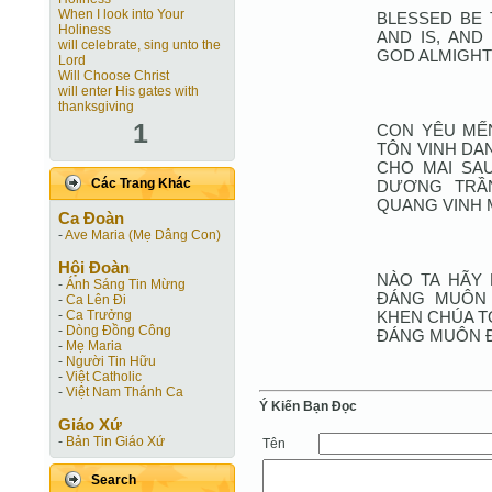
When I look into Your
BLESSED BE 
Holiness
AND IS, AND
will celebrate, sing unto the
GOD ALMIGHT
Lord
Will Choose Christ
will enter His gates with
thanksgiving
1
CON YÊU MẾN
TÔN VINH DA
CHO MAI SAU
Các Trang Khác
DƯƠNG TRẦ
QUANG VINH
Ca Ðoàn
-
Ave Maria (Mẹ Dâng Con)
Hội Ðoàn
NÀO TA HÃY 
-
Ánh Sáng Tin Mừng
ĐÁNG MUÔN 
-
Ca Lên Đi
KHEN CHÚA T
-
Ca Trưởng
-
Dòng Đồng Công
ĐÁNG MUÔN Đ
-
Mẹ Maria
-
Người Tin Hữu
-
Việt Catholic
-
Việt Nam Thánh Ca
Ý Kiến Bạn Ðọc
Giáo Xứ
-
Bản Tin Giáo Xứ
Tên
Search