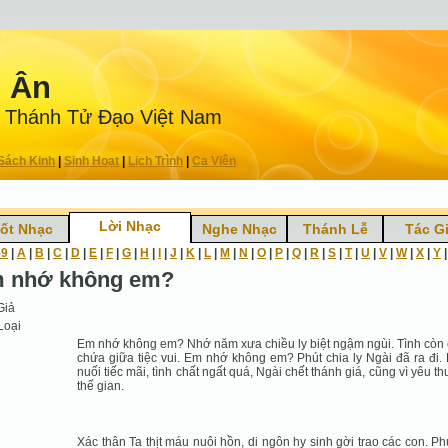
n Ân
 Thánh Tử Ðạo Việt Nam
Sách Kinh
|
Sinh Hoạt
|
Lịch Trình
|
Ca Viên
Lời Nhạc
ốt Nhạc
Nghe Nhạc
Thánh Lễ
Tác G
-9
|
A
|
B
|
C
|
D
|
E
|
F
|
G
|
H
|
I
|
J
|
K
|
L
|
M
|
N
|
O
|
P
|
Q
|
R
|
S
|
T
|
U
|
V
|
W
|
X
|
Y
 nhớ không em?
Giả
Loại
Em nhớ không em? Nhớ năm xưa chiều ly biệt ngậm ngùi. Tình còn
chứa giữa tiệc vui. Em nhớ không em? Phút chia ly Ngài đã ra đi.
nuối tiếc mãi, tình chất ngất quá, Ngài chết thánh giá, cũng vì yêu t
thế gian.
Xác thân Ta thịt máu nuôi hồn, di ngôn hy sinh gời trao các con. Ph