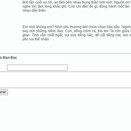
tình lần cuối xa rời, an tâm bên nhau trong thần linh mới. Người ơi!
nghe lời, tâm lòng khắc ghi. Còn chi đắn đo gì, đồng hành một lần
nhau dấn thân.
Em nhớ không em? Nhớ yêu thương đời chứa chan hận sầu. Ngườ
day dứt những niềm đau. Con, tiếng chim ca, trái tim Ta còn giữa
gian. Tình vẫn chất ngất, vùi xóa tiếng nấc, để cất tiếng hát, reo
yên vui thế nhân.
ến Bạn Ðọc