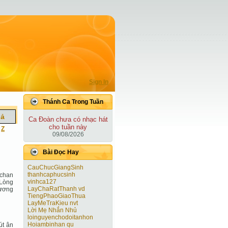
Sign In
Thánh Ca Trong Tuần
iả
Ca Ðoàn chưa có nhạc hát
cho tuần này
|
Z
09/08/2026
Bài Ðọc Hay
CauChucGiangSinh
thanhcaphucsinh
 chan
vinhca127
 Lòng
LayChaRatThanh vd
hương
TiengPhaoGiaoThua
LayMeTraKieu nvt
Lời Mẹ Nhắn Nhủ
loinguyenchodoitanhon
Hoiambinhan qu
út ân