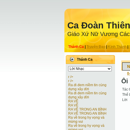
Ca Ðoàn Thiê
Giáo Xứ Nữ Vương Các
Thánh Ca
|
Truyện Ðạo
|
Kinh Thánh
|
Thánh Ca
N
0
r />
Ôi
r />
Ra đi đem niềm tin cùng
dựng xây đời
Tác 
Ra đi đem niềm tin cùng
Thể 
dựng xây đời
Lời
RA VỀ
RA VỀ
RA VỀ TRONG AN BÌNH
RA VỀ TRONG AN BÌNH
Ra về trong hy vọng và
mừng vui
Ra về trong hy vọng và
mừng vui