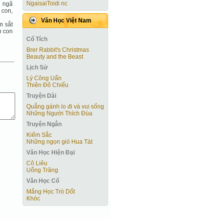
NgaisaiToidi nc
n ngã
 con,
Văn Học Việt Nam
m sắt
n con
Cổ Tích
Brer Rabbit's Christmas
Beauty and the Beast
Lịch Sử
Lý Công Uẩn
Thiên Đô Chiếu
Truyện Dài
Quẳng gánh lo đi và vui sống
Những Người Thích Đùa
Truyện Ngắn
Kiếm Sắc
Những ngọn gió Hua Tát
Văn Học Hiện Ðại
Cô Liêu
Uống Trăng
Văn Học Cổ
Mắng Học Trò Dốt
Khóc