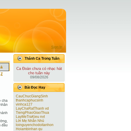
Sign In
Thánh Ca Trong Tuần
iả
Ca Ðoàn chưa có nhạc hát
cho tuần này
|
Z
09/08/2026
Bài Ðọc Hay
CauChucGiangSinh
thanhcaphucsinh
o cha
vinhca127
 nhân
LayChaRatThanh vd
TiengPhaoGiaoThua
thánh
LayMeTraKieu nvt
Lời Mẹ Nhắn Nhủ
ường,
loinguyenchodoitanhon
n đầu
Hoiambinhan qu