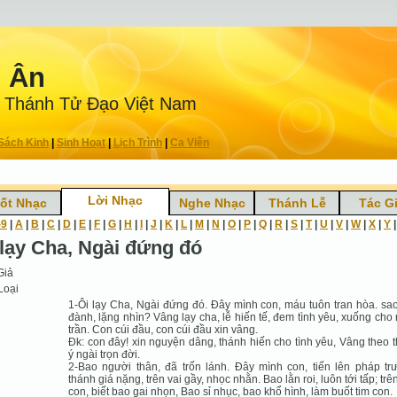
n Ân
 Thánh Tử Ðạo Việt Nam
Sách Kinh
|
Sinh Hoạt
|
Lịch Trình
|
Ca Viên
Lời Nhạc
ốt Nhạc
Nghe Nhạc
Thánh Lễ
Tác G
-9
|
A
|
B
|
C
|
D
|
E
|
F
|
G
|
H
|
I
|
J
|
K
|
L
|
M
|
N
|
O
|
P
|
Q
|
R
|
S
|
T
|
U
|
V
|
W
|
X
|
Y
 lạy Cha, Ngài đứng đó
Giả
Loại
1-Ôi lạy Cha, Ngài đứng đó. Đây mình con, máu tuôn tran hòa. sa
đành, lặng nhìn? Vâng lạy cha, lễ hiến tế, đem tình yêu, xuống cho
trần. Con cúi đầu, con cúi đầu xin vâng.
Đk: con đây! xin nguyện dâng, thánh hiến cho tình yêu, Vâng theo 
ý ngài trọn đời.
2-Bao người thân, đã trốn lánh. Đây mình con, tiến lên pháp tr
thánh giá nặng, trên vai gầy, nhọc nhằn. Bao lằn roi, luôn tới tấp; trê
con, biết bao gai nhọn, Bao sỉ nhục, bao khổ hình, làm buốt tim con.