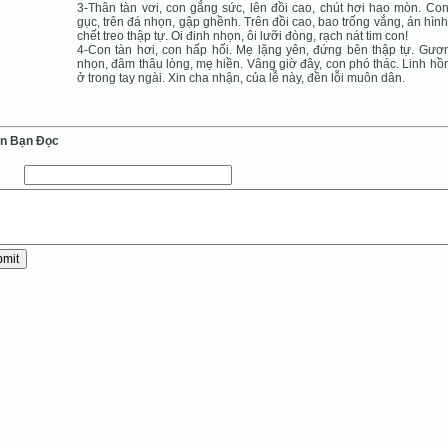
3-Thân tàn vơi, con gắng sức, lên đồi cao, chút hơi hao mòn. Co
gục, trên đá nhọn, gập ghềnh. Trên đồi cao, bao trống vắng, án hình
chết treo thập tự. Oi đinh nhọn, ôi lưỡi đòng, rạch nát tim con!
4-Con tàn hơi, con hấp hối. Mẹ lặng yên, đứng bên thập tự. Gươ
nhọn, đâm thâu lòng, mẹ hiền. Vâng giờ đây, con phó thác. Linh hồ
ở trong tay ngài. Xin cha nhận, của lễ này, đền lỗi muôn dân.
ến Bạn Ðọc