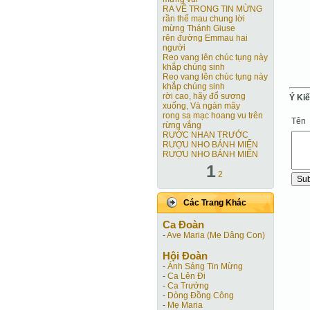
RA VỀ TRONG TIN MỪNG
rần thế mau chung lời
mừng Thánh Giuse
rên đường Emmau hai
người
Reo vang lên chúc tụng này
khắp chúng sinh
Reo vang lên chúc tụng này
khắp chúng sinh
rời cao, hãy đổ sương
Ý Ki
xuống, Và ngàn mây
rong sa mạc hoang vu trên
Tên
rừng vắng
RƯỚC NHAN TRƯỚC
RƯỢU NHO BÁNH MIẾN
RƯỢU NHO BÁNH MIẾN
1
2
Các Trang Khác
Ca Ðoàn
-
Ave Maria (Mẹ Dâng Con)
Hội Ðoàn
-
Ánh Sáng Tin Mừng
-
Ca Lên Đi
-
Ca Trưởng
-
Dòng Đồng Công
-
Mẹ Maria