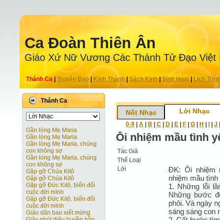
Ca Ðoàn Thiên Ân
Giáo Xứ Nữ Vương Các Thánh Tử Ðạo Việt
Thánh Ca
|
Truyện Ðạo
|
Kinh Thánh
|
Sách Kinh
|
Sinh Hoạt
|
Lịch Trìn
Thánh Ca
Lời Nhạc
Nốt Nhạc
0-9
|
A
|
B
|
C
|
D
|
E
|
F
|
G
|
H
|
I
|
J
Gần lòng Mẹ Maria
Ôi nhiệm mầu tình 
Gần lòng Mẹ Maria
Gần lòng Mẹ Maria, chúng
con không sợ
Tác Giả
Gần lòng Mẹ Maria, chúng
Thể Loại
con không sợ
Lời
ÐK: Ôi nhiệm 
Gặp gỡ Chúa Kitô
nhiệm mầu tình 
Gặp gỡ Chúa Kitô
Gặp gỡ Ðức Kitô, biến đổi
1. Những lỗi l
cuộc đời mình
Những bước đ
Gặp gỡ Ðức Kitô, biến đổi
phôi. Và ngày n
cuộc đời mình
sáng sáng con n
Giáo dân bao xiết mừng
2. Cất bước tìm
Giây phút diệu huyền hồn