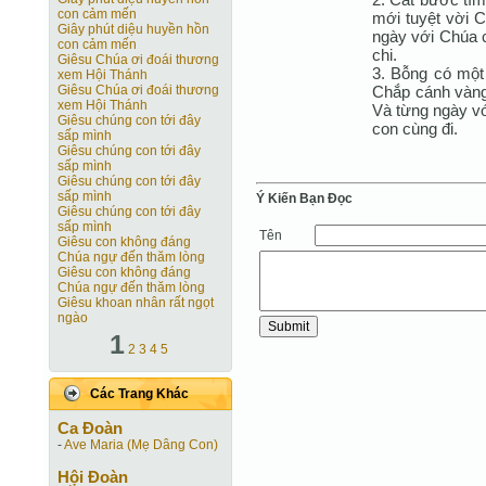
con cảm mến
mới tuyệt vời C
Giây phút diệu huyền hồn
ngày với Chúa c
con cảm mến
chi.
Giêsu Chúa ơi đoái thương
3. Bỗng có một 
xem Hội Thánh
Chắp cánh vàng
Giêsu Chúa ơi đoái thương
xem Hội Thánh
Và từng ngày vớ
Giêsu chúng con tới đây
con cùng đi.
sấp mình
Giêsu chúng con tới đây
sấp mình
Giêsu chúng con tới đây
sấp mình
Ý Kiến Bạn Ðọc
Giêsu chúng con tới đây
sấp mình
Tên
Giêsu con không đáng
Chúa ngự đến thăm lòng
Giêsu con không đáng
Chúa ngự đến thăm lòng
Giêsu khoan nhân rất ngọt
ngào
1
2
3
4
5
Các Trang Khác
Ca Ðoàn
-
Ave Maria (Mẹ Dâng Con)
Hội Ðoàn