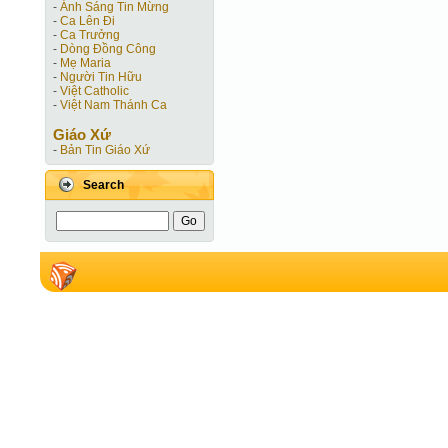
-
Ánh Sáng Tin Mừng
-
Ca Lên Đi
-
Ca Trưởng
-
Dòng Đồng Công
-
Mẹ Maria
-
Người Tin Hữu
-
Việt Catholic
-
Việt Nam Thánh Ca
Giáo Xứ
-
Bản Tin Giáo Xứ
Search