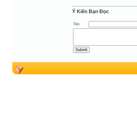
Ý Kiến Bạn Ðọc
Tên