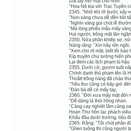
Dắt tay mở mặt cho nhìn:
"Hoa Nô kia với Trạc Tuyền cũ
2345. "Nhớ khi lỡ bước xẩy v
"Non vàng chưa dễ đền bồi t
"Nghìn vàng gọi chút lễ thườn
"Mà lòng phiếu mẫu mấy vàng
Hai người, trông mặt tần ngần
2350. Nửa phần khiếp sợ, nử
Nàng rằng: "Xin hãy rốn ngồi,
"Xem cho rõ mặt, biết tôi báo t
Kíp truyền chư tướng hiến ph
Lại đem các tích phạm tù hậu t
2355. Dưới cờ, gươm tuốt nắp
Chính danh thủ phạm tên là 
Thoắtt trông nàng đã chào th
"Tiểu thư cũng có bây giờ đế
"Đàn bà dễ có mấy tay,
2360. "Đời xưa mấy mặt đời 
"Dễ dàng là thói hồng nhan,
"Càng cay nghiệt lắm càng oan
Hoạn Thư hồn lạc phách xiêu
Khấu đầu dưới trướng, liệu đi
2365. Rằng: "Tôi chút phận đ
"Ghen tuông thì cũng người ta