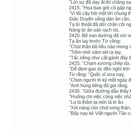
"Lời sư đã dạy ắt thì chẳng sa
2415. "Họa bao giờ có gặp n
"Vì tôi cậy hỏi một lời chung t
Giác Duyên vâng dặn ân cần,
Tạ từ thoắt đã dời chân cõi ng
Nàng từ ân oán rạch ròi,
2420. Bể oan dường đã vơi vơ
Tạ ân lạy trước Từ công:
"Chút thân bồ liễu nào mong c
"Trộm nhờ sấm sét ra tay,
"Tấc riêng như cất gánh đầy đ
2425. "Chạm xương chép dạ xi
"Dễ đem gan óc đền nghì trời
Từ rằng: "Quốc sĩ xưa nay,
"Chọn người tri kỷ một ngày
"Anh hùng tiếng đã gọi rằng,
2430. "Giữa đường dẫu thấy b
"Huống chi việc cũng việc nhà
"Lọ là thâm tạ mới là tri ân.
"Xót nàng còn chút song thân,
"Bấy nay kẻ Việt người Tần c