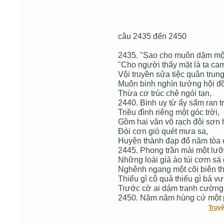
câu 2435 đến 2450
2435. "Sao cho muôn dặm mộ
"Cho người thấy mặt là ta cam
Vội truyền sửa tiệc quân trung
Muôn binh nghìn tướng hội đồ
Thừa cơ trúc chẻ ngói tan,
2440. Binh uy từ ấy sấm ran t
Triều đình riêng một góc trời,
Gồm hai văn võ rạch đôi sơn 
Đòi cơn gió quét mưa sa,
Huyện thành đạp đổ năm tòa 
2445. Phong trần mài một lư
Những loài giá áo túi cơm sá g
Nghênh ngang một cõi biên th
Thiếu gì cô quả thiếu gì bá v
Trước cờ ai dám tranh cường
2450. Năm năm hùng cứ một 
Truyệ