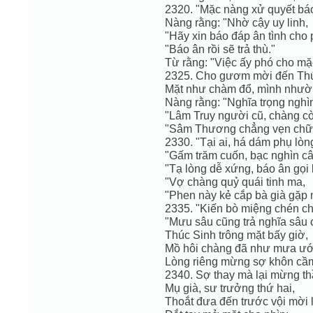
2320. "Mặc nàng xử quyết bá
Nàng rằng: "Nhờ cậy uy linh,
"Hãy xin báo đáp ân tình cho 
"Báo ân rồi sẽ trả thù."
Từ rằng: "Việc ấy phó cho mặ
2325. Cho gươm mời đến Thú
Mặt như chàm đổ, mình nhườn
Nàng rằng: "Nghĩa trọng nghì
"Lâm Truy người cũ, chàng c
"Sâm Thương chẳng vẹn chữ 
2330. "Tại ai, há dám phụ lòn
"Gấm trăm cuốn, bạc nghìn câ
"Tạ lòng dễ xứng, báo ân gọi l
"Vợ chàng quỷ quái tinh ma,
"Phen này kẻ cắp bà già gặp 
2335. "Kiến bò miệng chén ch
"Mưu sâu cũng trả nghĩa sâu 
Thúc Sinh trông mặt bấy giờ,
Mồ hôi chàng đã như mưa ướ
Lòng riêng mừng sợ khôn cầ
2340. Sợ thay mà lại mừng th
Mụ già, sư trưởng thứ hai,
Thoắt đưa đến trước vội mời l