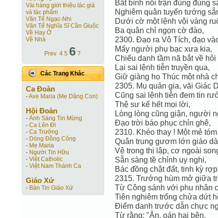
Bất bình nổi trận đùng đùng 
Vài hàng giới thiệu tác giả
Nghiêm quân tuyển tướng sẵ
và tác phẩm
Văn Tế Ngạc-Nhi
Dưới cờ một lệnh vội vàng ruổ
Văn Tế Nghĩa Sĩ Cần Giuộc
Ba quân chỉ ngọn cờ đào,
Về Hay Ở
2300. Đạo ra Vô Tích, đạo và
Về Nhà
6
Mấy người phụ bạc xưa kia,
Prev
4
5
7
Chiếu danh tầm nã bắt về hỏi 
Lại sai lệnh tiễn truyền qua,
Các Trang Khác
Giữ giàng họ Thúc một nhà c
2305. Mụ quản gia, vãi Giác 
Ca Ðoàn
Cũng sai lệnh tiễn đem tin rư
-
Ave Maria (Mẹ Dâng Con)
Thệ sư kể hết mọi lời,
Hội Ðoàn
Lòng lòng cũng giận, người n
-
Ánh Sáng Tin Mừng
Đạo trời báo phục chỉn ghê,
-
Ca Lên Đi
2310. Khéo thay ! Một mẻ tóm
-
Ca Trưởng
-
Dòng Đồng Công
Quân trung gươm lớn giáo dà
-
Mẹ Maria
Vệ trong thị lập, cơ ngoài son
-
Người Tin Hữu
Sẵn sàng tề chỉnh uy nghi,
-
Việt Catholic
-
Việt Nam Thánh Ca
Bác đồng chật đất, tinh kỳ rợp
2315. Trướng hùm mở giữa tr
Giáo Xứ
Từ Công sánh với phu nhân c
-
Bản Tin Giáo Xứ
Tiên nghiêm trống chửa dứt h
Điểm danh trước dẫn chực ng
Từ rằng: "Ân, oán hai bên,