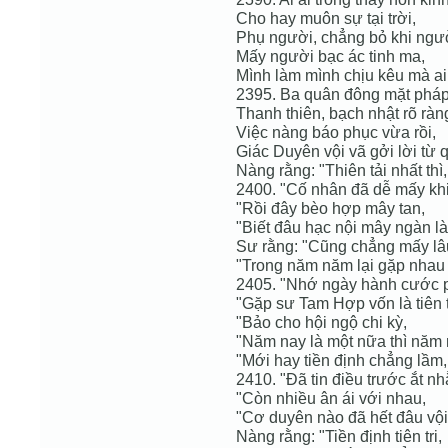
Cho hay muôn sự tại trời,
Phụ người, chẳng bỏ khi ngườ
Mấy người bạc ác tinh ma,
Mình làm mình chịu kêu mà ai
2395. Ba quân đông mặt pháp
Thanh thiên, bạch nhật rõ ràn
Việc nàng báo phục vừa rồi,
Giác Duyên vội vã gởi lời từ q
Nàng rằng: "Thiên tải nhất thì,
2400. "Cố nhân đã dễ mấy kh
"Rồi đây bèo hợp mây tan,
"Biết đâu hạc nội mây ngàn là
Sư rằng: "Cũng chẳng mấy lâ
"Trong năm năm lại gặp nhau
2405. "Nhớ ngày hành cước 
"Gặp sư Tam Hợp vốn là tiên t
"Bảo cho hội ngộ chi kỳ,
"Năm nay là một nữa thì năm
"Mới hay tiền định chẳng lầm,
2410. "Đã tin điều trước ắt n
"Còn nhiều ân ái với nhau,
"Cơ duyên nào đã hết đâu vội 
Nàng rằng: "Tiền định tiên tri,