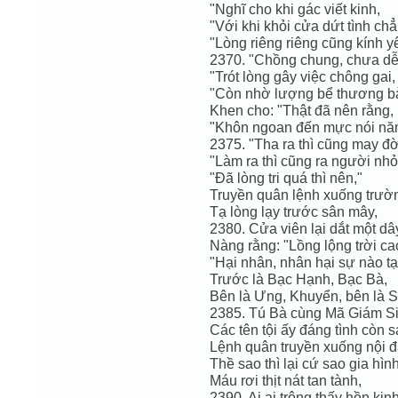
"Nghĩ cho khi gác viết kinh,
"Với khi khỏi cửa dứt tình chẳ
"Lòng riêng riêng cũng kính y
2370. "Chồng chung, chưa dễ 
"Trót lòng gây việc chông gai,
"Còn nhờ lượng bể thương bà
Khen cho: "Thật đã nên rằng,
"Khôn ngoan đến mực nói năn
2375. "Tha ra thì cũng may đờ
"Làm ra thì cũng ra người nh
"Đã lòng tri quá thì nên,"
Truyền quân lệnh xuống trườn
Tạ lòng lạy trước sân mây,
2380. Cửa viên lại dắt một dâ
Nàng rằng: "Lồng lộng trời ca
"Hại nhân, nhân hại sự nào tại
Trước là Bạc Hạnh, Bạc Bà,
Bên là Ưng, Khuyển, bên là 
2385. Tú Bà cùng Mã Giám Si
Các tên tội ấy đáng tình còn s
Lệnh quân truyền xuống nội đ
Thề sao thì lại cứ sao gia hình
Máu rơi thịt nát tan tành,
2390. Ai ai trông thấy hồn kin