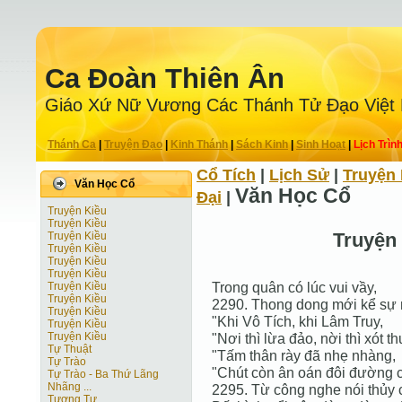
Ca Ðoàn Thiên Ân
Giáo Xứ Nữ Vương Các Thánh Tử Ðạo Việt
Thánh Ca
|
Truyện Ðạo
|
Kinh Thánh
|
Sách Kinh
|
Sinh Hoạt
|
Lịch Trìn
Cổ Tích
|
Lịch Sử
|
Truyện 
Văn Học Cổ
Văn Học Cổ
Ðại
|
Truyện Kiều
Truyện Kiều
Truyện
Truyện Kiều
Truyện Kiều
Truyện Kiều
Truyện Kiều
Trong quân có lúc vui vầy,
Truyện Kiều
Truyện Kiều
2290. Thong dong mới kể sự 
Truyện Kiều
"Khi Vô Tích, khi Lâm Truy,
Truyện Kiều
Truyện Kiều
"Nơi thì lừa đảo, nời thì xót t
Tự Thuật
"Tấm thân rày đã nhẹ nhàng,
Tự Trào
"Chút còn ân oán đôi đường 
Tự Trào - Ba Thứ Lãng
Nhãng ...
2295. Từ công nghe nói thủy 
Tương Tư