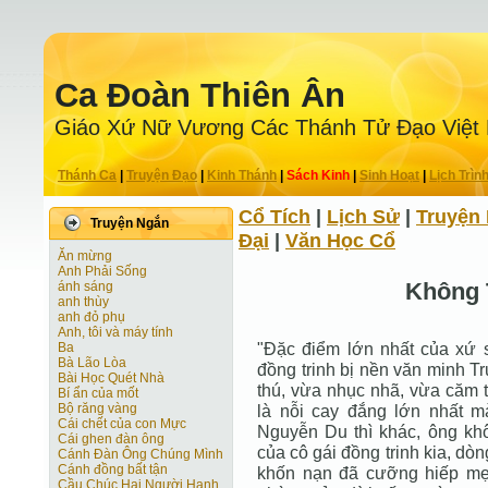
Ca Ðoàn Thiên Ân
Giáo Xứ Nữ Vương Các Thánh Tử Ðạo Việt
Thánh Ca
|
Truyện Ðạo
|
Kinh Thánh
|
Sách Kinh
|
Sinh Hoạt
|
Lịch Trìn
Cổ Tích
|
Lịch Sử
|
Truyện 
Truyện Ngắn
Ðại
|
Văn Học Cổ
Ăn mừng
Anh Phải Sống
Không
ánh sáng
anh thùy
anh đỏ phụ
Anh, tôi và máy tính
"Đặc điểm lớn nhất của xứ s
Ba
Bà Lão Lòa
đồng trinh bị nền văn minh T
Bài Học Quét Nhà
thú, vừa nhục nhã, vừa căm t
Bí ẩn của mốt
Bộ răng vàng
là nỗi cay đắng lớn nhất 
Cái chết của con Mực
Nguyễn Du thì khác, ông kh
Cái ghen đàn ông
của cô gái đồng trinh kia, dò
Cánh Ðàn Ông Chúng Mình
Cánh đồng bất tận
khốn nạn đã cưỡng hiếp mẹ
Cầu Chúc Hai Người Hạnh