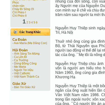
nhùng của đời sống, còn vu
Phúc
ấỵ Người mẹ của Nguyễn Du (
chán nản
Chảy Đi Sông Ơi
con mình sự ê chề và chịu đựn
Chí Phèo I
trăm năm sau người ta mới th
Chí Phèo II
1
2
3
4
5
6
Nguyễn Huy Thiệp sinh ngày
Trì, Hà Nộị
Các Trang Khác
Ca Ðoàn
Thuở nhỏ ông cùng gia đình
-
Ave Maria (Mẹ Dâng Con)
Bộ, từ Thái Nguyên qua Phú
Hội Ðoàn
người lao động vì thế để lại 
-
Ánh Sáng Tin Mừng
tác của ông. ``Mẹ tôi là nông 
-
Ca Lên Đi
-
Ca Trưởng
Nguyễn Huy Thiệp chịu ảnh 
-
Dòng Đồng Công
-
Mẹ Maria
vốn là người am hiểu nho h
-
Người Tin Hữu
Năm 1960, ông cùng gia đình
-
Việt Catholic
Khương Hạ
-
Việt Nam Thánh Ca
Giáo Xứ
Nguyễn Huy Thiệp là một bôn
-
Bản Tin Giáo Xứ
ngắn của ông xuất hiện lần 
Văn Việt Nam năm 1986. Ch
trong lẫn ngoài nước xôn xa
của ông. ``Có người lên án a