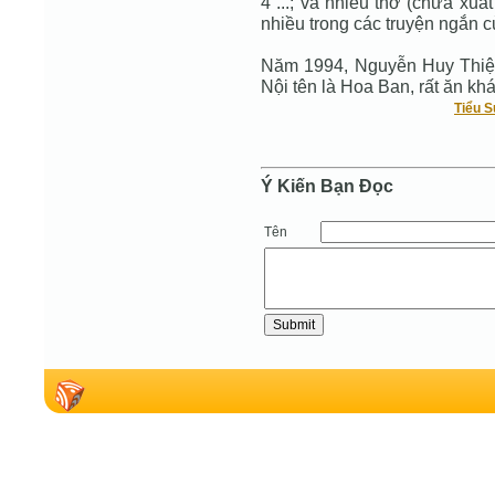
4 ...; và nhiều thơ (chưa xuấ
nhiều trong các truyện ngắn c
Năm 1994, Nguyễn Huy Thiệ
Nội tên là Hoa Ban, rất ăn kh
Tiểu 
Ý Kiến Bạn Ðọc
Tên