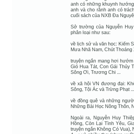
anh có những khuynh hướng t
anh và cho rằnh anh có trác
cuối sách của NXB Đa Nguyê
Sở trường của Nguyễn Huy 
phân loại như sau:
về lịch sử và văn học: Kiếm 
Mưa Nhã Nam, Chút Thoáng 
truyện ngắn mang hơi hướm 
Gió Hua Tát, Con Gái Thủy 
Sông Ơi, Trương Chi ...
về xã hội VN đương đại: K
Sông, Tội Ác và Trừng Phạt ...
về đồng quê và những ngườ
Những Bài Học Nông Thôn, N
Ngoài ra, Nguyễn Huy Thiệp 
Hồng, Còn Lại Tình Yêu, Gi
truyện ngắn Không Có Vua), 