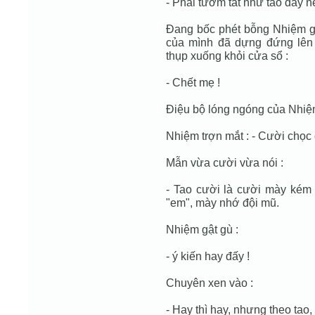
- Phải tươm tất như tao đây nè
Ðang bốc phét bỗng Nhiệm gi
của mình đã dựng đứng lên 
thụp xuống khỏi cửa sổ :
- Chết mẹ !
Ðiệu bộ lóng ngóng của Nhiệ
Nhiệm trợn mắt : - Cười chọc
Mẫn vừa cười vừa nói :
- Tao cười là cười mày kém 
"em", mày nhớ đội mũ.
Nhiệm gật gù :
- ý kiến hay đấy !
Chuyên xen vào :
- Hay thì hay, nhưng theo tao