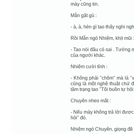
mày cũng tin.
Mẫn gật gù :
- à, à, hèn gì tao thấy nghi ngh
Rồi Mẫn ngó Nhiệm, khịt mũi 
- Tao nói đâu có sai . Tướng 
của người khác.
Nhiệm cười tỉnh :
- Không phải "chôm" mà là "
cũng là một nghệ thuật chứ 
tâm trạng tao "Tôi buồn tự hỏi 
Chuyên nheo mắt :
- Nếu mày không trả lời được t
hỏi" đó.
Nhiệm ngó Chuyên, giọng đề 