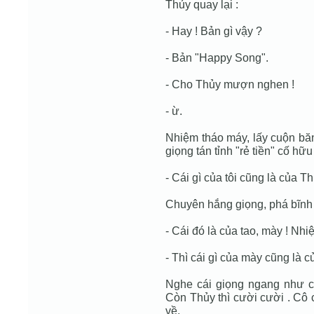
Thủy quay lại :
- Hay ! Bản gì vậy ?
- Bản "Happy Song".
- Cho Thủy mượn nghen !
- ừ.
Nhiệm tháo máy, lấy cuộn bă
giọng tán tỉnh "rẻ tiền" cố hữu 
- Cái gì của tôi cũng là của Th
Chuyên hắng giọng, phá bĩnh 
- Cái đó là của tao, mày ! Nhiệ
- Thì cái gì của mày cũng là củ
Nghe cái giọng ngang như c
Còn Thủy thì cười cười . Cô 
về.