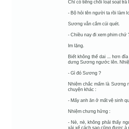
Chỉ có tiếng chổi loạt soạt trả 
- Bộ hỏi tên người ta rồi làm l
Sương vẫn cắm cúi quét.
- Chiều nay đi xem phim chứ 
Im lặng.
Biết không thể dai ... hơn đ
dưng Sương ngước lên. Nhi
- Gì đó Sương ?
Nhiệm chắc mẩm là Sương nó
chuyện khác :
- Mấy anh ăn ở mất vệ sinh qu
Nhiệm chưng hửng :
- Nè, nè, không phải thấy ng
xài xể cách sao cũng được à 