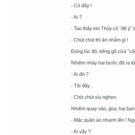
- Có đấy !
- Ai ?
- Tao thấy em Thủy có "để ý" t
- Chút chút thì ăn nhằm gì !
Ðúng lúc đó, tiếng gõ cửa "cố
Nhiệm nhảy hai bước đã ra tới 
- Ai đó ?
- Tôi đây .
- Chờ chút xíu nghen.
Nhiệm quay vào, giục hai bạn 
- Mặc quần áo nhanh lên ! Ng
- Ai vậy ?