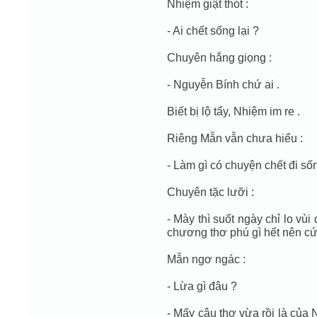
Nhiệm giật thót :
- Ai chết sống lại ?
Chuyên hắng giọng :
- Nguyễn Bính chứ ai .
Biết bị lộ tẩy, Nhiệm im re .
Riêng Mẫn vẫn chưa hiểu :
- Làm gì có chuyện chết đi sốn
Chuyên tặc lưỡi :
- Mày thì suốt ngày chỉ lo vù
chương thơ phú gì hết nên cứ
Mẫn ngơ ngác :
- Lừa gì đâu ?
- Mấy câu thơ vừa rồi là của