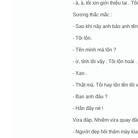
- à, à, tôi xin giới thiệu lại . T
Sương thắc mắc :
- Sao khi nãy anh bảo anh tê
- Tôi lộn.
- Tên mình mà lộn ?
- ừ, tính tôi vậy . Tôi lộn hoài .
- Xạo .
- Thật mà. Tôi hay lộn tên tôi 
- Bạn anh đâu ?
- Hắn đây nè !
Vừa đáp, Nhiệm vừa quay đầu
- Người đẹp hỏi thăm mày kìa 