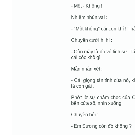
- Một - Không !
Nhiệm nhún vai :
- "Một không" cái con khỉ ! T
Chuyên cười hì hì :
- Còn mày là đồ vô tích sự. 
cái cóc khô gì.
Mẫn nhận xét :
- Cái giọng tán tỉnh của nó, 
là con gái .
Phớt lờ sự châm chọc của 
bên cửa sổ, nhìn xuống.
Chuyên hỏi :
- Em Sương còn đó không ?