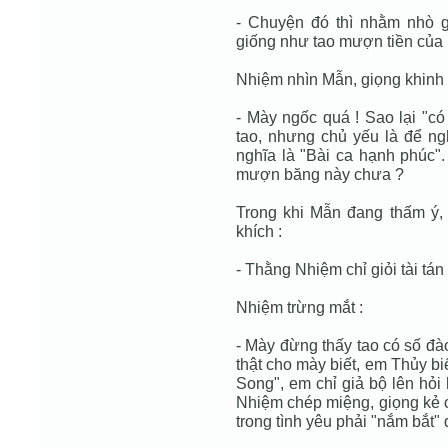
- Chuyện đó thì nhằm nhò 
giống như tao mượn tiền của m
Nhiệm nhìn Mẫn, giọng khinh 
- Mày ngốc quá ! Sao lại "c
tao, nhưng chủ yếu là để n
nghĩa là "Bài ca hạnh phúc".
mượn băng này chưa ?
Trong khi Mẫn đang thấm ý,
khích :
- Thằng Nhiệm chỉ giỏi tài tán 
Nhiệm trừng mắt :
- Mày đừng thấy tao có số đào
thật cho mày biết, em Thủy biế
Song", em chỉ giả bộ lên hỏi h
Nhiệm chép miệng, giọng kẻ c
trong tình yêu phải "nắm bắt"