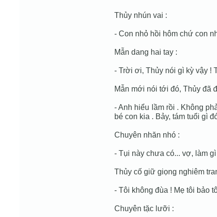
Thủy nhún vai :
- Con nhỏ hồi hôm chứ con nh
Mẫn dang hai tay :
- Trời ơi, Thủy nói gì kỳ vậy !
Mẫn mới nói tới đó, Thủy đã đ
- Anh hiểu lầm rồi . Không ph
bé con kia . Bảy, tám tuổi gì đ
Chuyên nhăn nhó :
- Tụi này chưa có... vợ, làm gì
Thủy cố giữ giọng nghiêm tra
- Tôi không đùa ! Mẹ tôi bảo tô
Chuyên tặc lưỡi :