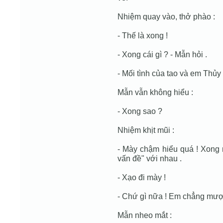
Nhiệm quay vào, thở phào :
- Thế là xong !
- Xong cái gì ? - Mẫn hỏi .
- Mối tình của tao và em Thủy 
Mẫn vẫn không hiểu :
- Xong sao ?
Nhiệm khịt mũi :
- Mày chậm hiểu quá ! Xong n
vấn đề" với nhau .
- Xạo đi mày !
- Chứ gì nữa ! Em chẳng mượn
Mẫn nheo mắt :