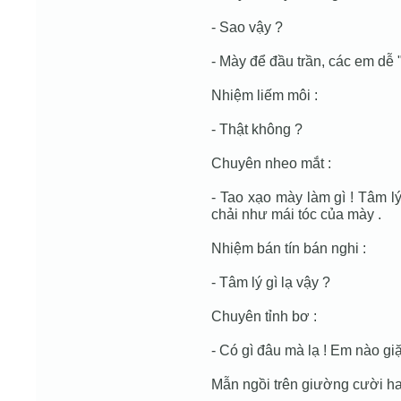
- Sao vậy ?
- Mày để đầu trần, các em dễ
Nhiệm liếm môi :
- Thật không ?
Chuyên nheo mắt :
- Tao xạo mày làm gì ! Tâm l
chải như mái tóc của mày .
Nhiệm bán tín bán nghi :
- Tâm lý gì lạ vậy ?
Chuyên tỉnh bơ :
- Có gì đâu mà lạ ! Em nào giặ
Mẫn ngồi trên giường cười ha 