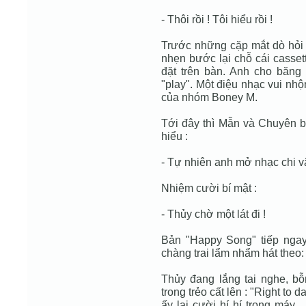
- Thôi rồi ! Tôi hiểu rồi !
Trước những cặp mắt dò hỏi
nhẹn bước lại chỗ cái casset
đặt trên bàn. Anh cho băng
"play". Một điệu nhạc vui nh
của nhóm Boney M.
Tới đây thì Mẫn và Chuyên bắ
hiểu :
- Tự nhiên anh mở nhạc chi v
Nhiệm cười bí mật :
- Thủy chờ một lát đi !
Bản "Happy Song" tiếp ngay
chàng trai lẩm nhẩm hát theo: "
Thủy đang lắng tai nghe, bỗ
trong trẻo cất lên : "Right to d
ấy lại cười hí hí trong máy 