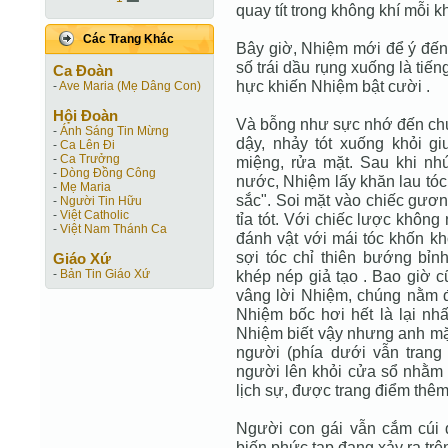
quay tít trong không khí mỗi kh
Các Trang Khác
Bây giờ, Nhiệm mới để ý đến 
số trái dầu rụng xuống là tiến
Ca Ðoàn
hực khiến Nhiệm bật cười .
-
Ave Maria (Mẹ Dâng Con)
Hội Ðoàn
Và bỗng như sực nhớ đến chuy
-
Ánh Sáng Tin Mừng
dậy, nhảy tót xuống khỏi g
-
Ca Lên Đi
-
Ca Trưởng
miệng, rửa mặt. Sau khi n
-
Dòng Đồng Công
nước, Nhiệm lấy khăn lau tóc 
-
Mẹ Maria
sắc". Soi mặt vào chiếc gươ
-
Người Tin Hữu
-
Việt Catholic
tỉa tót. Với chiếc lược khôn
-
Việt Nam Thánh Ca
đánh vật với mái tóc khốn k
sợi tóc chỉ thiên bướng bỉn
Giáo Xứ
-
Bản Tin Giáo Xứ
khép nép giả tạo . Bao giờ cũ
vâng lời Nhiệm, chúng nằm 
Nhiệm bốc hơi hết là lại nhấ
Nhiệm biết vậy nhưng anh mặc
người (phía dưới vẫn trang 
người lên khỏi cửa sổ nhằm 
lịch sự, được trang điểm thê
Người con gái vẫn cắm cúi 
biến phức tạp đang xảy ra trên