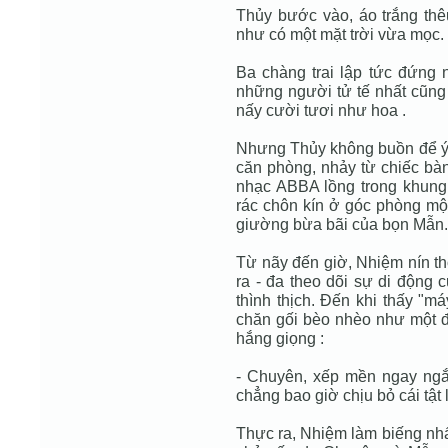
Thủy bước vào, áo trắng th
như có một mặt trời vừa mọc.
Ba chàng trai lập tức đứng
những người tử tế nhất cũng
nấy cười tươi như hoa .
Nhưng Thủy không buồn để ý đ
căn phòng, nhảy từ chiếc bàn
nhạc ABBA lồng trong khung ả
rác chôn kín ở góc phòng một
giường bừa bãi của bọn Mẫn.
Từ nãy đến giờ, Nhiệm nín th
ra - đa theo dõi sự di động
thình thịch. Ðến khi thấy "
chăn gối bèo nhèo như một đố
hắng giọng :
- Chuyên, xếp mền ngay ngắn
chẳng bao giờ chịu bỏ cái tật 
Thực ra, Nhiệm làm biếng nhấ