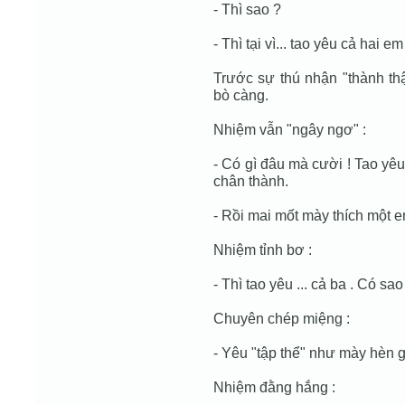
- Thì sao ?
- Thì tại vì... tao yêu cả hai em 
Trước sự thú nhận "thành th
bò càng.
Nhiệm vẫn "ngây ngơ" :
- Có gì đâu mà cười ! Tao yê
chân thành.
- Rồi mai mốt mày thích một e
Nhiệm tỉnh bơ :
- Thì tao yêu ... cả ba . Có sao
Chuyên chép miệng :
- Yêu "tập thể" như mày hèn g
Nhiệm đằng hắng :