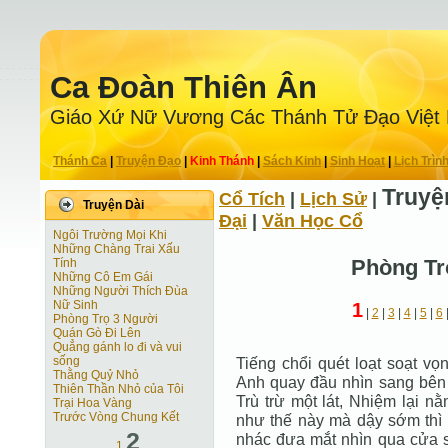
Ca Ðoàn Thiên Ân
Giáo Xứ Nữ Vương Các Thánh Tử Ðạo Việt
Thánh Ca
|
Truyện Ðạo
|
Kinh Thánh
|
Sách Kinh
|
Sinh Hoạt
|
Lịch Trìn
Truyệ
Cổ Tích
|
Lịch Sử
|
Truyện Dài
Ðại
|
Văn Học Cổ
Ngôi Trường Mọi Khi
Những Chàng Trai Xấu
Phòng Tr
Tính
Những Cô Em Gái
Những Người Thích Đùa
Nữ Sinh
1
|
2
|
3
|
4
|
5
|
6
Phòng Trọ 3 Người
Quán Gò Đi Lên
Quẳng gánh lo đi và vui
sống
Tiếng chổi quét loạt soạt vọ
Thằng Quỷ Nhỏ
Anh quay đầu nhìn sang bên
Thiên Thần Nhỏ của Tôi
Trù trừ một lát, Nhiệm lại n
Trại Hoa Vàng
Trước Vòng Chung Kết
như thế này mà dậy sớm thì 
2
nhác đưa mắt nhìn qua cửa s
1